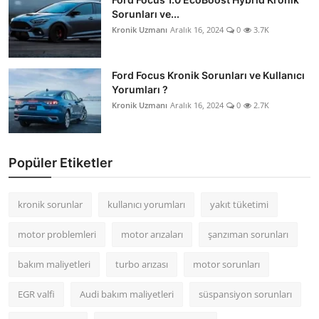
Sorunları ve...
Kronik Uzmanı
Aralık 16, 2024
0
3.7K
Ford Focus Kronik Sorunları ve Kullanıcı
Yorumları ?
Kronik Uzmanı
Aralık 16, 2024
0
2.7K
Popüler Etiketler
kronik sorunlar
kullanıcı yorumları
yakıt tüketimi
motor problemleri
motor arızaları
şanzıman sorunları
bakım maliyetleri
turbo arızası
motor sorunları
EGR valfi
Audi bakım maliyetleri
süspansiyon sorunları