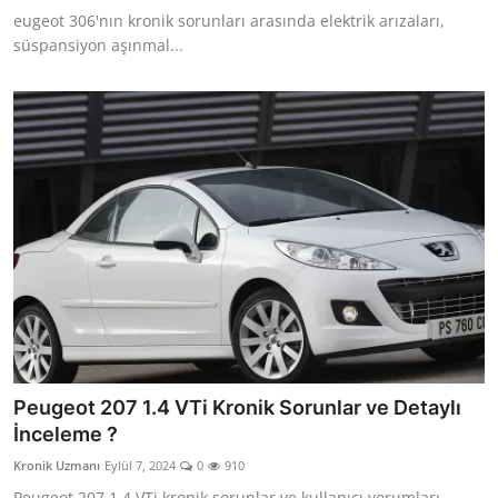
eugeot 306'nın kronik sorunları arasında elektrik arızaları,
süspansiyon aşınmal...
Peugeot 207 1.4 VTi Kronik Sorunlar ve Detaylı
İnceleme ?
Kronik Uzmanı
Eylül 7, 2024
0
910
Peugeot 207 1.4 VTi kronik sorunlar ve kullanıcı yorumları,