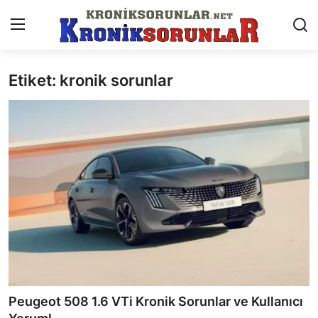
Etiket: kronik sorunlar
Anasayfa
Markalar
İletişim
Trafik & Cezalar
Sigorta & Kasko
Vergi & ÖTV & MTV
Muayene & Ruhsat
Peugeot 508 1.6 VTi Kronik Sorunlar ve Kullanıcı
Sorgulamalar