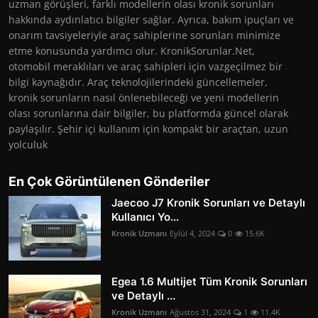
uzman görüşleri, farklı modellerin olası kronik sorunları
hakkında aydınlatıcı bilgiler sağlar. Ayrıca, bakım ipuçları ve
onarım tavsiyeleriyle araç sahiplerine sorunları minimize
etme konusunda yardımcı olur. KronikSorunlar.Net,
otomobil meraklıları ve araç sahipleri için vazgeçilmez bir
bilgi kaynağıdır. Araç teknolojilerindeki güncellemeler,
kronik sorunların nasıl önlenebileceği ve yeni modellerin
olası sorunlarına dair bilgiler, bu platformda güncel olarak
paylaşılır. Şehir içi kullanım için kompakt bir araçtan, uzun
yolculuk
En Çok Görüntülenen Gönderiler
Jaecoo J7 Kronik Sorunları ve Detaylı
Kullanıcı Yo...
Kronik Uzmanı
Eylül 4, 2024
0
15.6K
Egea 1.6 Multijet Tüm Kronik Sorunları
ve Detaylı ...
Kronik Uzmanı
Ağustos 31, 2024
1
11.4K