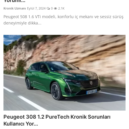
Yoruml...
İkinci El & Alım-Satım
Kronik Uzmanı
Eylül 7, 2024
0
2.1K
Peugeot 508 1.6 VTi modeli, konforlu iç mekanı ve sessiz sürüş
Bakım & Arıza Çözümleri
deneyimiyle dikka...
Elektrikli & Hibrit
Kiralama & Filo
Sürüş & Güvenlik
Lastik & Jant
Yağlar & Sıvılar
LPG & Yakıt
Elektrik & Akü
Peugeot 308 1.2 PureTech Kronik Sorunları
Klima & Konfor
Kullanıcı Yor...