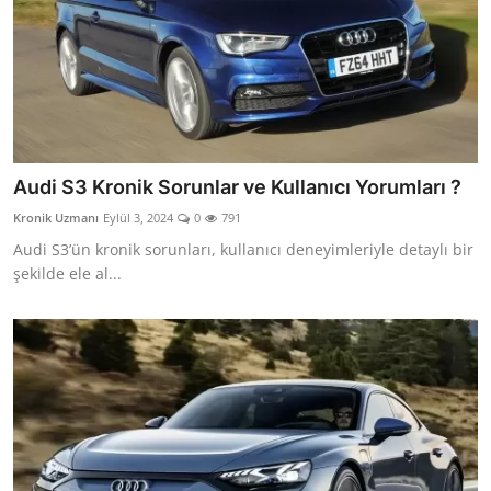
Audi S3 Kronik Sorunlar ve Kullanıcı Yorumları ?
Kronik Uzmanı
Eylül 3, 2024
0
791
Audi S3’ün kronik sorunları, kullanıcı deneyimleriyle detaylı bir
şekilde ele al...