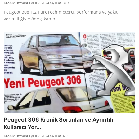
Kronik Uzmanı
Eylül 7, 2024
0
3.6K
Aydınlatma & Görüş
Peugeot 308 1.2 PureTech motoru, performans ve yakıt
verimliliğiyle öne çıkan bi...
Şanzıman & Aktarma
Dizel Sistemler
Multimedya & Elektronik
Peugeot 306 Kronik Sorunları ve Ayrıntılı
Kullanıcı Yor...
Kronik Uzmanı
Eylül 7, 2024
0
483