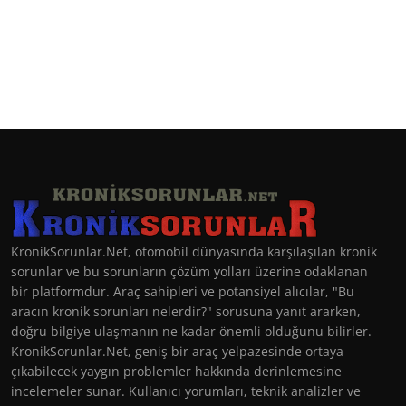
KronikSorunlar.Net, otomobil dünyasında karşılaşılan kronik
sorunlar ve bu sorunların çözüm yolları üzerine odaklanan
bir platformdur. Araç sahipleri ve potansiyel alıcılar, "Bu
aracın kronik sorunları nelerdir?" sorusuna yanıt ararken,
doğru bilgiye ulaşmanın ne kadar önemli olduğunu bilirler.
KronikSorunlar.Net, geniş bir araç yelpazesinde ortaya
çıkabilecek yaygın problemler hakkında derinlemesine
incelemeler sunar. Kullanıcı yorumları, teknik analizler ve