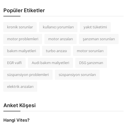
Popüler Etiketler
kronik sorunlar
kullanıcı yorumları
yakıt tüketimi
motor problemleri
motor arızaları
şanzıman sorunları
bakım maliyetleri
turbo arızası
motor sorunları
EGR valfi
Audi bakım maliyetleri
DSG şanzıman
süspansiyon problemleri
süspansiyon sorunları
elektrik arızaları
Anket Köşesi
Hangi Vites?