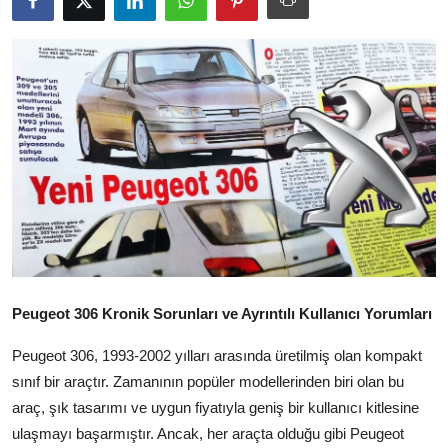
İkinci El & Alım-Satım
Bakım & Arıza Çözümleri
Elektrikli & Hibrit
Kiralama & Filo
Sürüş & Güvenlik
Lastik & Jant
Yağlar & Sıvılar
Peugeot 306 Kronik Sorunları ve Ayrıntılı Kullanıcı Yorumları
LPG & Yakıt
Peugeot 306, 1993-2002 yılları arasında üretilmiş olan kompakt
sınıf bir araçtır. Zamanının popüler modellerinden biri olan bu
Elektrik & Akü
araç, şık tasarımı ve uygun fiyatıyla geniş bir kullanıcı kitlesine
Klima & Konfor
ulaşmayı başarmıştır. Ancak, her araçta olduğu gibi Peugeot