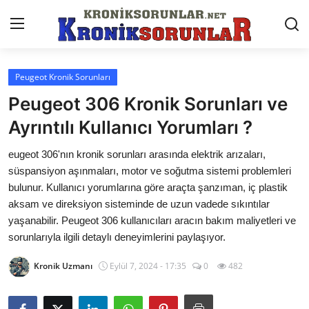
Peugeot Kronik Sorunları
Anasayfa
Peugeot 306 Kronik Sorunları ve
Markalar
Ayrıntılı Kullanıcı Yorumları ?
İletişim
eugeot 306'nın kronik sorunları arasında elektrik arızaları,
süspansiyon aşınmaları, motor ve soğutma sistemi problemleri
Trafik & Cezalar
bulunur. Kullanıcı yorumlarına göre araçta şanzıman, iç plastik
aksam ve direksiyon sisteminde de uzun vadede sıkıntılar
Sigorta & Kasko
yaşanabilir. Peugeot 306 kullanıcıları aracın bakım maliyetleri ve
sorunlarıyla ilgili detaylı deneyimlerini paylaşıyor.
Vergi & ÖTV & MTV
Kronik Uzmanı
Eylül 7, 2024 - 17:35
0
482
Muayene & Ruhsat
Sorgulamalar