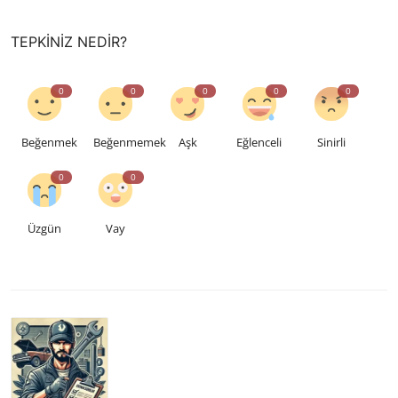
TEPKINIZ NEDIR?
0
0
0
0
0
Beğenmek
Beğenmemek
Aşk
Eğlenceli
Sinirli
0
0
Üzgün
Vay