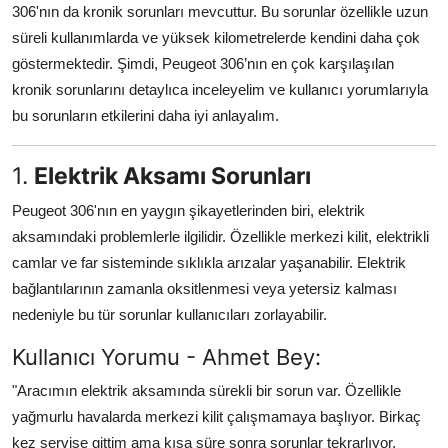
306'nın da kronik sorunları mevcuttur. Bu sorunlar özellikle uzun
Aydınlatma & Görüş
süreli kullanımlarda ve yüksek kilometrelerde kendini daha çok
göstermektedir. Şimdi, Peugeot 306’nın en çok karşılaşılan
Şanzıman & Aktarma
kronik sorunlarını detaylıca inceleyelim ve kullanıcı yorumlarıyla
Dizel Sistemler
bu sorunların etkilerini daha iyi anlayalım.
Multimedya & Elektronik
1.
Elektrik Aksamı Sorunları
Peugeot 306'nın en yaygın şikayetlerinden biri, elektrik
aksamındaki problemlerle ilgilidir. Özellikle merkezi kilit, elektrikli
camlar ve far sisteminde sıklıkla arızalar yaşanabilir. Elektrik
bağlantılarının zamanla oksitlenmesi veya yetersiz kalması
nedeniyle bu tür sorunlar kullanıcıları zorlayabilir.
Kullanıcı Yorumu - Ahmet Bey:
"Aracımın elektrik aksamında sürekli bir sorun var. Özellikle
yağmurlu havalarda merkezi kilit çalışmamaya başlıyor. Birkaç
kez servise gittim ama kısa süre sonra sorunlar tekrarlıyor.