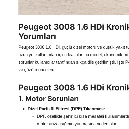
Aydınlatma & Görüş
Şanzıman & Aktarma
Peugeot 3008 1.6 HDi Kronik 
Dizel Sistemler
Yorumları
Multimedya & Elektronik
Peugeot 3008 1.6 HDi, güçlü dizel motoru ve düşük yakıt t
uzun yol kullanımları için ideal olan bu model, ekonomik mot
sorunlar kullanıcılar tarafından sıkça dile getirilmiştir. İşt
ve çözüm önerileri:
Peugeot 3008 1.6 HDi Kronik
1.
Motor Sorunları
Dizel Partikül Filtresi (DPF) Tıkanması:
DPF, özellikle şehir içi kısa mesafeli kullanıml
motor arıza ışığının yanmasına neden olur.