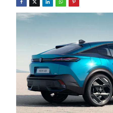
İkinci El & Alım-Satım
Bakım & Arıza Çözümleri
Elektrikli & Hibrit
Kiralama & Filo
Sürüş & Güvenlik
Lastik & Jant
Yağlar & Sıvılar
LPG & Yakıt
Elektrik & Akü
Klima & Konfor