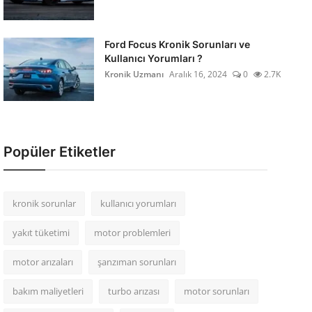
Ford Focus Kronik Sorunları ve
Kullanıcı Yorumları ?
Kronik Uzmanı
Aralık 16, 2024
0
2.7K
Popüler Etiketler
kronik sorunlar
kullanıcı yorumları
yakıt tüketimi
motor problemleri
motor arızaları
şanzıman sorunları
bakım maliyetleri
turbo arızası
motor sorunları