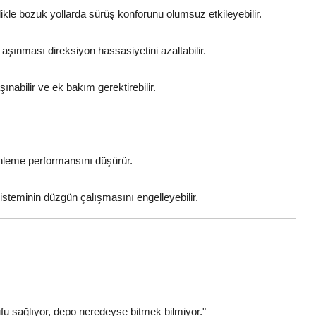
kle bozuk yollarda sürüş konforunu olumsuz etkileyebilir.
aşınması direksiyon hassasiyetini azaltabilir.
şınabilir ve ek bakım gerektirebilir.
frenleme performansını düşürür.
steminin düzgün çalışmasını engelleyebilir.
ufu sağlıyor, depo neredeyse bitmek bilmiyor."