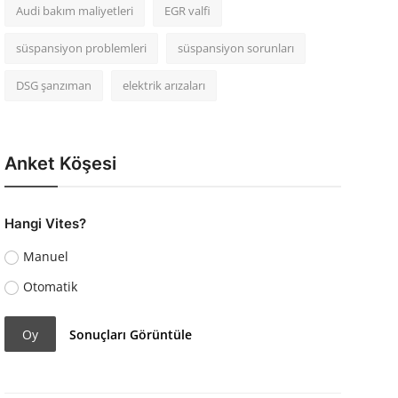
Audi bakım maliyetleri
EGR valfi
süspansiyon problemleri
süspansiyon sorunları
DSG şanzıman
elektrik arızaları
Anket Köşesi
Hangi Vites?
Manuel
Otomatik
Oy
Sonuçları Görüntüle