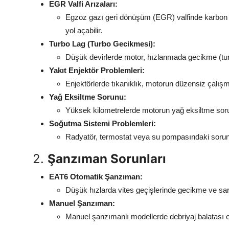
EGR Valfi Arızaları:
Egzoz gazı geri dönüşüm (EGR) valfinde karbon b
yol açabilir.
Turbo Lag (Turbo Gecikmesi):
Düşük devirlerde motor, hızlanmada gecikme (turb
Yakıt Enjektör Problemleri:
Enjektörlerde tıkanıklık, motorun düzensiz çalışm
Yağ Eksiltme Sorunu:
Yüksek kilometrelerde motorun yağ eksiltme sorun
Soğutma Sistemi Problemleri:
Radyatör, termostat veya su pompasındaki sorunla
2.
Şanzıman Sorunları
EAT6 Otomatik Şanzıman:
Düşük hızlarda vites geçişlerinde gecikme ve sars
Manuel Şanzıman:
Manuel şanzımanlı modellerde debriyaj balatası erke