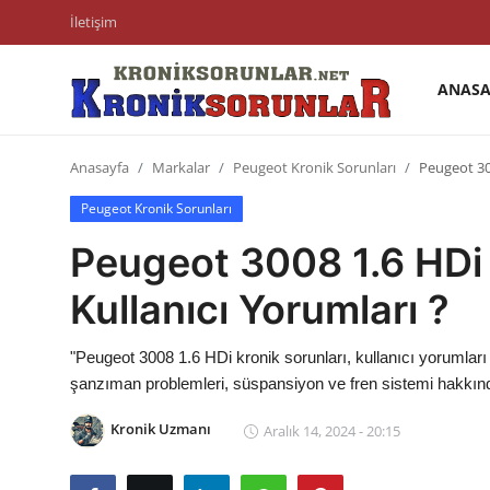
İletişim
ANASA
Anasayfa
Anasayfa
Markalar
Peugeot Kronik Sorunları
Peugeot 300
Markalar
Peugeot Kronik Sorunları
İletişim
Peugeot 3008 1.6 HDi 
Trafik & Cezalar
Kullanıcı Yorumları ?
Sigorta & Kasko
"Peugeot 3008 1.6 HDi kronik sorunları, kullanıcı yorumlar
Vergi & ÖTV & MTV
şanzıman problemleri, süspansiyon ve fren sistemi hakkında 
Muayene & Ruhsat
Kronik Uzmanı
Aralık 14, 2024 - 20:15
Sorgulamalar