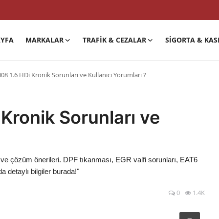
YFA
MARKALAR
TRAFIK & CEZALAR
SIGORTA & KAS
8 1.6 HDi Kronik Sorunları ve Kullanıcı Yorumları ?
Kronik Sorunları ve
ı ve çözüm önerileri. DPF tıkanması, EGR valfi sorunları, EAT6
detaylı bilgiler burada!"
0
1.4K