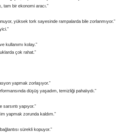
k, tam bir ekonomi aracı."
unuyor, yüksek tork sayesinde rampalarda bile zorlanmıyor."
ici."
ve kullanımı kolay."
uklarda çok rahat."
erasyon yapmak zorlaşıyor."
rformansında düşüş yaşadım, temizliği pahalıydı."
 sarsıntı yapıyor."
işim yapmak zorunda kaldım."
ağlantısı sürekli kopuyor."