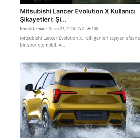
Aydınlatma & Görüş
Mitsubishi Lancer Evolution X Kullanıcı
Şikayetleri: Şi...
Şanzıman & Aktarma
Kronik Uzmanı
Şubat 23, 2026
0
100
Dizel Sistemler
Mitsubishi Lancer Evolution X, ralli genleri taşıyan efsane
bir spor otomobil. A...
Multimedya & Elektronik