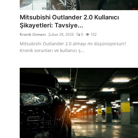
İkinci El & Alım-Satım
Mitsubishi Outlander 2.0 Kullanıcı
Bakım & Arıza Çözümleri
Şikayetleri: Tavsiye...
Kronik Uzmanı
Şubat 28, 2026
0
102
Elektrikli & Hibrit
Mitsubishi Outlander 2.0 almayı mı düşünüyorsun?
Kiralama & Filo
Kronik sorunları ve kullanıcı ş...
Sürüş & Güvenlik
Lastik & Jant
Yağlar & Sıvılar
LPG & Yakıt
Elektrik & Akü
Klima & Konfor