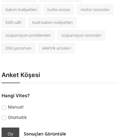
bakım maliyetleri
turbo arızası
motor sorunları
EGR valfi
Audi bakım maliyetleri
süspansiyon problemleri
süspansiyon sorunları
DSG şanzıman
elektrik arızaları
Anket Köşesi
Hangi Vites?
Manuel
Otomatik
Oy
Sonuçları Görüntüle