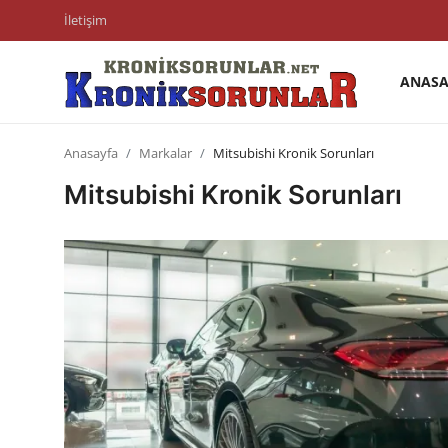
İletişim
ANASA
Anasayfa
Anasayfa
Markalar
Mitsubishi Kronik Sorunları
Markalar
Mitsubishi Kronik Sorunları
İletişim
Trafik & Cezalar
Sigorta & Kasko
Vergi & ÖTV & MTV
Muayene & Ruhsat
Sorgulamalar