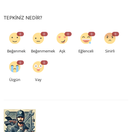
TEPKINIZ NEDIR?
0
0
0
0
0
Beğenmek
Beğenmemek
Aşk
Eğlenceli
Sinirli
0
0
Üzgün
Vay