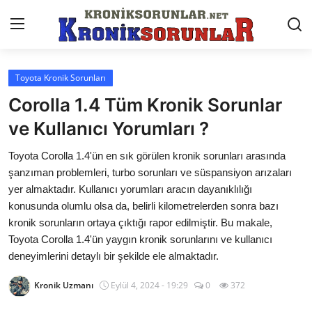
Toyota Kronik Sorunları
Anasayfa
Corolla 1.4 Tüm Kronik Sorunlar
Markalar
ve Kullanıcı Yorumları ?
İletişim
Toyota Corolla 1.4'ün en sık görülen kronik sorunları arasında
şanzıman problemleri, turbo sorunları ve süspansiyon arızaları
Trafik & Cezalar
yer almaktadır. Kullanıcı yorumları aracın dayanıklılığı
konusunda olumlu olsa da, belirli kilometrelerden sonra bazı
Sigorta & Kasko
kronik sorunların ortaya çıktığı rapor edilmiştir. Bu makale,
Toyota Corolla 1.4'ün yaygın kronik sorunlarını ve kullanıcı
Vergi & ÖTV & MTV
deneyimlerini detaylı bir şekilde ele almaktadır.
Muayene & Ruhsat
Kronik Uzmanı
Eylül 4, 2024 - 19:29
0
372
Sorgulamalar