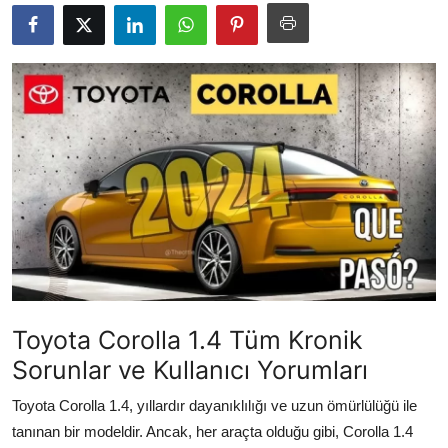
İkinci El & Alım-Satım
Bakım & Arıza Çözümleri
Elektrikli & Hibrit
Kiralama & Filo
Sürüş & Güvenlik
Lastik & Jant
Yağlar & Sıvılar
Toyota Corolla 1.4 Tüm Kronik
LPG & Yakıt
Sorunlar ve Kullanıcı Yorumları
Elektrik & Akü
Toyota Corolla 1.4, yıllardır dayanıklılığı ve uzun ömürlülüğü ile
Klima & Konfor
tanınan bir modeldir. Ancak, her araçta olduğu gibi, Corolla 1.4