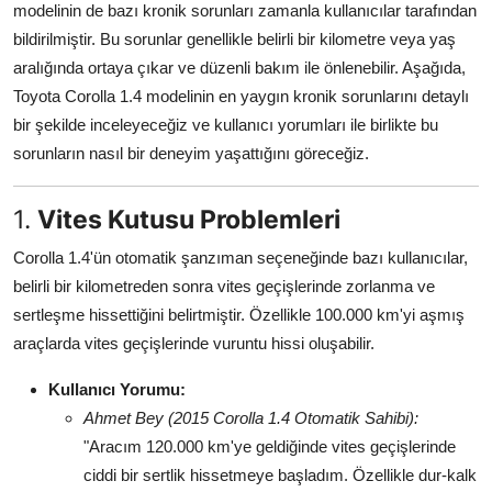
modelinin de bazı kronik sorunları zamanla kullanıcılar tarafından
Aydınlatma & Görüş
bildirilmiştir. Bu sorunlar genellikle belirli bir kilometre veya yaş
aralığında ortaya çıkar ve düzenli bakım ile önlenebilir. Aşağıda,
Şanzıman & Aktarma
Toyota Corolla 1.4 modelinin en yaygın kronik sorunlarını detaylı
Dizel Sistemler
bir şekilde inceleyeceğiz ve kullanıcı yorumları ile birlikte bu
sorunların nasıl bir deneyim yaşattığını göreceğiz.
Multimedya & Elektronik
1.
Vites Kutusu Problemleri
Corolla 1.4'ün otomatik şanzıman seçeneğinde bazı kullanıcılar,
belirli bir kilometreden sonra vites geçişlerinde zorlanma ve
sertleşme hissettiğini belirtmiştir. Özellikle 100.000 km'yi aşmış
araçlarda vites geçişlerinde vuruntu hissi oluşabilir.
Kullanıcı Yorumu:
Ahmet Bey (2015 Corolla 1.4 Otomatik Sahibi):
"Aracım 120.000 km'ye geldiğinde vites geçişlerinde
ciddi bir sertlik hissetmeye başladım. Özellikle dur-kalk