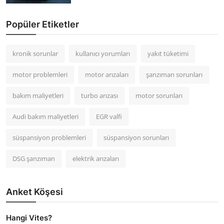
Popüler Etiketler
kronik sorunlar
kullanıcı yorumları
yakıt tüketimi
motor problemleri
motor arızaları
şanzıman sorunları
bakım maliyetleri
turbo arızası
motor sorunları
Audi bakım maliyetleri
EGR valfi
süspansiyon problemleri
süspansiyon sorunları
DSG şanzıman
elektrik arızaları
Anket Köşesi
Hangi Vites?