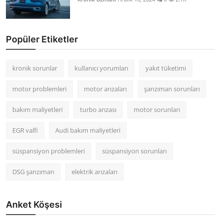
Popüler Etiketler
kronik sorunlar
kullanıcı yorumları
yakıt tüketimi
motor problemleri
motor arızaları
şanzıman sorunları
bakım maliyetleri
turbo arızası
motor sorunları
EGR valfi
Audi bakım maliyetleri
süspansiyon problemleri
süspansiyon sorunları
DSG şanzıman
elektrik arızaları
Anket Köşesi