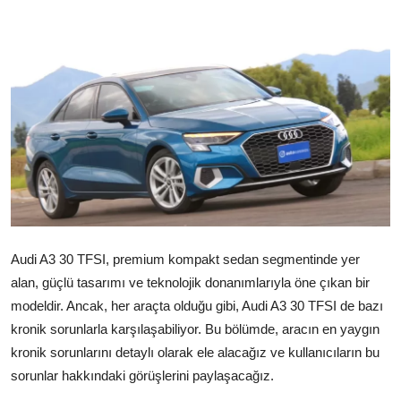
İkinci El & Alım-Satım
Bakım & Arıza Çözümleri
Elektrikli & Hibrit
Kiralama & Filo
Sürüş & Güvenlik
Lastik & Jant
Audi A3 30 TFSI, premium kompakt sedan segmentinde yer
Yağlar & Sıvılar
alan, güçlü tasarımı ve teknolojik donanımlarıyla öne çıkan bir
LPG & Yakıt
modeldir. Ancak, her araçta olduğu gibi, Audi A3 30 TFSI de bazı
kronik sorunlarla karşılaşabiliyor. Bu bölümde, aracın en yaygın
Elektrik & Akü
kronik sorunlarını detaylı olarak ele alacağız ve kullanıcıların bu
sorunlar hakkındaki görüşlerini paylaşacağız.
Klima & Konfor