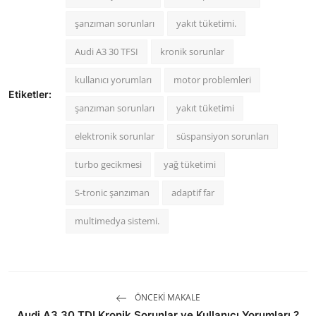
şanzıman sorunları
yakıt tüketimi.
Audi A3 30 TFSI
kronik sorunlar
kullanıcı yorumları
motor problemleri
Etiketler:
şanzıman sorunları
yakıt tüketimi
elektronik sorunlar
süspansiyon sorunları
turbo gecikmesi
yağ tüketimi
S-tronic şanzıman
adaptif far
multimedya sistemi.
ÖNCEKI MAKALE
Audi A3 30 TDI Kronik Sorunlar ve Kullanıcı Yorumları ?