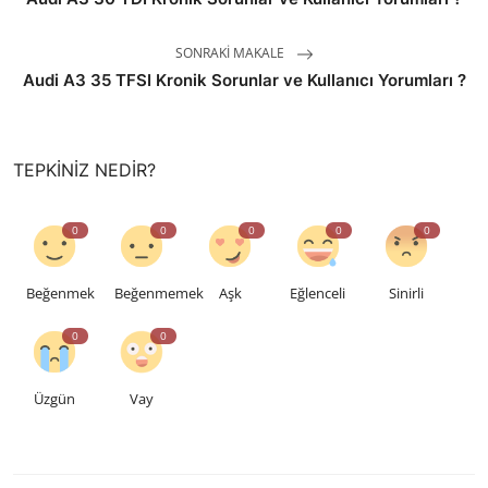
SONRAKI MAKALE
Audi A3 35 TFSI Kronik Sorunlar ve Kullanıcı Yorumları ?
TEPKINIZ NEDIR?
0
0
0
0
0
Beğenmek
Beğenmemek
Aşk
Eğlenceli
Sinirli
0
0
Üzgün
Vay