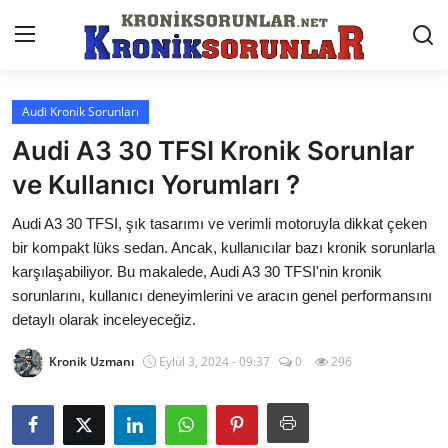
Audi Kronik Sorunları
Anasayfa
Audi A3 30 TFSI Kronik Sorunlar
Markalar
ve Kullanıcı Yorumları ?
İletişim
Audi A3 30 TFSI, şık tasarımı ve verimli motoruyla dikkat çeken
bir kompakt lüks sedan. Ancak, kullanıcılar bazı kronik sorunlarla
Trafik & Cezalar
karşılaşabiliyor. Bu makalede, Audi A3 30 TFSI'nin kronik
sorunlarını, kullanıcı deneyimlerini ve aracın genel performansını
Sigorta & Kasko
detaylı olarak inceleyeceğiz.
Vergi & ÖTV & MTV
Kronik Uzmanı
Eylül 3, 2024 - 09:37
0
296
Muayene & Ruhsat
Sorgulamalar