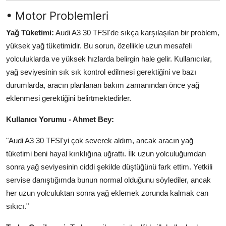
Aydınlatma & Görüş
• Motor Problemleri
Yağ Tüketimi:
Audi A3 30 TFSI'de sıkça karşılaşılan bir problem,
Şanzıman & Aktarma
yüksek yağ tüketimidir. Bu sorun, özellikle uzun mesafeli
Dizel Sistemler
yolculuklarda ve yüksek hızlarda belirgin hale gelir. Kullanıcılar,
yağ seviyesinin sık sık kontrol edilmesi gerektiğini ve bazı
Multimedya & Elektronik
durumlarda, aracın planlanan bakım zamanından önce yağ
eklenmesi gerektiğini belirtmektedirler.
Kullanıcı Yorumu - Ahmet Bey:
"Audi A3 30 TFSI'yi çok severek aldım, ancak aracın yağ
tüketimi beni hayal kırıklığına uğrattı. İlk uzun yolculuğumdan
sonra yağ seviyesinin ciddi şekilde düştüğünü fark ettim. Yetkili
servise danıştığımda bunun normal olduğunu söylediler, ancak
her uzun yolculuktan sonra yağ eklemek zorunda kalmak can
sıkıcı."