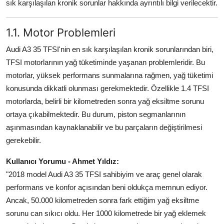
sık karşılaşılan kronik sorunlar hakkında ayrıntılı bilgi verilecektir.
Aydınlatma & Görüş
1.1. Motor Problemleri
Şanzıman & Aktarma
Audi A3 35 TFSI'nin en sık karşılaşılan kronik sorunlarından biri,
Dizel Sistemler
TFSI motorlarının yağ tüketiminde yaşanan problemleridir. Bu
motorlar, yüksek performans sunmalarına rağmen, yağ tüketimi
Multimedya & Elektronik
konusunda dikkatli olunması gerekmektedir. Özellikle 1.4 TFSI
motorlarda, belirli bir kilometreden sonra yağ eksiltme sorunu
ortaya çıkabilmektedir. Bu durum, piston segmanlarının
aşınmasından kaynaklanabilir ve bu parçaların değiştirilmesi
gerekebilir.
Kullanıcı Yorumu - Ahmet Yıldız:
"2018 model Audi A3 35 TFSI sahibiyim ve araç genel olarak
performans ve konfor açısından beni oldukça memnun ediyor.
Ancak, 50.000 kilometreden sonra fark ettiğim yağ eksiltme
sorunu can sıkıcı oldu. Her 1000 kilometrede bir yağ eklemek