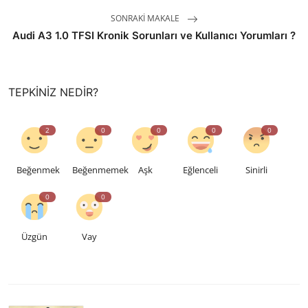
SONRAKI MAKALE
Audi A3 1.0 TFSI Kronik Sorunları ve Kullanıcı Yorumları ?
TEPKINIZ NEDIR?
2
0
0
0
0
Beğenmek
Beğenmemek
Aşk
Eğlenceli
Sinirli
0
0
Üzgün
Vay