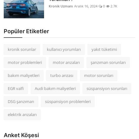
Kronik Uzmanı
Aralık 16, 2024
0
2.7K
Popüler Etiketler
kronik sorunlar
kullanıcı yorumları
yakıt tüketimi
motor problemleri
motor arızaları
şanzıman sorunları
bakım maliyetleri
turbo arızası
motor sorunları
EGR valfi
Audi bakım maliyetleri
süspansiyon sorunları
DSG şanzıman
süspansiyon problemleri
elektrik arızaları
Anket Köşesi