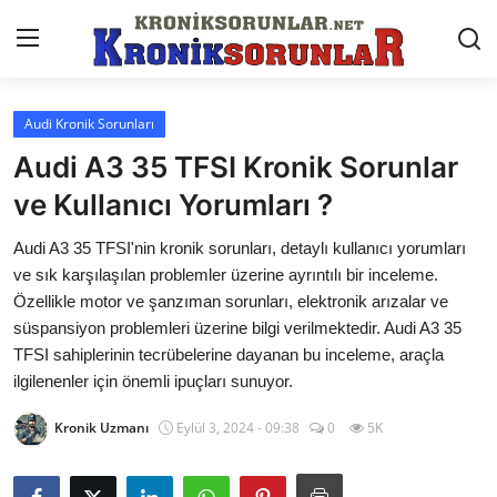
Audi Kronik Sorunları
Anasayfa
Audi A3 35 TFSI Kronik Sorunlar
Markalar
ve Kullanıcı Yorumları ?
İletişim
Audi A3 35 TFSI'nin kronik sorunları, detaylı kullanıcı yorumları
ve sık karşılaşılan problemler üzerine ayrıntılı bir inceleme.
Trafik & Cezalar
Özellikle motor ve şanzıman sorunları, elektronik arızalar ve
süspansiyon problemleri üzerine bilgi verilmektedir. Audi A3 35
Sigorta & Kasko
TFSI sahiplerinin tecrübelerine dayanan bu inceleme, araçla
ilgilenenler için önemli ipuçları sunuyor.
Vergi & ÖTV & MTV
Kronik Uzmanı
Eylül 3, 2024 - 09:38
0
5K
Muayene & Ruhsat
Sorgulamalar