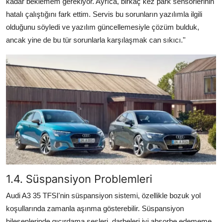
kadar beklemem gerekiyor. Ayrıca, birkaç kez park sensörlerinin
hatalı çalıştığını fark ettim. Servis bu sorunların yazılımla ilgili
olduğunu söyledi ve yazılım güncellemesiyle çözüm bulduk,
ancak yine de bu tür sorunlarla karşılaşmak can sıkıcı."
1.4. Süspansiyon Problemleri
Audi A3 35 TFSI'nin süspansiyon sistemi, özellikle bozuk yol
koşullarında zamanla aşınma gösterebilir. Süspansiyon
bileşenlerinde gıcırdama sesleri, darbeleri iyi absorbe edememe