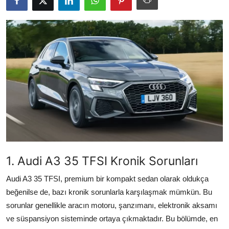
İkinci El & Alım-Satım
Bakım & Arıza Çözümleri
Elektrikli & Hibrit
Kiralama & Filo
Sürüş & Güvenlik
Lastik & Jant
Yağlar & Sıvılar
1. Audi A3 35 TFSI Kronik Sorunları
LPG & Yakıt
Audi A3 35 TFSI, premium bir kompakt sedan olarak oldukça
beğenilse de, bazı kronik sorunlarla karşılaşmak mümkün. Bu
Elektrik & Akü
sorunlar genellikle aracın motoru, şanzımanı, elektronik aksamı
Klima & Konfor
ve süspansiyon sisteminde ortaya çıkmaktadır. Bu bölümde, en