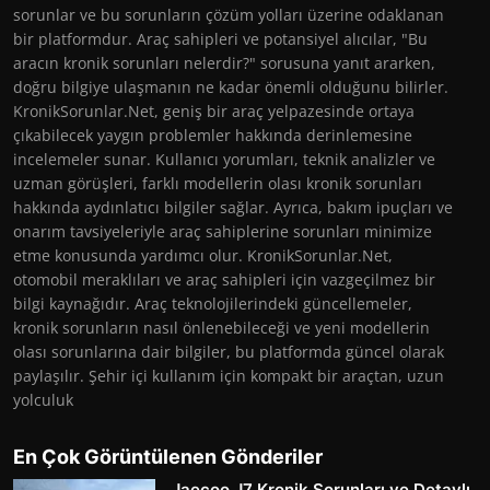
sorunlar ve bu sorunların çözüm yolları üzerine odaklanan
bir platformdur. Araç sahipleri ve potansiyel alıcılar, "Bu
aracın kronik sorunları nelerdir?" sorusuna yanıt ararken,
doğru bilgiye ulaşmanın ne kadar önemli olduğunu bilirler.
KronikSorunlar.Net, geniş bir araç yelpazesinde ortaya
çıkabilecek yaygın problemler hakkında derinlemesine
incelemeler sunar. Kullanıcı yorumları, teknik analizler ve
uzman görüşleri, farklı modellerin olası kronik sorunları
hakkında aydınlatıcı bilgiler sağlar. Ayrıca, bakım ipuçları ve
onarım tavsiyeleriyle araç sahiplerine sorunları minimize
etme konusunda yardımcı olur. KronikSorunlar.Net,
otomobil meraklıları ve araç sahipleri için vazgeçilmez bir
bilgi kaynağıdır. Araç teknolojilerindeki güncellemeler,
kronik sorunların nasıl önlenebileceği ve yeni modellerin
olası sorunlarına dair bilgiler, bu platformda güncel olarak
paylaşılır. Şehir içi kullanım için kompakt bir araçtan, uzun
yolculuk
En Çok Görüntülenen Gönderiler
Jaecoo J7 Kronik Sorunları ve Detaylı