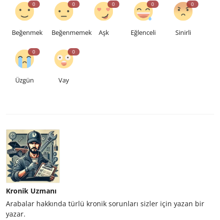
0
0
0
0
0
Beğenmek
Beğenmemek
Aşk
Eğlenceli
Sinirli
0
0
Üzgün
Vay
Kronik Uzmanı
Arabalar hakkında türlü kronik sorunları sizler için yazan bir
yazar.