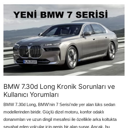
İkinci El & Alım-Satım
Bakım & Arıza Çözümleri
Elektrikli & Hibrit
Kiralama & Filo
Sürüş & Güvenlik
Lastik & Jant
Yağlar & Sıvılar
BMW 7.30d Long Kronik Sorunları ve
Kullanıcı Yorumları
LPG & Yakıt
BMW 7.30d Long, BMW'nin 7 Serisi'nde yer alan lüks sedan
Elektrik & Akü
modellerinden biridir. Güçlü dizel motoru, konfor odaklı
donanımları ve uzun dingil mesafesi ile özellikle arka koltukta
Klima & Konfor
seyahat eden yolcular için geniş bir alan sunar. Ancak, bu