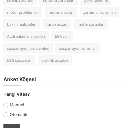
kronik sorunlar
kullanıcı yorumları
yakıt tüketimi
motor problemleri
motor arızaları
şanzıman sorunları
bakım maliyetleri
turbo arızası
motor sorunları
Audi bakım maliyetleri
EGR valfi
süspansiyon problemleri
süspansiyon sorunları
DSG şanzıman
elektrik arızaları
Anket Köşesi
Hangi Vites?
Manuel
Otomatik