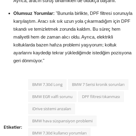
Ayrıca, aracın sürüş dinamikleri de oldukça başarılı."
Olumsuz Yorumlar:
"Bununla birlikte, DPF filtresi sorunuyla
karşılaştım. Aracı sık sık uzun yola çıkarmadığım için DPF
tıkandı ve temizletmek zorunda kaldım. Bu süreç hem
maliyetli hem de zaman alıcı oldu. Ayrıca, elektrikli
koltuklarda bazen hafıza problemi yaşıyorum; koltuk
ayarlarını kaydedip tekrar yüklediğimde istediğim pozisyona
geri dönmüyor."
BMW 7.30d Long
BMW 7 Serisi kronik sorunları
BMW EGR valfi sorunu
DPF filtresi tıkanması
iDrive sistemi arızaları
BMW hava süspansiyon problemi
Etiketler:
BMW 7.30d kullanıcı yorumları