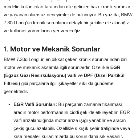
Aydınlatma & Görüş
modelin kullanıcıları tarafından dile getirilen bazı kronik sorunlar
ve yaşanan olumsuz deneyimler de bulunuyor. Bu yazıda, BMW
Şanzıman & Aktarma
7.30d Long'un kronik sorunlarını detaylı bir şekilde ele alacağız
ve kullanıcı yorumlarına yer vereceğiz.
Dizel Sistemler
Multimedya & Elektronik
1.
Motor ve Mekanik Sorunlar
BMW 7.30d Long'un en dikkat çeken kronik sorunlarından biri
motor ve mekanik aksamla ilgili sorunlardır. Özellikle
EGR
(Egzoz Gazı Resirkülasyonu) valfi
ve
DPF (Dizel Partikül
Filtresi)
gibi parçalarla ilgili şikayetler sıklıkla gündeme
gelmektedir.
EGR Valfi Sorunları:
Bu parçanın zamanla tıkanması,
aracın motor performansını ciddi şekilde etkileyebilir. EGR
valfi arızalandığında motor arıza ışığı yanabilir ve aracın
çekiş gücü azalabilir. Özellikle sıkışık şehir trafiğinde veya
kısa mesafeli kullanımlarda bu sorun daha sık yaşanır.