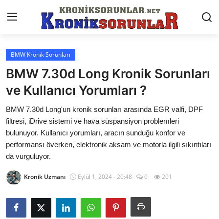
BMW Kronik Sorunları
Anasayfa
BMW 7.30d Long Kronik Sorunları
Markalar
ve Kullanıcı Yorumları ?
İletişim
BMW 7.30d Long'un kronik sorunları arasında EGR valfi, DPF
filtresi, iDrive sistemi ve hava süspansiyon problemleri
Trafik & Cezalar
bulunuyor. Kullanıcı yorumları, aracın sunduğu konfor ve
performansı överken, elektronik aksam ve motorla ilgili sıkıntıları
Sigorta & Kasko
da vurguluyor.
Vergi & ÖTV & MTV
Kronik Uzmanı
Eylül 1, 2024 - 20:48
0
201
Muayene & Ruhsat
Sorgulamalar