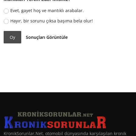
Evet, gayet hoş ve mantıklı arabalar.
Hayır, bir sorunu çıksa başıma bela olur!
Oy
Sonuçları Görüntüle
KronikSorunlar.Net, otomobil dünyasında karşılaşılan kronik