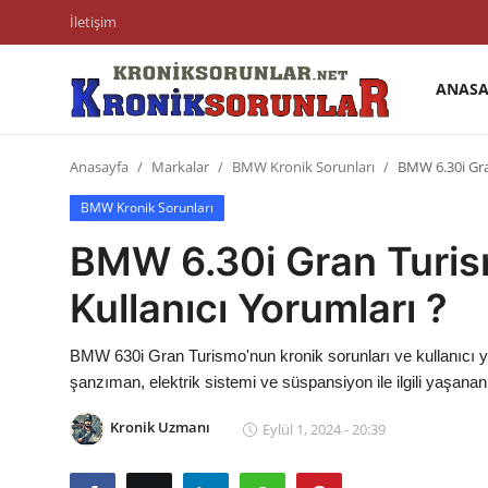
İletişim
ANASA
Anasayfa
Anasayfa
Markalar
BMW Kronik Sorunları
BMW 6.30i Gra
Markalar
BMW Kronik Sorunları
İletişim
BMW 6.30i Gran Turism
Trafik & Cezalar
Kullanıcı Yorumları ?
Sigorta & Kasko
BMW 630i Gran Turismo'nun kronik sorunları ve kullanıcı yo
Vergi & ÖTV & MTV
şanzıman, elektrik sistemi ve süspansiyon ile ilgili yaşanan
Muayene & Ruhsat
Kronik Uzmanı
Eylül 1, 2024 - 20:39
Sorgulamalar