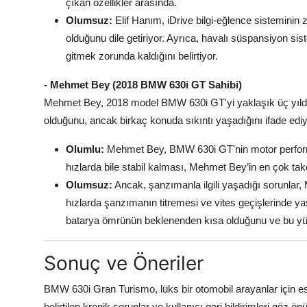
çıkan özellikler arasında.
Olumsuz:
Elif Hanım, iDrive bilgi-eğlence sistemin
olduğunu dile getiriyor. Ayrıca, havalı süspansiyon si
gitmek zorunda kaldığını belirtiyor.
- Mehmet Bey (2018 BMW 630i GT Sahibi)
Mehmet Bey, 2018 model BMW 630i GT'yi yaklaşık üç yıldı
olduğunu, ancak birkaç konuda sıkıntı yaşadığını ifade ediy
Olumlu:
Mehmet Bey, BMW 630i GT'nin motor perform
hızlarda bile stabil kalması, Mehmet Bey’in en çok takdi
Olumsuz:
Ancak, şanzımanla ilgili yaşadığı sorunlar, 
hızlarda şanzımanın titremesi ve vites geçişlerinde yaşan
batarya ömrünün beklenenden kısa olduğunu ve bu yüzd
Sonuç ve Öneriler
BMW 630i Gran Turismo, lüks bir otomobil arayanlar için es
belirtilen kronik sorunlar ve kullanıcı geri bildirimleri göz 