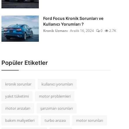
Ford Focus Kronik Sorunları ve
Kullanıcı Yorumları ?
Kronik Uzmanı
Aralık 16, 2024
0
2.7K
Popüler Etiketler
kronik sorunlar
kullanıcı yorumları
yakıt tüketimi
motor problemleri
motor arızaları
şanzıman sorunları
bakım maliyetleri
turbo arızası
motor sorunları