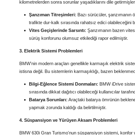
kilometrelerden sonra sorunlar yaşadıklarını dile getirmişler
Şanzıman Titreşimleri:
Bazı sürücüler, şanzımanın öze
trafikte dur-kalk sırasında rahatsız edici olabileceğini be
Vites Geçişlerinde Sarsıntı:
Şanzımanın bazen vites g
sürüş konforunu olumsuz etkilediği rapor edilmiştir.
3. Elektrik Sistemi Problemleri
BMW'nin modern araçları genellikle karmaşık elektrik sis
istisna değil. Bu sistemlerin karmaşıklığı, bazen beklenmed
Bilgi-Eğlence Sistemi Donmaları:
BMW iDrive sistem
sırasında dikkat dağıtıcı olabileceği kullanıcılar tarafında
Batarya Sorunları:
Araçtaki batarya ömrünün beklenen
yapmak zorunda kaldığı da belirtilmiştir.
4. Süspansiyon ve Yürüyen Aksam Problemleri
BMW 630i Gran Turismo'nun süspansiyon sistemi, konfor ve 