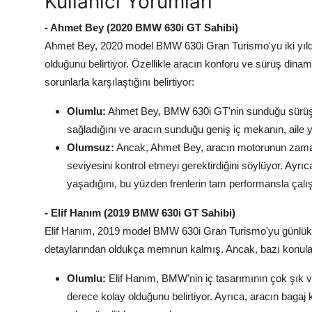
Kullanıcı Yorumları
- Ahmet Bey (2020 BMW 630i GT Sahibi)
Ahmet Bey, 2020 model BMW 630i Gran Turismo'yu iki yıld
olduğunu belirtiyor. Özellikle aracın konforu ve sürüş din
sorunlarla karşılaştığını belirtiyor:
Olumlu:
Ahmet Bey, BMW 630i GT'nin sunduğu sürüş ke
sağladığını ve aracın sunduğu geniş iç mekanın, aile yol
Olumsuz:
Ancak, Ahmet Bey, aracın motorunun zaman 
seviyesini kontrol etmeyi gerektirdiğini söylüyor. Ayrıc
yaşadığını, bu yüzden frenlerin tam performansla çalışm
- Elif Hanım (2019 BMW 630i GT Sahibi)
Elif Hanım, 2019 model BMW 630i Gran Turismo'yu günlük ku
detaylarından oldukça memnun kalmış. Ancak, bazı konularda
Olumlu:
Elif Hanım, BMW'nin iç tasarımının çok şık v
derece kolay olduğunu belirtiyor. Ayrıca, aracın bagaj 