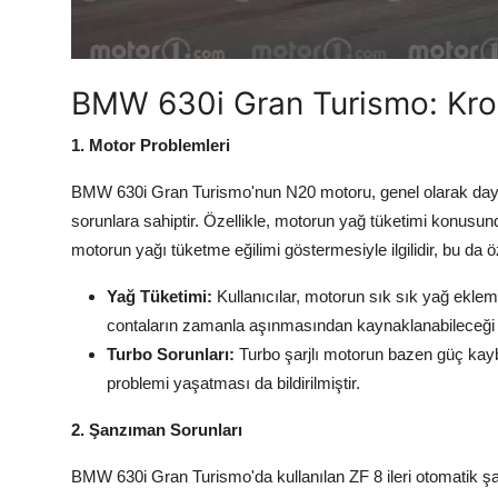
Aydınlatma & Görüş
Şanzıman & Aktarma
BMW 630i Gran Turismo: Kron
Dizel Sistemler
1. Motor Problemleri
Multimedya & Elektronik
BMW 630i Gran Turismo'nun N20 motoru, genel olarak dayanı
sorunlara sahiptir. Özellikle, motorun yağ tüketimi konusun
motorun yağı tüketme eğilimi göstermesiyle ilgilidir, bu da öz
Yağ Tüketimi:
Kullanıcılar, motorun sık sık yağ ekleme
contaların zamanla aşınmasından kaynaklanabileceği
Turbo Sorunları:
Turbo şarjlı motorun bazen güç kayb
problemi yaşatması da bildirilmiştir.
2. Şanzıman Sorunları
BMW 630i Gran Turismo'da kullanılan ZF 8 ileri otomatik şanz