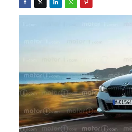
İkinci El & Alım-Satım
Bakım & Arıza Çözümleri
Elektrikli & Hibrit
Kiralama & Filo
Sürüş & Güvenlik
Lastik & Jant
Yağlar & Sıvılar
LPG & Yakıt
Elektrik & Akü
Klima & Konfor