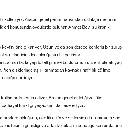
ır kullanıyor. Aracın genel performansından oldukça memnun
amikleri konusunda övgülerde bulunan Ahmet Bey, şu kronik
yfini öne çıkarıyor. Uzun yolda son derece konforlu bir sürüş
culukları için ideal olduğunu dile getiriyor.
zaman fazla yağ tükettiğini ve bu durumun düzenli olarak yağ
a, fren disklerinde aşırı ısınmadan kaynaklı hafif bir eğilme
adığını belirtiyor.
llanımda tercih ediyor. Aracın genel estetiği ve lüks
 hayal kırıklığı yaşadığını da ifade ediyor:
e modern olduğunu, özellikle iDrive sisteminin kullanımının son
kapasitesinin genişliği ve arka koltukların sunduğu konfor da öne