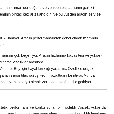
in zaman zaman donduğunu ve yeniden başlatmanın gerekli
steminin birkaç kez arızalandığını ve bu yüzden aracın servise
r kullanıyor. Aracın performansından genel olarak memnun
or:
ansını çok beğeniyor. Aracın hızlanma kapasitesi ve yüksek
r ettiği özellikler arasında.
Mehmet Bey için hayal kırıklığı yaratmış. Özellikle düşük
an sarsıntılar, sürüş keyfini azalttığını belirtiyor. Ayrıca,
en yeni batarya almak zorunda kaldığını dile getiriyor.
tetik, performans ve konfor sunan bir modeldir. Ancak, yukarıda
önüne alındığında, bu aracı satın almadan önce dikkatli bir inceleme