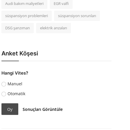
Audi bakım maliyetleri
EGR valfi
süspansiyon problemleri
süspansiyon sorunları
DSG şanzıman
elektrik arızaları
Anket Köşesi
Hangi Vites?
Manuel
Otomatik
Oy
Sonuçları Görüntüle