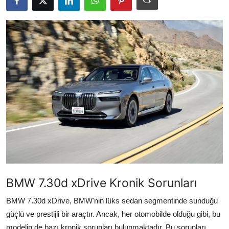
İkinci El & Alım-Satım
Bakım & Arıza Çözümleri
Elektrikli & Hibrit
Kiralama & Filo
Sürüş & Güvenlik
Lastik & Jant
Yağlar & Sıvılar
LPG & Yakıt
BMW 7.30d xDrive Kronik Sorunları
Elektrik & Akü
BMW 7.30d xDrive, BMW'nin lüks sedan segmentinde sunduğu
güçlü ve prestijli bir araçtır. Ancak, her otomobilde olduğu gibi, bu
Klima & Konfor
modelin de bazı kronik sorunları bulunmaktadır. Bu sorunları