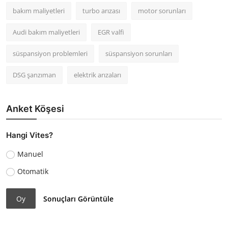
bakım maliyetleri
turbo arızası
motor sorunları
Audi bakım maliyetleri
EGR valfi
süspansiyon problemleri
süspansiyon sorunları
DSG şanzıman
elektrik arızaları
Anket Köşesi
Hangi Vites?
Manuel
Otomatik
Oy
Sonuçları Görüntüle