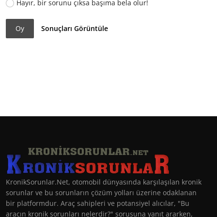
Hayır, bir sorunu çıksa başıma bela olur!
Oy
Sonuçları Görüntüle
KronikSorunlar.Net, otomobil dünyasında karşılaşılan kronik
sorunlar ve bu sorunların çözüm yolları üzerine odaklanan
bir platformdur. Araç sahipleri ve potansiyel alıcılar, "Bu
aracın kronik sorunları nelerdir?" sorusuna yanıt ararken,