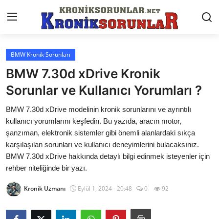
BMW Kronik Sorunları
Anasayfa
BMW 7.30d xDrive Kronik
Markalar
Sorunlar ve Kullanıcı Yorumları ?
İletişim
BMW 7.30d xDrive modelinin kronik sorunlarını ve ayrıntılı
kullanıcı yorumlarını keşfedin. Bu yazıda, aracın motor,
Trafik & Cezalar
şanzıman, elektronik sistemler gibi önemli alanlardaki sıkça
karşılaşılan sorunları ve kullanıcı deneyimlerini bulacaksınız.
Sigorta & Kasko
BMW 7.30d xDrive hakkında detaylı bilgi edinmek isteyenler için
rehber niteliğinde bir yazı.
Vergi & ÖTV & MTV
Kronik Uzmanı
Eylül 1, 2024 - 20:48
0
92
Muayene & Ruhsat
Sorgulamalar