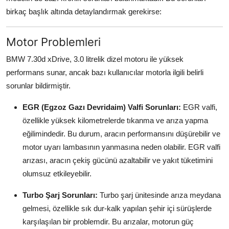
Aydınlatma & Görüş
birkaç başlık altında detaylandırmak gerekirse:
Şanzıman & Aktarma
Motor Problemleri
Dizel Sistemler
BMW 7.30d xDrive, 3.0 litrelik dizel motoru ile yüksek
performans sunar, ancak bazı kullanıcılar motorla ilgili belirli
Multimedya & Elektronik
sorunlar bildirmiştir.
EGR (Egzoz Gazı Devridaim) Valfi Sorunları:
EGR valfi,
özellikle yüksek kilometrelerde tıkanma ve arıza yapma
eğilimindedir. Bu durum, aracın performansını düşürebilir ve
motor uyarı lambasının yanmasına neden olabilir. EGR valfi
arızası, aracın çekiş gücünü azaltabilir ve yakıt tüketimini
olumsuz etkileyebilir.
Turbo Şarj Sorunları:
Turbo şarj ünitesinde arıza meydana
gelmesi, özellikle sık dur-kalk yapılan şehir içi sürüşlerde
karşılaşılan bir problemdir. Bu arızalar, motorun güç