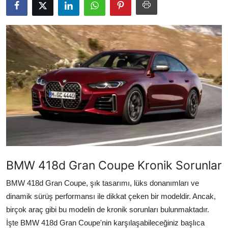
İkinci El & Alım-Satım
Bakım & Arıza Çözümleri
Elektrikli & Hibrit
Kiralama & Filo
Sürüş & Güvenlik
Lastik & Jant
Yağlar & Sıvılar
BMW 418d Gran Coupe Kronik Sorunlar
LPG & Yakıt
BMW 418d Gran Coupe, şık tasarımı, lüks donanımları ve
Elektrik & Akü
dinamik sürüş performansı ile dikkat çeken bir modeldir. Ancak,
birçok araç gibi bu modelin de kronik sorunları bulunmaktadır.
Klima & Konfor
İşte BMW 418d Gran Coupe'nin karşılaşabileceğiniz başlıca