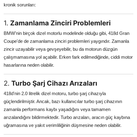
kronik sorunları:
Aydınlatma & Görüş
Şanzıman & Aktarma
1.
Zamanlama Zinciri Problemleri
BMW'nin birçok dizel motorlu modelinde olduğu gibi, 418d Gran
Dizel Sistemler
Coupe'de de zamanlama zinciri problemleri yaygındır. Zamanla
Multimedya & Elektronik
zincir uzayabilir veya gevşeyebilir, bu da motorun düzgün
çalışmamasına yol açabilir. Erken fark edilmediğinde, ciddi motor
hasarlarına neden olabilir.
2.
Turbo Şarj Cihazı Arızaları
418d'nin 2.0 litrelik dizel motoru, turbo şarj cihazıyla
güçlendirilmiştir. Ancak, bazı kullanıcılar turbo şarj cihazının
zamanla performans kaybı yaşadığını veya tamamen
arızalandığını bildirmektedir. Turbo arızaları, aracın güç kaybına
uğramasına ve yakıt verimliliğinin düşmesine neden olabilir.