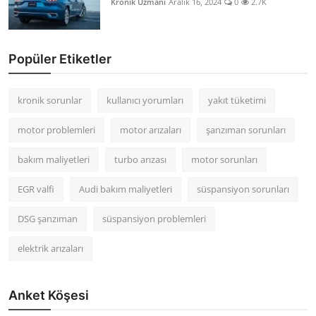
Kronik Uzmanı
Aralık 16, 2024
0
2.7K
Popüler Etiketler
kronik sorunlar
kullanıcı yorumları
yakıt tüketimi
motor problemleri
motor arızaları
şanzıman sorunları
bakım maliyetleri
turbo arızası
motor sorunları
EGR valfi
Audi bakım maliyetleri
süspansiyon sorunları
DSG şanzıman
süspansiyon problemleri
elektrik arızaları
Anket Köşesi