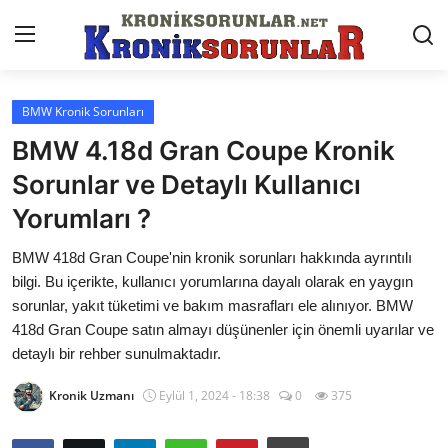
BMW Kronik Sorunları
Anasayfa
BMW 4.18d Gran Coupe Kronik
Markalar
Sorunlar ve Detaylı Kullanıcı
Yorumları ?
İletişim
BMW 418d Gran Coupe'nin kronik sorunları hakkında ayrıntılı
Trafik & Cezalar
bilgi. Bu içerikte, kullanıcı yorumlarına dayalı olarak en yaygın
Sigorta & Kasko
sorunlar, yakıt tüketimi ve bakım masrafları ele alınıyor. BMW
418d Gran Coupe satın almayı düşünenler için önemli uyarılar ve
Vergi & ÖTV & MTV
detaylı bir rehber sunulmaktadır.
Muayene & Ruhsat
Kronik Uzmanı
Eylül 1, 2024 - 18:38
0
375
Sorgulamalar