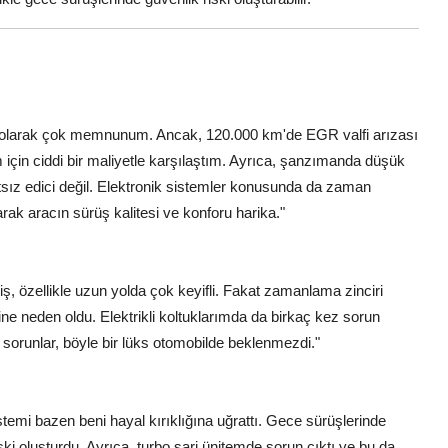
l olarak çok memnunum. Ancak, 120.000 km'de EGR valfi arızası
için ciddi bir maliyetle karşılaştım. Ayrıca, şanzımanda düşük
atsız edici değil. Elektronik sistemler konusunda da zaman
k aracın sürüş kalitesi ve konforu harika."
 özellikle uzun yolda çok keyifli. Fakat zamanlama zinciri
e neden oldu. Elektrikli koltuklarımda da birkaç kez sorun
sorunlar, böyle bir lüks otomobilde beklenmezdi."
istemi bazen beni hayal kırıklığına uğrattı. Gece sürüşlerinde
ki oluşturdu. Ayrıca, turbo şarj ünitemde sorun çıktı ve bu da