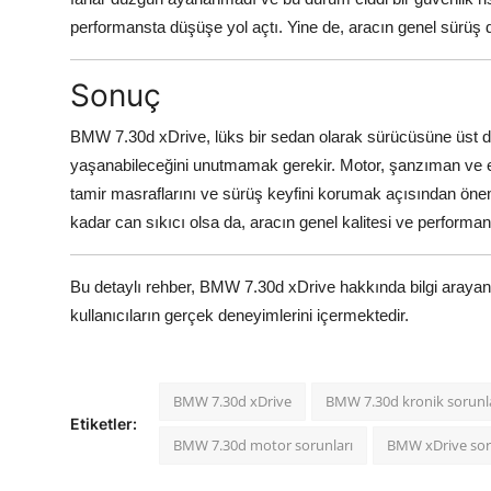
performansta düşüşe yol açtı. Yine de, aracın genel sürüş di
Sonuç
BMW 7.30d xDrive, lüks bir sedan olarak sürücüsüne üst dü
yaşanabileceğini unutmamak gerekir. Motor, şanzıman ve elek
tamir masraflarını ve sürüş keyfini korumak açısından önemli
kadar can sıkıcı olsa da, aracın genel kalitesi ve performa
Bu detaylı rehber, BMW 7.30d xDrive hakkında bilgi arayan 
kullanıcıların gerçek deneyimlerini içermektedir.
BMW 7.30d xDrive
BMW 7.30d kronik sorunl
Etiketler:
BMW 7.30d motor sorunları
BMW xDrive sor