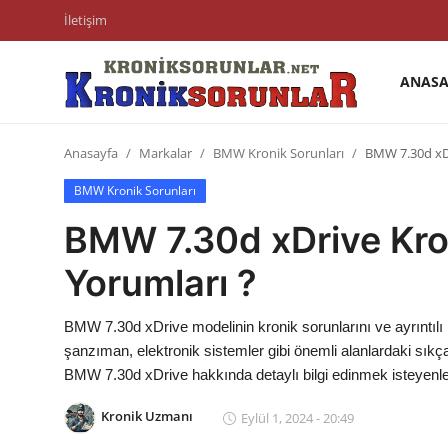
İletişim
ANASA
Anasayfa
Anasayfa
Markalar
BMW Kronik Sorunları
BMW 7.30d xDr
Markalar
BMW Kronik Sorunları
İletişim
BMW 7.30d xDrive Kron
Trafik & Cezalar
Yorumları ?
Sigorta & Kasko
BMW 7.30d xDrive modelinin kronik sorunlarını ve ayrıntılı 
Vergi & ÖTV & MTV
şanzıman, elektronik sistemler gibi önemli alanlardaki sıkça
BMW 7.30d xDrive hakkında detaylı bilgi edinmek isteyenler i
Muayene & Ruhsat
Kronik Uzmanı
Eylül 1, 2024 - 20:49
Sorgulamalar