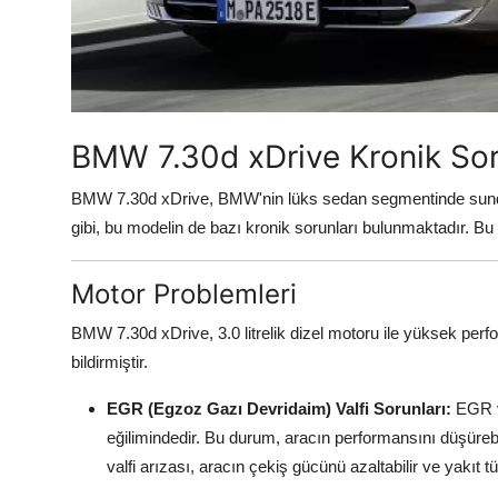
Aydınlatma & Görüş
Şanzıman & Aktarma
Dizel Sistemler
BMW 7.30d xDrive Kronik Sor
Multimedya & Elektronik
BMW 7.30d xDrive, BMW'nin lüks sedan segmentinde sunduğu 
gibi, bu modelin de bazı kronik sorunları bulunmaktadır. Bu
Motor Problemleri
BMW 7.30d xDrive, 3.0 litrelik dizel motoru ile yüksek perfor
bildirmiştir.
EGR (Egzoz Gazı Devridaim) Valfi Sorunları:
EGR va
eğilimindedir. Bu durum, aracın performansını düşüreb
valfi arızası, aracın çekiş gücünü azaltabilir ve yakıt t