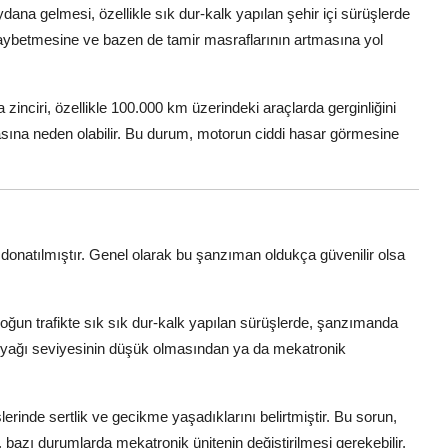
ana gelmesi, özellikle sık dur-kalk yapılan şehir içi sürüşlerde
 kaybetmesine ve bazen de tamir masraflarının artmasına yol
nciri, özellikle 100.000 km üzerindeki araçlarda gerginliğini
asına neden olabilir. Bu durum, motorun ciddi hasar görmesine
donatılmıştır. Genel olarak bu şanzıman oldukça güvenilir olsa
oğun trafikte sık sık dur-kalk yapılan sürüşlerde, şanzımanda
an yağı seviyesinin düşük olmasından ya da mekatronik
şlerinde sertlik ve gecikme yaşadıklarını belirtmiştir. Bu sorun,
 bazı durumlarda mekatronik ünitenin değiştirilmesi gerekebilir.