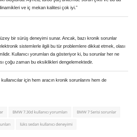
namikleri ve iç mekan kalitesi çok iyi."
zey bir sürüş deneyimi sunar. Ancak, bazı kronik sorunlar
tronik sistemlerle ilgili bu tür problemlere dikkat etmek, olası
dir. Kullanıcı yorumları da gösteriyor ki, bu sorunlar her ne
nsı çoğu zaman bu eksiklikleri dengelemektedir.
kullanıcılar için hem aracın kronik sorunlarını hem de
ar
BMW 7.30d kullanıcı yorumları
BMW 7 Serisi sorunlar
unları
lüks sedan kullanıcı deneyimi