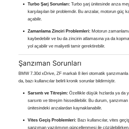
Turbo Şarj Sorunları:
Turbo şarj ünitesinde arıza meyd
karşılaşılan bir problemdir. Bu arızalar, motorun güç
açabilir.
Zamanlama Zinciri Problemleri:
Motorun zamanlama zi
kaybedebilir ve bu da zincirin atlamasına ya da kopm
yol açabilir ve maliyetli tamir gerektirebilir.
Şanzıman Sorunları
BMW 7.30d xDrive, ZF markalı 8 ileri otomatik şanzımanla 
da, bazı kullanıcılar belirli kronik sorunlar bildirmiştir.
Sarsıntı ve Titreşim:
Özellikle düşük hızlarda ya da y
sarsıntı ve titreşim hissedilebilir. Bu durum, şanzım
ünitesindeki arızalardan kaynaklanabilir.
Vites Geçiş Problemleri:
Bazı kullanıcılar, vites geçi
şanzıman yazılımının güncellenmesi ile çözülebilirken,