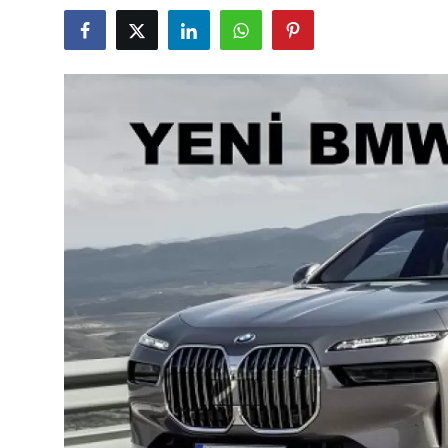
İkinci El & Alım-Satım
Bakım & Arıza Çözümleri
Elektrikli & Hibrit
Kiralama & Filo
Sürüş & Güvenlik
Lastik & Jant
Yağlar & Sıvılar
LPG & Yakıt
Elektrik & Akü
Klima & Konfor