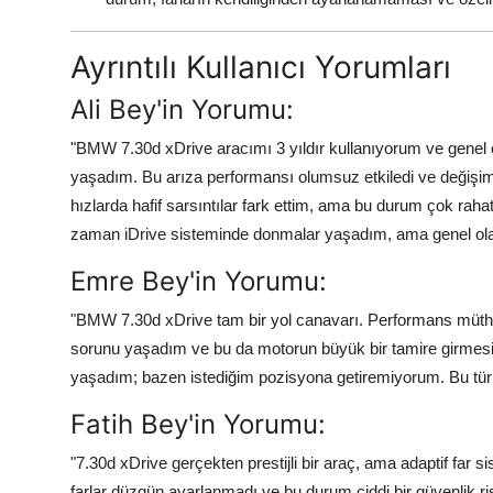
Ayrıntılı Kullanıcı Yorumları
Ali Bey'in Yorumu:
"BMW 7.30d xDrive aracımı 3 yıldır kullanıyorum ve gene
yaşadım. Bu arıza performansı olumsuz etkiledi ve değişim 
hızlarda hafif sarsıntılar fark ettim, ama bu durum çok rah
zaman iDrive sisteminde donmalar yaşadım, ama genel olara
Emre Bey'in Yorumu:
"BMW 7.30d xDrive tam bir yol canavarı. Performans müthiş,
sorunu yaşadım ve bu da motorun büyük bir tamire girmesin
yaşadım; bazen istediğim pozisyona getiremiyorum. Bu tür 
Fatih Bey'in Yorumu:
"7.30d xDrive gerçekten prestijli bir araç, ama adaptif far s
farlar düzgün ayarlanmadı ve bu durum ciddi bir güvenlik ris