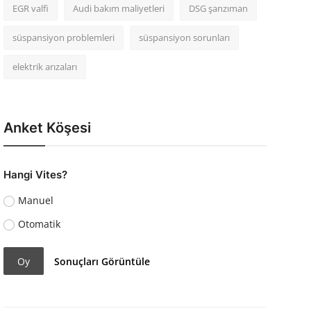
EGR valfi
Audi bakım maliyetleri
DSG şanzıman
süspansiyon problemleri
süspansiyon sorunları
elektrik arızaları
Anket Köşesi
Hangi Vites?
Manuel
Otomatik
Oy
Sonuçları Görüntüle