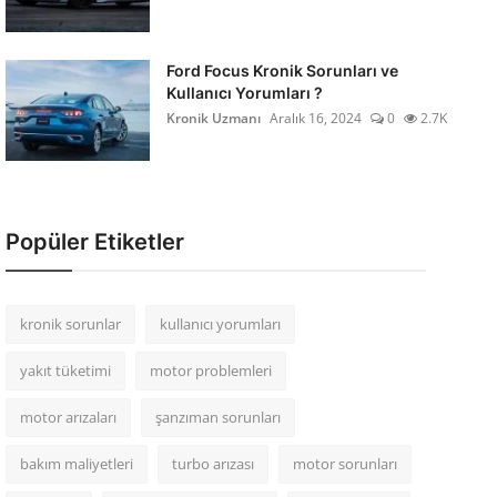
Ford Focus Kronik Sorunları ve
Kullanıcı Yorumları ?
Kronik Uzmanı
Aralık 16, 2024
0
2.7K
Popüler Etiketler
kronik sorunlar
kullanıcı yorumları
yakıt tüketimi
motor problemleri
motor arızaları
şanzıman sorunları
bakım maliyetleri
turbo arızası
motor sorunları