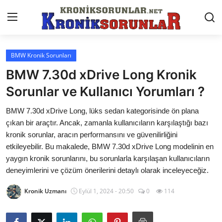
BMW Kronik Sorunları
Anasayfa
BMW 7.30d xDrive Long Kronik
Markalar
Sorunlar ve Kullanıcı Yorumları ?
İletişim
BMW 7.30d xDrive Long, lüks sedan kategorisinde ön plana
çıkan bir araçtır. Ancak, zamanla kullanıcıların karşılaştığı bazı
Trafik & Cezalar
kronik sorunlar, aracın performansını ve güvenilirliğini
etkileyebilir. Bu makalede, BMW 7.30d xDrive Long modelinin en
Sigorta & Kasko
yaygın kronik sorunlarını, bu sorunlarla karşılaşan kullanıcıların
deneyimlerini ve çözüm önerilerini detaylı olarak inceleyeceğiz.
Vergi & ÖTV & MTV
Kronik Uzmanı
Eylül 1, 2024 - 20:50
0
114
Muayene & Ruhsat
Sorgulamalar