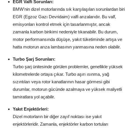
EGR Valfi Sorunları:
Aydınlatma & Görüş
BMW'nin dizel motorlarında sık karşılaşılan sorunlardan biri
EGR (Egzoz Gazı Devridaim) valfi arızalarıdır. Bu valf,
Şanzıman & Aktarma
emisyonları kontrol etmek için tasarlanmıştır, ancak
Dizel Sistemler
zamanla karbon birikimi nedeniyle tıkanabilir. Bu durum,
motor performansında düşüşe, yakıt tüketiminde artışa ve
Multimedya & Elektronik
hatta motorun arıza lambasının yanmasına neden olabilir.
Turbo Şarj Sorunları:
Turbo şarj ünitesinde görülen problemler, genellikle yüksek
kilometrelerde ortaya çıkar. Turbo aşırı ısınma, yağ
sızıntıları veya rotor kanatlarının hasar görmesi gibi
durumlar, motorun gücünde azalmaya ve yüksek maliyetli
tamiratlara yol açabilir.
Yakıt Enjektörleri:
Dizel motorların bir diğer zayıf noktası ise yakıt
enjektörleridir. Zamanla, enjektörler karbon tortuları