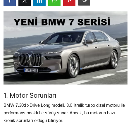
İkinci El & Alım-Satım
Bakım & Arıza Çözümleri
Elektrikli & Hibrit
Kiralama & Filo
Sürüş & Güvenlik
Lastik & Jant
Yağlar & Sıvılar
1. Motor Sorunları
LPG & Yakıt
BMW 7.30d xDrive Long modeli, 3.0 litrelik turbo dizel motoru ile
Elektrik & Akü
performans odaklı bir sürüş sunar. Ancak, bu motorun bazı
kronik sorunları olduğu biliniyor:
Klima & Konfor