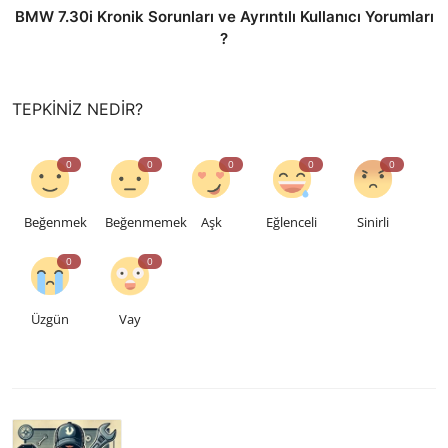
BMW 7.30i Kronik Sorunları ve Ayrıntılı Kullanıcı Yorumları
?
TEPKINIZ NEDIR?
0
0
0
0
0
Beğenmek
Beğenmemek
Aşk
Eğlenceli
Sinirli
0
0
Üzgün
Vay