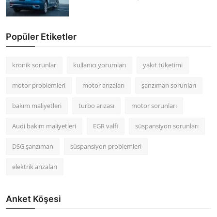
Popüler Etiketler
kronik sorunlar
kullanıcı yorumları
yakıt tüketimi
motor problemleri
motor arızaları
şanzıman sorunları
bakım maliyetleri
turbo arızası
motor sorunları
Audi bakım maliyetleri
EGR valfi
süspansiyon sorunları
DSG şanzıman
süspansiyon problemleri
elektrik arızaları
Anket Köşesi