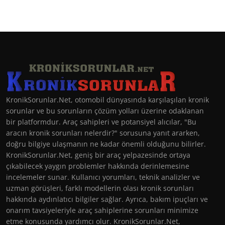
KronikSorunlar.Net, otomobil dünyasında karşılaşılan kronik
sorunlar ve bu sorunların çözüm yolları üzerine odaklanan
bir platformdur. Araç sahipleri ve potansiyel alıcılar, "Bu
aracın kronik sorunları nelerdir?" sorusuna yanıt ararken,
doğru bilgiye ulaşmanın ne kadar önemli olduğunu bilirler.
KronikSorunlar.Net, geniş bir araç yelpazesinde ortaya
çıkabilecek yaygın problemler hakkında derinlemesine
incelemeler sunar. Kullanıcı yorumları, teknik analizler ve
uzman görüşleri, farklı modellerin olası kronik sorunları
hakkında aydınlatıcı bilgiler sağlar. Ayrıca, bakım ipuçları ve
onarım tavsiyeleriyle araç sahiplerine sorunları minimize
etme konusunda yardımcı olur. KronikSorunlar.Net,