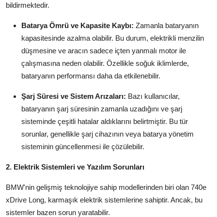
bildirmektedir.
Aydınlatma & Görüş
Batarya Ömrü ve Kapasite Kaybı:
Zamanla bataryanın
Şanzıman & Aktarma
kapasitesinde azalma olabilir. Bu durum, elektrikli menzilin
düşmesine ve aracın sadece içten yanmalı motor ile
Dizel Sistemler
çalışmasına neden olabilir. Özellikle soğuk iklimlerde,
Multimedya & Elektronik
bataryanın performansı daha da etkilenebilir.
Şarj Süresi ve Sistem Arızaları:
Bazı kullanıcılar,
bataryanın şarj süresinin zamanla uzadığını ve şarj
sisteminde çeşitli hatalar aldıklarını belirtmiştir. Bu tür
sorunlar, genellikle şarj cihazının veya batarya yönetim
sisteminin güncellenmesi ile çözülebilir.
2. Elektrik Sistemleri ve Yazılım Sorunları
BMW'nin gelişmiş teknolojiye sahip modellerinden biri olan 740e
xDrive Long, karmaşık elektrik sistemlerine sahiptir. Ancak, bu
sistemler bazen sorun yaratabilir.