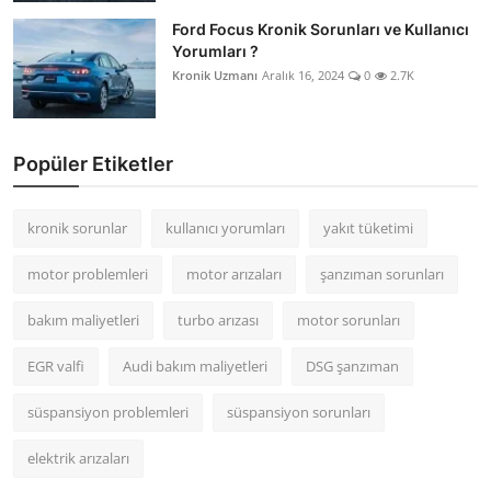
Ford Focus Kronik Sorunları ve Kullanıcı
Yorumları ?
Kronik Uzmanı
Aralık 16, 2024
0
2.7K
Popüler Etiketler
kronik sorunlar
kullanıcı yorumları
yakıt tüketimi
motor problemleri
motor arızaları
şanzıman sorunları
bakım maliyetleri
turbo arızası
motor sorunları
EGR valfi
Audi bakım maliyetleri
DSG şanzıman
süspansiyon problemleri
süspansiyon sorunları
elektrik arızaları