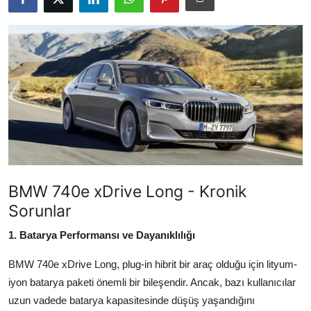
İkinci El & Alım-Satım
Bakım & Arıza Çözümleri
Elektrikli & Hibrit
Kiralama & Filo
Sürüş & Güvenlik
Lastik & Jant
BMW 740e xDrive Long - Kronik
Yağlar & Sıvılar
Sorunlar
LPG & Yakıt
1. Batarya Performansı ve Dayanıklılığı
BMW 740e xDrive Long, plug-in hibrit bir araç olduğu için lityum-
Elektrik & Akü
iyon batarya paketi önemli bir bileşendir. Ancak, bazı kullanıcılar
Klima & Konfor
uzun vadede batarya kapasitesinde düşüş yaşandığını