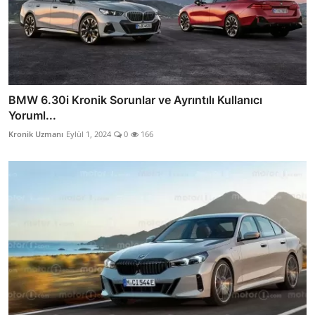
BMW 6.30i Kronik Sorunlar ve Ayrıntılı Kullanıcı
Yoruml...
Kronik Uzmanı
Eylül 1, 2024
0
166