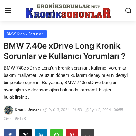
BMW Kronik Sorunları
Anasayfa
BMW 7.40e xDrive Long Kronik
Markalar
Sorunlar ve Kullanıcı Yorumları ?
İletişim
BMW 740e xDrive Long'un kronik sorunları, kullanıcı yorumları,
bakım maliyetleri ve uzun dönem kullanım deneyimlerini detaylı
Trafik & Cezalar
bir şekilde öğrenin. Bu yazıda, BMW 740e xDrive Long'un
avantajları ve dezavantajları hakkında kapsamlı bilgiler
Sigorta & Kasko
bulabilirsiniz.
Vergi & ÖTV & MTV
Kronik Uzmanı
Eylül 3, 2024 - 06:53
Eylül 3, 2024 - 06:55
Muayene & Ruhsat
0
178
Sorgulamalar