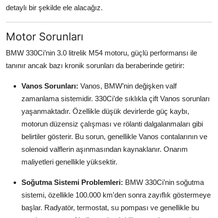
detaylı bir şekilde ele alacağız.
Aydınlatma & Görüş
Şanzıman & Aktarma
Motor Sorunları
BMW 330Ci’nin 3.0 litrelik M54 motoru, güçlü performansı ile
Dizel Sistemler
tanınır ancak bazı kronik sorunları da beraberinde getirir:
Multimedya & Elektronik
Vanos Sorunları:
Vanos, BMW’nin değişken valf
zamanlama sistemidir. 330Ci’de sıklıkla çift Vanos sorunları
yaşanmaktadır. Özellikle düşük devirlerde güç kaybı,
motorun düzensiz çalışması ve rölanti dalgalanmaları gibi
belirtiler gösterir. Bu sorun, genellikle Vanos contalarının ve
solenoid valflerin aşınmasından kaynaklanır. Onarım
maliyetleri genellikle yüksektir.
Soğutma Sistemi Problemleri:
BMW 330Ci’nin soğutma
sistemi, özellikle 100.000 km'den sonra zayıflık göstermeye
başlar. Radyatör, termostat, su pompası ve genellikle bu