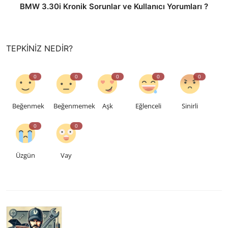
BMW 3.30i Kronik Sorunlar ve Kullanıcı Yorumları ?
TEPKINIZ NEDIR?
0
0
0
0
0
Beğenmek
Beğenmemek
Aşk
Eğlenceli
Sinirli
0
0
Üzgün
Vay