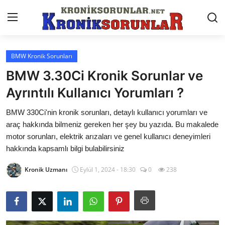
BMW Kronik Sorunları
Anasayfa
BMW 3.30Ci Kronik Sorunlar ve
Markalar
Ayrıntılı Kullanıcı Yorumları ?
İletişim
BMW 330Ci'nin kronik sorunları, detaylı kullanıcı yorumları ve
araç hakkında bilmeniz gereken her şey bu yazıda. Bu makalede
Trafik & Cezalar
motor sorunları, elektrik arızaları ve genel kullanıcı deneyimleri
hakkında kapsamlı bilgi bulabilirsiniz
Sigorta & Kasko
Kronik Uzmanı
Eylül 1, 2024 - 18:30
0
238
Vergi & ÖTV & MTV
Muayene & Ruhsat
Sorgulamalar