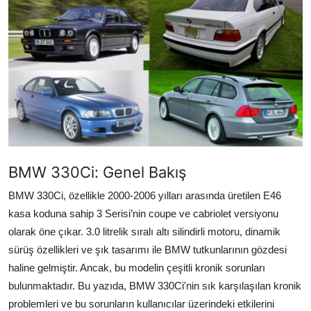
İkinci El & Alım-Satım
Bakım & Arıza Çözümleri
Elektrikli & Hibrit
Kiralama & Filo
Sürüş & Güvenlik
BMW 330Ci: Genel Bakış
Lastik & Jant
BMW 330Ci, özellikle 2000-2006 yılları arasında üretilen E46
Yağlar & Sıvılar
kasa koduna sahip 3 Serisi’nin coupe ve cabriolet versiyonu
olarak öne çıkar. 3.0 litrelik sıralı altı silindirli motoru, dinamik
LPG & Yakıt
sürüş özellikleri ve şık tasarımı ile BMW tutkunlarının gözdesi
Elektrik & Akü
haline gelmiştir. Ancak, bu modelin çeşitli kronik sorunları
bulunmaktadır. Bu yazıda, BMW 330Ci'nin sık karşılaşılan kronik
Klima & Konfor
problemleri ve bu sorunların kullanıcılar üzerindeki etkilerini