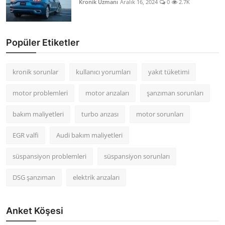
Kronik Uzmanı
Aralık 16, 2024
0
2.7K
Popüler Etiketler
kronik sorunlar
kullanıcı yorumları
yakıt tüketimi
motor problemleri
motor arızaları
şanzıman sorunları
bakım maliyetleri
turbo arızası
motor sorunları
EGR valfi
Audi bakım maliyetleri
süspansiyon problemleri
süspansiyon sorunları
DSG şanzıman
elektrik arızaları
Anket Köşesi