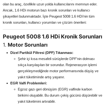
olan bu araç, özellikle uzun yolda kullanıcılarını memnun eder.
Aydınlatma & Görüş
Ancak, 1.6 HDi motorun bazı kronik sorunları ve kullanıcı
Şanzıman & Aktarma
şikayetleri bulunmaktadır. İşte Peugeot 5008 1.6 HDi’nin tüm
kronik sorunları, kullanıcı yorumları ve çözüm önerileri:
Dizel Sistemler
Peugeot 5008 1.6 HDi Kronik Sorunları
Multimedya & Elektronik
1.
Motor Sorunları
Dizel Partikül Filtresi (DPF) Tıkanması:
Şehir içi kısa mesafeli sürüşlerde DPF’nin dolması
sıkça karşılaşılan bir sorundur. Rejenerasyon işlemi
gerçekleşmediğinde motor performansında düşüş ve
yakıt tüketiminde artış yaşanır.
EGR Valfi Problemleri:
Egzoz gazı geri dönüşüm (EGR) valfinde karbon
birikimi oluşabilir. Bu durum çekiş gücünü düşürebilir ve
yakıt tüketimini artırabilir.