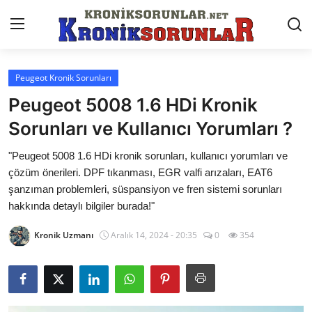
Peugeot Kronik Sorunları
Anasayfa
Peugeot 5008 1.6 HDi Kronik
Markalar
Sorunları ve Kullanıcı Yorumları ?
İletişim
"Peugeot 5008 1.6 HDi kronik sorunları, kullanıcı yorumları ve
çözüm önerileri. DPF tıkanması, EGR valfi arızaları, EAT6
Trafik & Cezalar
şanzıman problemleri, süspansiyon ve fren sistemi sorunları
hakkında detaylı bilgiler burada!"
Sigorta & Kasko
Kronik Uzmanı
Aralık 14, 2024 - 20:35
0
354
Vergi & ÖTV & MTV
Muayene & Ruhsat
Sorgulamalar