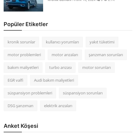
Popüler Etiketler
kronik sorunlar
kullanıcı yorumları
yakıt tüketimi
motor problemleri
motor arızaları
şanzıman sorunları
bakım maliyetleri
turbo arızası
motor sorunları
EGR valfi
Audi bakım maliyetleri
süspansiyon problemleri
süspansiyon sorunları
DSG şanzıman
elektrik arızaları
Anket Köşesi