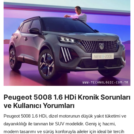
İkinci El & Alım-Satım
Bakım & Arıza Çözümleri
Elektrikli & Hibrit
Kiralama & Filo
Sürüş & Güvenlik
Lastik & Jant
Yağlar & Sıvılar
Peugeot 5008 1.6 HDi Kronik Sorunları
LPG & Yakıt
ve Kullanıcı Yorumları
Elektrik & Akü
Peugeot 5008 1.6 HDi, dizel motorunun düşük yakıt tüketimi ve
dayanıklılığı ile tanınan bir SUV modelidir. Geniş iç hacmi,
Klima & Konfor
modern tasarımı ve sürüş konforuyla aileler için ideal bir tercih