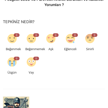
Yorumları ?
TEPKINIZ NEDIR?
0
0
0
0
0
Beğenmek
Beğenmemek
Aşk
Eğlenceli
Sinirli
0
0
Üzgün
Vay