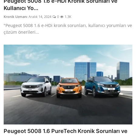
Peugeot 5008 1.6 e-HDi Kronik Sorunları ve
Kullanıcı Yo...
İkinci El & Alım-Satım
Kronik Uzmanı
Aralık 14, 2024
0
1.3K
Bakım & Arıza Çözümleri
"Peugeot 5008 1.6 e-HDi kronik sorunları, kullanıcı yorumları ve
çözüm önerileri...
Elektrikli & Hibrit
Kiralama & Filo
Sürüş & Güvenlik
Lastik & Jant
Yağlar & Sıvılar
LPG & Yakıt
Elektrik & Akü
Klima & Konfor
Peugeot 5008 1.6 PureTech Kronik Sorunları ve