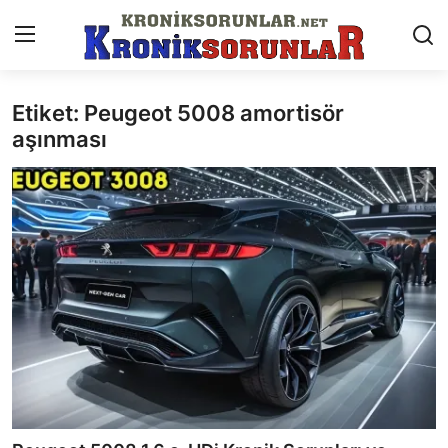
Etiket: Peugeot 5008 amortisör
Anasayfa
aşınması
Markalar
İletişim
Trafik & Cezalar
Sigorta & Kasko
Vergi & ÖTV & MTV
Muayene & Ruhsat
Sorgulamalar