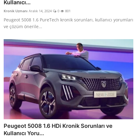
Kullanıcı...
Aydınlatma & Görüş
Kronik Uzmanı
Aralık 14, 2024
0
801
Peugeot 5008 1.6 PureTech kronik sorunları, kullanıcı yorumları
Şanzıman & Aktarma
ve çözüm önerile...
Dizel Sistemler
Multimedya & Elektronik
Peugeot 5008 1.6 HDi Kronik Sorunları ve
Kullanıcı Yoru...