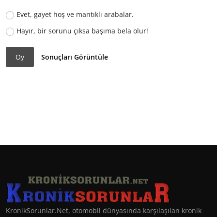
Evet, gayet hoş ve mantıklı arabalar.
Hayır, bir sorunu çıksa başıma bela olur!
Oy
Sonuçları Görüntüle
KronikSorunlar.Net, otomobil dünyasında karşılaşılan kronik