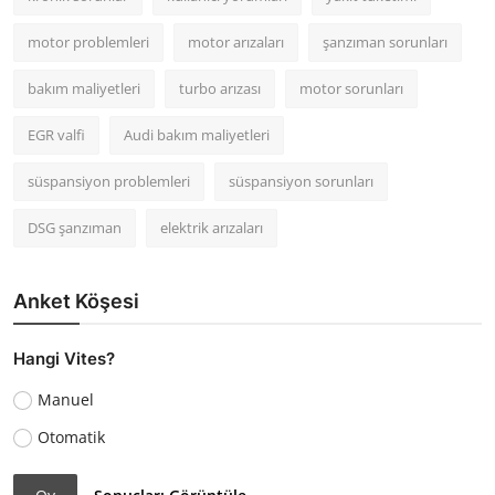
motor problemleri
motor arızaları
şanzıman sorunları
bakım maliyetleri
turbo arızası
motor sorunları
EGR valfi
Audi bakım maliyetleri
süspansiyon problemleri
süspansiyon sorunları
DSG şanzıman
elektrik arızaları
Anket Köşesi
Hangi Vites?
Manuel
Otomatik