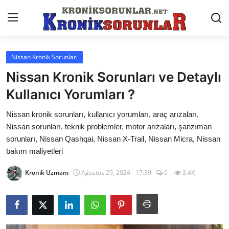
Nissan Kronik Sorunları
Anasayfa
Nissan Kronik Sorunları ve Detaylı
Markalar
Kullanıcı Yorumları ?
İletişim
Nissan kronik sorunları, kullanıcı yorumları, araç arızaları,
Nissan sorunları, teknik problemler, motor arızaları, şanzıman
Trafik & Cezalar
sorunları, Nissan Qashqai, Nissan X-Trail, Nissan Micra, Nissan
bakım maliyetleri
Sigorta & Kasko
Kronik Uzmanı
Ağustos 29, 2024 - 17:39
0
3.4K
Vergi & ÖTV & MTV
Muayene & Ruhsat
Sorgulamalar