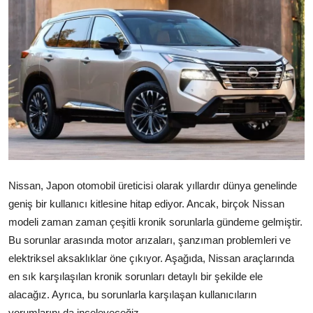
İkinci El & Alım-Satım
Bakım & Arıza Çözümleri
Elektrikli & Hibrit
Kiralama & Filo
Sürüş & Güvenlik
Lastik & Jant
Nissan, Japon otomobil üreticisi olarak yıllardır dünya genelinde
geniş bir kullanıcı kitlesine hitap ediyor. Ancak, birçok Nissan
Yağlar & Sıvılar
modeli zaman zaman çeşitli kronik sorunlarla gündeme gelmiştir.
LPG & Yakıt
Bu sorunlar arasında motor arızaları, şanzıman problemleri ve
elektriksel aksaklıklar öne çıkıyor. Aşağıda, Nissan araçlarında
Elektrik & Akü
en sık karşılaşılan kronik sorunları detaylı bir şekilde ele
alacağız. Ayrıca, bu sorunlarla karşılaşan kullanıcıların
Klima & Konfor
yorumlarını da inceleyeceğiz.