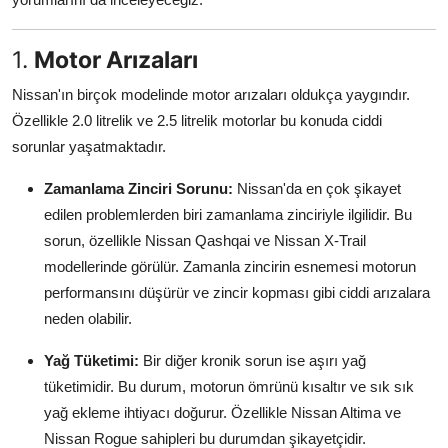
Aydınlatma & Görüş
1.
Motor Arızaları
Şanzıman & Aktarma
Nissan'ın birçok modelinde motor arızaları oldukça yaygındır.
Dizel Sistemler
Özellikle 2.0 litrelik ve 2.5 litrelik motorlar bu konuda ciddi
sorunlar yaşatmaktadır.
Multimedya & Elektronik
Zamanlama Zinciri Sorunu:
Nissan'da en çok şikayet
edilen problemlerden biri zamanlama zinciriyle ilgilidir. Bu
sorun, özellikle Nissan Qashqai ve Nissan X-Trail
modellerinde görülür. Zamanla zincirin esnemesi motorun
performansını düşürür ve zincir kopması gibi ciddi arızalara
neden olabilir.
Yağ Tüketimi:
Bir diğer kronik sorun ise aşırı yağ
tüketimidir. Bu durum, motorun ömrünü kısaltır ve sık sık
yağ ekleme ihtiyacı doğurur. Özellikle Nissan Altima ve
Nissan Rogue sahipleri bu durumdan şikayetçidir.