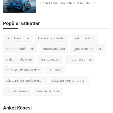
Kronik Uzmanı
Aralık 16, 2024
0
2.7K
Popüler Etiketler
kronik sorunlar
kullanıcı yorumları
yakıt tüketimi
motor problemleri
motor arızaları
şanzıman sorunları
bakım maliyetleri
turbo arızası
motor sorunları
Audi bakım maliyetleri
EGR valfi
süspansiyon problemleri
süspansiyon sorunları
DSG şanzıman
elektrik arızaları
Anket Köşesi