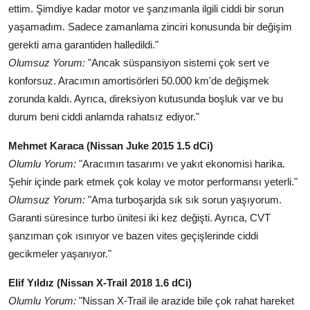
ettim. Şimdiye kadar motor ve şanzımanla ilgili ciddi bir sorun
yaşamadım. Sadece zamanlama zinciri konusunda bir değişim
gerekti ama garantiden halledildi."
Olumsuz Yorum:
"Ancak süspansiyon sistemi çok sert ve
konforsuz. Aracımın amortisörleri 50.000 km'de değişmek
zorunda kaldı. Ayrıca, direksiyon kutusunda boşluk var ve bu
durum beni ciddi anlamda rahatsız ediyor."
Mehmet Karaca (Nissan Juke 2015 1.5 dCi)
Olumlu Yorum:
"Aracımın tasarımı ve yakıt ekonomisi harika.
Şehir içinde park etmek çok kolay ve motor performansı yeterli."
Olumsuz Yorum:
"Ama turboşarjda sık sık sorun yaşıyorum.
Garanti süresince turbo ünitesi iki kez değişti. Ayrıca, CVT
şanzıman çok ısınıyor ve bazen vites geçişlerinde ciddi
gecikmeler yaşanıyor."
Elif Yıldız (Nissan X-Trail 2018 1.6 dCi)
Olumlu Yorum:
"Nissan X-Trail ile arazide bile çok rahat hareket