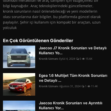
otomobil meraklıları ve araç sahipleri için vazgeçilmez bir
bilgi kaynağıdır. Araç teknolojilerindeki güncellemeler,
kronik sorunların nasıl önlenebileceği ve yeni modellerin
olası sorunlarına dair bilgiler, bu platformda güncel olarak
paylaşılır. Şehir içi kullanım için kompakt bir araçtan, uzun
yolculuk
En Çok Görüntülenen Gönderiler
Jaecoo J7 Kronik Sorunları ve Detaylı
Kullanıcı Yo...
Kronik Uzmanı
Eylül 4, 2024
0
15.6K
Egea 1.6 Multijet Tüm Kronik Sorunları
ve Detaylı ...
Kronik Uzmanı
Ağustos 31, 2024
1
11.4K
Jaecoo Kronik Sorunları ve Ayrıntılı
Kullanıcı Yor...