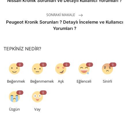
Nissan Kronik Sorunları ve Detaylı Kullanıcı Yorumları ?
SONRAKI MAKALE
Peugeot Kronik Sorunları ? Detaylı İnceleme ve Kullanıcı
Yorumları ?
TEPKINIZ NEDIR?
0
0
0
0
0
Beğenmek
Beğenmemek
Aşk
Eğlenceli
Sinirli
0
0
Üzgün
Vay