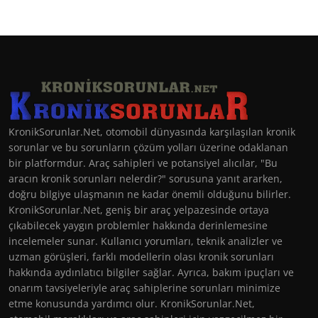
KronikSorunlar.Net, otomobil dünyasında karşılaşılan kronik
sorunlar ve bu sorunların çözüm yolları üzerine odaklanan
bir platformdur. Araç sahipleri ve potansiyel alıcılar, "Bu
aracın kronik sorunları nelerdir?" sorusuna yanıt ararken,
doğru bilgiye ulaşmanın ne kadar önemli olduğunu bilirler.
KronikSorunlar.Net, geniş bir araç yelpazesinde ortaya
çıkabilecek yaygın problemler hakkında derinlemesine
incelemeler sunar. Kullanıcı yorumları, teknik analizler ve
uzman görüşleri, farklı modellerin olası kronik sorunları
hakkında aydınlatıcı bilgiler sağlar. Ayrıca, bakım ipuçları ve
onarım tavsiyeleriyle araç sahiplerine sorunları minimize
etme konusunda yardımcı olur. KronikSorunlar.Net,