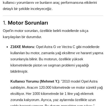
kullanıcı yorumlarını ve bunların araç performansına etkilerini
Aydınlatma & Görüş
detaylı bir şekilde inceleyeceğiz.
Şanzıman & Aktarma
1.
Motor Sorunları
Dizel Sistemler
Opel'in motor sorunları, özellikle belirli modellerde sıkça
Multimedya & Elektronik
karşılaşılan bir durumdur.
Z16XE Motoru
: Opel Astra G ve Vectra C gibi modellerde
kullanılan bu motor, zamanla yağ eksiltme ve hararet yapma
sorunlarıyla bilinir. Bu motorun, özellikle yüksek
kilometrelerde piston ve segman problemi yaşadığı
bildirilmiştir.
Kullanıcı Yorumu (Mehmet Y.)
: "2010 model Opel Astra
sahibiyim. Aracım 120.000 kilometrede ve motor sürekli yağ
eksiltiyor. Her 1000 kilometrede bir 1 litre yağ eklemek
zorunda kalıyorum. Ayrıca, yaz aylarında özellikle uzun
yolda hararet yapıyor. Bu durum gerçekten can sıkıcı."