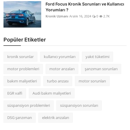
Ford Focus Kronik Sorunları ve Kullanıcı
Yorumları ?
Kronik Uzmanı
Aralık 16, 2024
0
2.7K
Popüler Etiketler
kronik sorunlar
kullanıcı yorumları
yakıt tüketimi
motor problemleri
motor arızaları
şanzıman sorunları
bakım maliyetleri
turbo arızası
motor sorunları
EGR valfi
Audi bakım maliyetleri
süspansiyon problemleri
süspansiyon sorunları
DSG şanzıman
elektrik arızaları