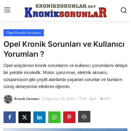
Opel Kronik Sorunları
Anasayfa
Opel Kronik Sorunları ve Kullanıcı
Markalar
Yorumları ?
İletişim
Opel araçlarının kronik sorunlarını ve kullanıcı yorumlarını detaylı
bir şekilde inceledik. Motor, şanzıman, elektrik aksamı,
Trafik & Cezalar
süspansiyon gibi çeşitli alanlarda yaşanan sorunlar ve bunların
sürüş deneyimine etkilerini öğrenin.
Sigorta & Kasko
Kronik Uzmanı
Ağustos 29, 2024 - 17:40
0
645
Vergi & ÖTV & MTV
Muayene & Ruhsat
Sorgulamalar