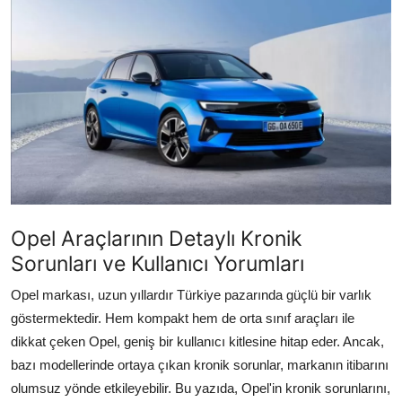
İkinci El & Alım-Satım
Bakım & Arıza Çözümleri
Elektrikli & Hibrit
Kiralama & Filo
Sürüş & Güvenlik
Lastik & Jant
Opel Araçlarının Detaylı Kronik
Sorunları ve Kullanıcı Yorumları
Yağlar & Sıvılar
Opel markası, uzun yıllardır Türkiye pazarında güçlü bir varlık
LPG & Yakıt
göstermektedir. Hem kompakt hem de orta sınıf araçları ile
dikkat çeken Opel, geniş bir kullanıcı kitlesine hitap eder. Ancak,
Elektrik & Akü
bazı modellerinde ortaya çıkan kronik sorunlar, markanın itibarını
Klima & Konfor
olumsuz yönde etkileyebilir. Bu yazıda, Opel'in kronik sorunlarını,