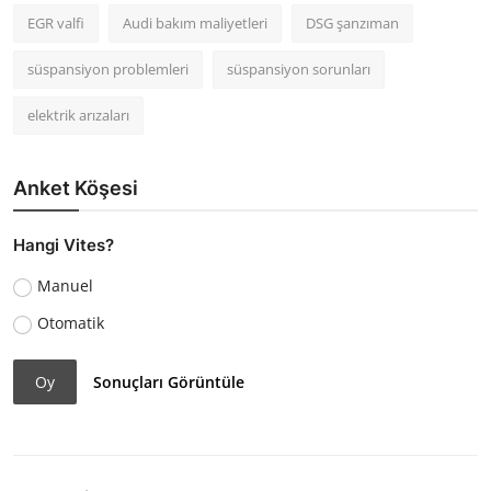
EGR valfi
Audi bakım maliyetleri
DSG şanzıman
süspansiyon problemleri
süspansiyon sorunları
elektrik arızaları
Anket Köşesi
Hangi Vites?
Manuel
Otomatik
Oy
Sonuçları Görüntüle