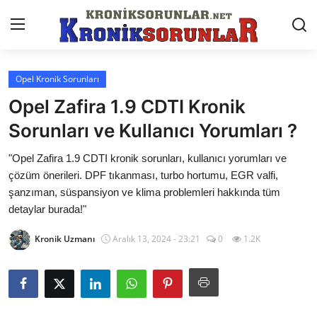
Opel Kronik Sorunları
Anasayfa
Opel Zafira 1.9 CDTI Kronik
Markalar
Sorunları ve Kullanıcı Yorumları ?
İletişim
"Opel Zafira 1.9 CDTI kronik sorunları, kullanıcı yorumları ve
çözüm önerileri. DPF tıkanması, turbo hortumu, EGR valfi,
Trafik & Cezalar
şanzıman, süspansiyon ve klima problemleri hakkında tüm
detaylar burada!"
Sigorta & Kasko
Kronik Uzmanı
Aralık 13, 2024 - 23:21
0
1.2K
Vergi & ÖTV & MTV
Muayene & Ruhsat
Sorgulamalar