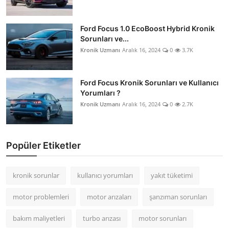
Ford Focus 1.0 EcoBoost Hybrid Kronik
Sorunları ve...
Kronik Uzmanı
Aralık 16, 2024
0
3.7K
Ford Focus Kronik Sorunları ve Kullanıcı
Yorumları ?
Kronik Uzmanı
Aralık 16, 2024
0
2.7K
Popüler Etiketler
kronik sorunlar
kullanıcı yorumları
yakıt tüketimi
motor problemleri
motor arızaları
şanzıman sorunları
bakım maliyetleri
turbo arızası
motor sorunları