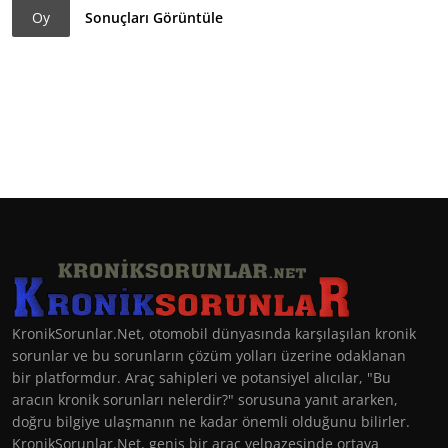
Oy
Sonuçları Görüntüle
KronikSorunlar.Net, otomobil dünyasında karşılaşılan kronik
sorunlar ve bu sorunların çözüm yolları üzerine odaklanan
bir platformdur. Araç sahipleri ve potansiyel alıcılar, "Bu
aracın kronik sorunları nelerdir?" sorusuna yanıt ararken,
doğru bilgiye ulaşmanın ne kadar önemli olduğunu bilirler.
KronikSorunlar.Net, geniş bir araç yelpazesinde ortaya