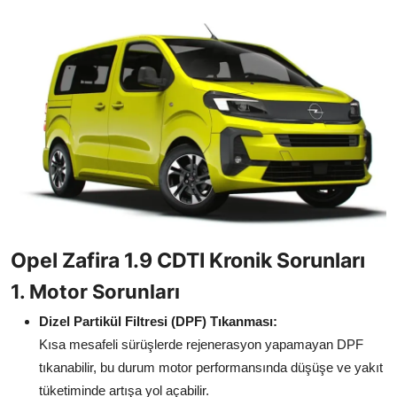
İkinci El & Alım-Satım
Bakım & Arıza Çözümleri
Elektrikli & Hibrit
Kiralama & Filo
Sürüş & Güvenlik
Lastik & Jant
Opel Zafira 1.9 CDTI Kronik Sorunları
Yağlar & Sıvılar
1. Motor Sorunları
LPG & Yakıt
Dizel Partikül Filtresi (DPF) Tıkanması:
Elektrik & Akü
Kısa mesafeli sürüşlerde rejenerasyon yapamayan DPF
tıkanabilir, bu durum motor performansında düşüşe ve yakıt
Klima & Konfor
tüketiminde artışa yol açabilir.