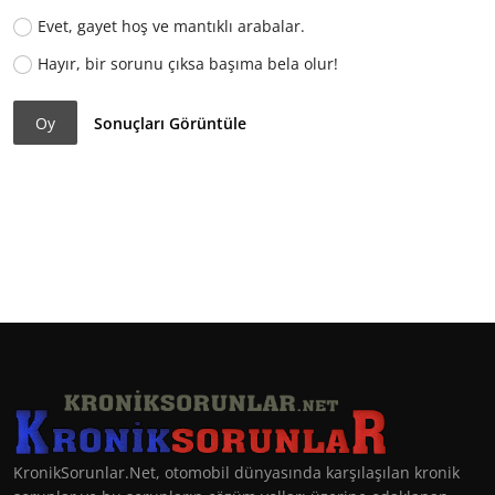
Evet, gayet hoş ve mantıklı arabalar.
Hayır, bir sorunu çıksa başıma bela olur!
Oy
Sonuçları Görüntüle
KronikSorunlar.Net, otomobil dünyasında karşılaşılan kronik