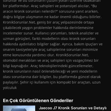
sorunlar ve bu sorunların çözüm yolları üzerine odaklanan
bir platformdur. Araç sahipleri ve potansiyel alıcılar, "Bu
aracın kronik sorunları nelerdir?" sorusuna yanıt ararken,
doğru bilgiye ulaşmanın ne kadar önemli olduğunu bilirler.
KronikSorunlar.Net, geniş bir araç yelpazesinde ortaya
çıkabilecek yaygın problemler hakkında derinlemesine
incelemeler sunar. Kullanıcı yorumları, teknik analizler ve
uzman görüşleri, farklı modellerin olası kronik sorunları
hakkında aydınlatıcı bilgiler sağlar. Ayrıca, bakım ipuçları ve
onarım tavsiyeleriyle araç sahiplerine sorunları minimize
etme konusunda yardımcı olur. KronikSorunlar.Net,
otomobil meraklıları ve araç sahipleri için vazgeçilmez bir
bilgi kaynağıdır. Araç teknolojilerindeki güncellemeler,
kronik sorunların nasıl önlenebileceği ve yeni modellerin
olası sorunlarına dair bilgiler, bu platformda güncel olarak
paylaşılır. Şehir içi kullanım için kompakt bir araçtan, uzun
yolculuk
En Çok Görüntülenen Gönderiler
Jaecoo J7 Kronik Sorunları ve Detaylı