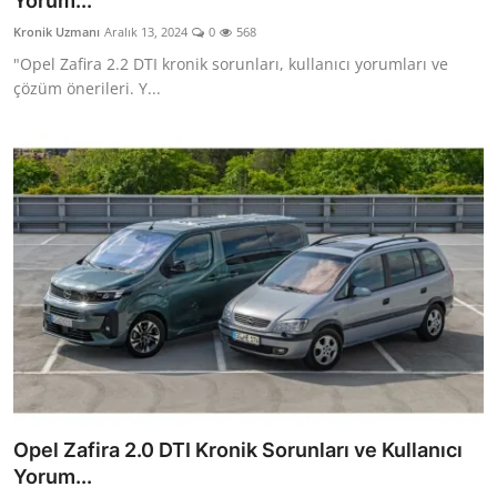
Yorum...
İkinci El & Alım-Satım
Kronik Uzmanı
Aralık 13, 2024
0
568
"Opel Zafira 2.2 DTI kronik sorunları, kullanıcı yorumları ve
Bakım & Arıza Çözümleri
çözüm önerileri. Y...
Elektrikli & Hibrit
Kiralama & Filo
Sürüş & Güvenlik
Lastik & Jant
Yağlar & Sıvılar
LPG & Yakıt
Elektrik & Akü
Opel Zafira 2.0 DTI Kronik Sorunları ve Kullanıcı
Klima & Konfor
Yorum...