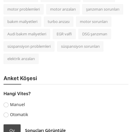
motor problemleri
motor arızaları
şanzıman sorunları
bakım maliyetleri
turbo arızası
motor sorunları
Audi bakım maliyetleri
EGR valfi
DSG şanzıman
süspansiyon problemleri
süspansiyon sorunları
elektrik arızaları
Anket Köşesi
Hangi Vites?
Manuel
Otomatik
Oy
Sonuçları Görüntüle