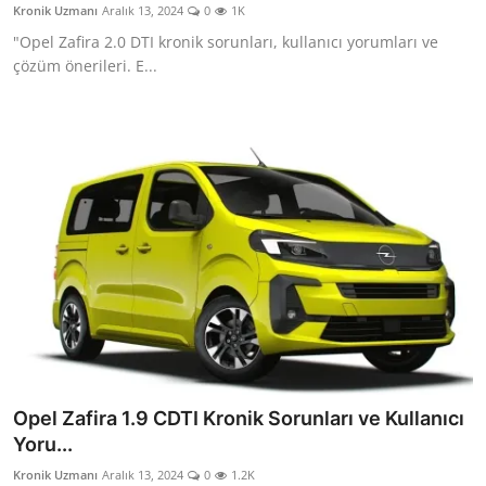
Kronik Uzmanı
Aralık 13, 2024
0
1K
Aydınlatma & Görüş
"Opel Zafira 2.0 DTI kronik sorunları, kullanıcı yorumları ve
çözüm önerileri. E...
Şanzıman & Aktarma
Dizel Sistemler
Multimedya & Elektronik
Opel Zafira 1.9 CDTI Kronik Sorunları ve Kullanıcı
Yoru...
Kronik Uzmanı
Aralık 13, 2024
0
1.2K