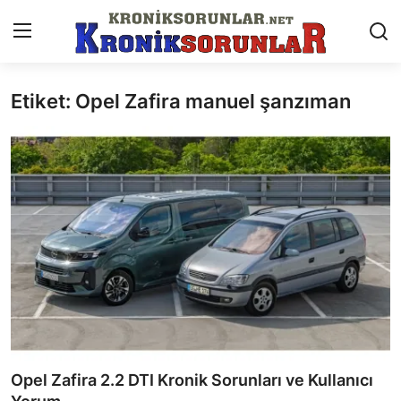
Etiket: Opel Zafira manuel şanzıman
Anasayfa
Markalar
İletişim
Trafik & Cezalar
Sigorta & Kasko
Vergi & ÖTV & MTV
Muayene & Ruhsat
Opel Zafira 2.2 DTI Kronik Sorunları ve Kullanıcı
Sorgulamalar