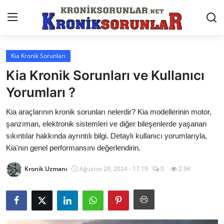
Kia Kronik Sorunları
Anasayfa
Kia Kronik Sorunları ve Kullanıcı
Markalar
Yorumları ?
İletişim
Kia araçlarının kronik sorunları nelerdir? Kia modellerinin motor,
şanzıman, elektronik sistemleri ve diğer bileşenlerde yaşanan
Trafik & Cezalar
sıkıntılar hakkında ayrıntılı bilgi. Detaylı kullanıcı yorumlarıyla,
Kia'nın genel performansını değerlendirin.
Sigorta & Kasko
Kronik Uzmanı
Ağustos 29, 2024 - 17:19
0
2.9K
Vergi & ÖTV & MTV
Muayene & Ruhsat
Sorgulamalar