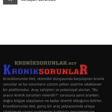
KronikSorunlar.Net, otomobil dünyasında karşılaşılan kronik
sorunlar ve bu sorunların çözüm yolları üzerine odaklanan
bir platformdur. Araç sahipleri ve potansiyel alıcılar, "Bu
aracın kronik sorunları nelerdir?" sorusuna yanıt ararken,
doğru bilgiye ulaşmanın ne kadar önemli olduğunu bilirler.
KronikSorunlar.Net, geniş bir araç yelpazesinde ortaya
çıkabilecek yaygın problemler hakkında derinlemesine