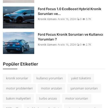
Ford Focus 1.0 EcoBoost Hybrid Kronik
Sorunları ve...
Kronik Uzmanı
Aralık 16, 2024
0
3.7K
Ford Focus Kronik Sorunları ve Kullanıcı
Yorumları ?
Kronik Uzmanı
Aralık 16, 2024
0
2.7K
Popüler Etiketler
kronik sorunlar
kullanıcı yorumları
yakıt tüketimi
motor problemleri
motor arızaları
şanzıman sorunları
bakım maliyetleri
turbo arızası
motor sorunları