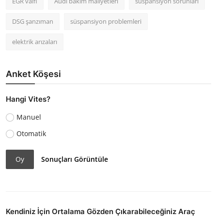
EGR valfi
Audi bakım maliyetleri
süspansiyon sorunları
DSG şanzıman
süspansiyon problemleri
elektrik arızaları
Anket Köşesi
Hangi Vites?
Manuel
Otomatik
Oy
Sonuçları Görüntüle
Kendiniz İçin Ortalama Gözden Çıkarabileceğiniz Araç