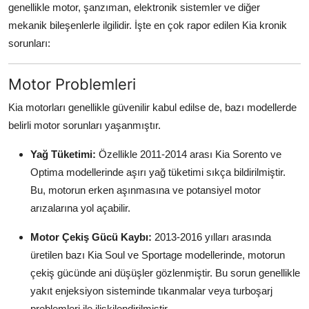
genellikle motor, şanzıman, elektronik sistemler ve diğer
Aydınlatma & Görüş
mekanik bileşenlerle ilgilidir. İşte en çok rapor edilen Kia kronik
sorunları:
Şanzıman & Aktarma
Dizel Sistemler
Motor Problemleri
Multimedya & Elektronik
Kia motorları genellikle güvenilir kabul edilse de, bazı modellerde
belirli motor sorunları yaşanmıştır.
Yağ Tüketimi:
Özellikle 2011-2014 arası Kia Sorento ve
Optima modellerinde aşırı yağ tüketimi sıkça bildirilmiştir.
Bu, motorun erken aşınmasına ve potansiyel motor
arızalarına yol açabilir.
Motor Çekiş Gücü Kaybı:
2013-2016 yılları arasında
üretilen bazı Kia Soul ve Sportage modellerinde, motorun
çekiş gücünde ani düşüşler gözlenmiştir. Bu sorun genellikle
yakıt enjeksiyon sisteminde tıkanmalar veya turboşarj
problemleri ile ilişkilendirilmiştir.