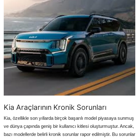
İkinci El & Alım-Satım
Bakım & Arıza Çözümleri
Elektrikli & Hibrit
Kiralama & Filo
Sürüş & Güvenlik
Lastik & Jant
Yağlar & Sıvılar
LPG & Yakıt
Kia Araçlarının Kronik Sorunları
Kia, özellikle son yıllarda birçok başarılı model piyasaya sunmuş
Elektrik & Akü
ve dünya çapında geniş bir kullanıcı kitlesi oluşturmuştur. Ancak,
Klima & Konfor
bazı modellerde belirli kronik sorunlar rapor edilmiştir. Bu sorunlar