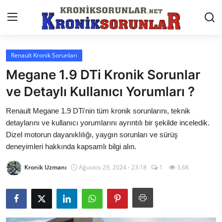
Renault Kronik Sorunları
Anasayfa
Megane 1.9 DTi Kronik Sorunlar
Markalar
ve Detaylı Kullanıcı Yorumları ?
İletişim
Renault Megane 1.9 DTi'nin tüm kronik sorunlarını, teknik
detaylarını ve kullanıcı yorumlarını ayrıntılı bir şekilde inceledik.
Trafik & Cezalar
Dizel motorun dayanıklılığı, yaygın sorunları ve sürüş
deneyimleri hakkında kapsamlı bilgi alın.
Sigorta & Kasko
Kronik Uzmanı
Ağustos 29, 2024 - 23:18
1
3.6K
Vergi & ÖTV & MTV
Muayene & Ruhsat
Sorgulamalar