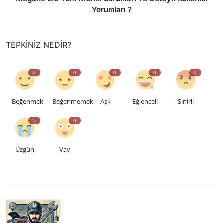
Yorumları ?
TEPKINIZ NEDIR?
2
0
0
0
0
Beğenmek
Beğenmemek
Aşk
Eğlenceli
Sinirli
0
0
Üzgün
Vay