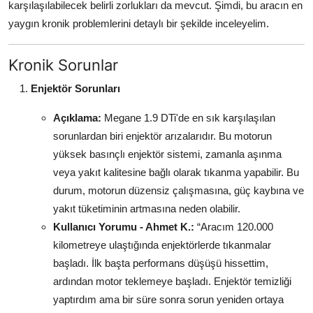
karşılaşılabilecek belirli zorlukları da mevcut. Şimdi, bu aracın en
Aydınlatma & Görüş
yaygın kronik problemlerini detaylı bir şekilde inceleyelim.
Şanzıman & Aktarma
Kronik Sorunlar
Dizel Sistemler
Enjektör Sorunları
Multimedya & Elektronik
Açıklama:
Megane 1.9 DTi'de en sık karşılaşılan
sorunlardan biri enjektör arızalarıdır. Bu motorun
yüksek basınçlı enjektör sistemi, zamanla aşınma
veya yakıt kalitesine bağlı olarak tıkanma yapabilir. Bu
durum, motorun düzensiz çalışmasına, güç kaybına ve
yakıt tüketiminin artmasına neden olabilir.
Kullanıcı Yorumu - Ahmet K.:
“Aracım 120.000
kilometreye ulaştığında enjektörlerde tıkanmalar
başladı. İlk başta performans düşüşü hissettim,
ardından motor teklemeye başladı. Enjektör temizliği
yaptırdım ama bir süre sonra sorun yeniden ortaya