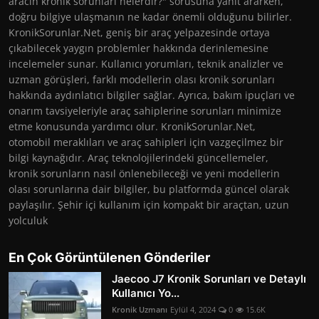
aracın kronik sorunları nelerdir?" sorusuna yanıt ararken,
doğru bilgiye ulaşmanın ne kadar önemli olduğunu bilirler.
KronikSorunlar.Net, geniş bir araç yelpazesinde ortaya
çıkabilecek yaygın problemler hakkında derinlemesine
incelemeler sunar. Kullanıcı yorumları, teknik analizler ve
uzman görüşleri, farklı modellerin olası kronik sorunları
hakkında aydınlatıcı bilgiler sağlar. Ayrıca, bakım ipuçları ve
onarım tavsiyeleriyle araç sahiplerine sorunları minimize
etme konusunda yardımcı olur. KronikSorunlar.Net,
otomobil meraklıları ve araç sahipleri için vazgeçilmez bir
bilgi kaynağıdır. Araç teknolojilerindeki güncellemeler,
kronik sorunların nasıl önlenebileceği ve yeni modellerin
olası sorunlarına dair bilgiler, bu platformda güncel olarak
paylaşılır. Şehir içi kullanım için kompakt bir araçtan, uzun
yolculuk
En Çok Görüntülenen Gönderiler
Jaecoo J7 Kronik Sorunları ve Detaylı
Kullanıcı Yo...
Kronik Uzmanı
Eylül 4, 2024
0
15.6K