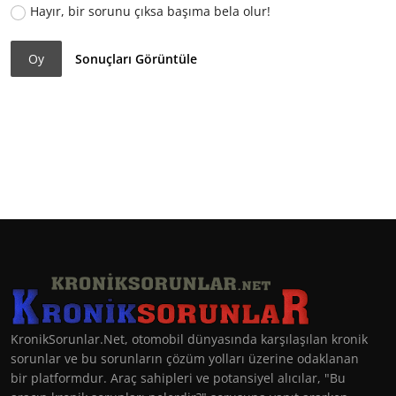
Hayır, bir sorunu çıksa başıma bela olur!
Oy
Sonuçları Görüntüle
KronikSorunlar.Net, otomobil dünyasında karşılaşılan kronik
sorunlar ve bu sorunların çözüm yolları üzerine odaklanan
bir platformdur. Araç sahipleri ve potansiyel alıcılar, "Bu