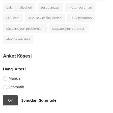
bakım maliyetleri
turbo arızası
motor sorunları
EGR valfi
Audi bakım maliyetleri
DSG şanzıman
süspansiyon problemleri
süspansiyon sorunları
elektrik arızaları
Anket Köşesi
Hangi Vites?
Manuel
Otomatik
Oy
Sonuçları Görüntüle