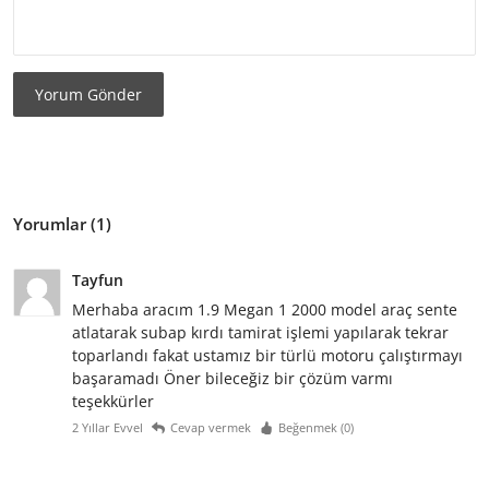
Yorum Gönder
Yorumlar (1)
Tayfun
Merhaba aracım 1.9 Megan 1 2000 model araç sente
atlatarak subap kırdı tamirat işlemi yapılarak tekrar
toparlandı fakat ustamız bir türlü motoru çalıştırmayı
başaramadı Öner bileceğiz bir çözüm varmı
teşekkürler
2 Yıllar Evvel
Cevap vermek
Beğenmek (
0
)