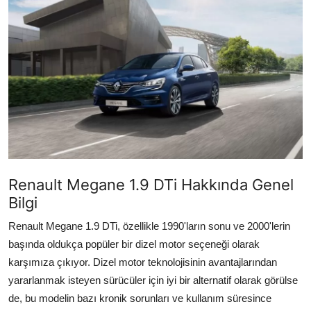
İkinci El & Alım-Satım
Bakım & Arıza Çözümleri
Elektrikli & Hibrit
Kiralama & Filo
Sürüş & Güvenlik
Lastik & Jant
Renault Megane 1.9 DTi Hakkında Genel
Bilgi
Yağlar & Sıvılar
Renault Megane 1.9 DTi, özellikle 1990'ların sonu ve 2000'lerin
LPG & Yakıt
başında oldukça popüler bir dizel motor seçeneği olarak
karşımıza çıkıyor. Dizel motor teknolojisinin avantajlarından
Elektrik & Akü
yararlanmak isteyen sürücüler için iyi bir alternatif olarak görülse
Klima & Konfor
de, bu modelin bazı kronik sorunları ve kullanım süresince