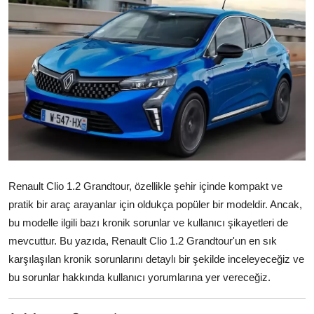
İkinci El & Alım-Satım
Bakım & Arıza Çözümleri
Elektrikli & Hibrit
Kiralama & Filo
Sürüş & Güvenlik
Lastik & Jant
Renault Clio 1.2 Grandtour, özellikle şehir içinde kompakt ve
pratik bir araç arayanlar için oldukça popüler bir modeldir. Ancak,
Yağlar & Sıvılar
bu modelle ilgili bazı kronik sorunlar ve kullanıcı şikayetleri de
LPG & Yakıt
mevcuttur. Bu yazıda, Renault Clio 1.2 Grandtour'un en sık
karşılaşılan kronik sorunlarını detaylı bir şekilde inceleyeceğiz ve
Elektrik & Akü
bu sorunlar hakkında kullanıcı yorumlarına yer vereceğiz.
Klima & Konfor