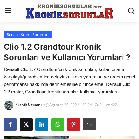
Renault Kronik Sorunları
Anasayfa
Clio 1.2 Grandtour Kronik
Markalar
Sorunları ve Kullanıcı Yorumları ?
İletişim
Renault Clio 1.2 Grandtour’un kronik sorunları, kullanıcıların
karşılaştığı problemler, detaylı kullanıcı yorumları ve aracın genel
Trafik & Cezalar
performansı hakkında derinlemesine bir inceleme. Renault Clio,
1.2 motor, Grandtour, kronik sorunlar, kullanıcı yorumları.
Sigorta & Kasko
Kronik Uzmanı
Ağustos 29, 2024 - 22:24
0
422
Vergi & ÖTV & MTV
Muayene & Ruhsat
Sorgulamalar