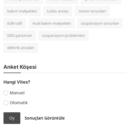
bakım maliyetleri
turbo arızası
motor sorunları
EGR valfi
Audi bakım maliyetleri
süspansiyon sorunları
DSG şanzıman
süspansiyon problemleri
elektrik arızaları
Anket Köşesi
Hangi Vites?
Manuel
Otomatik
Oy
Sonuçları Görüntüle