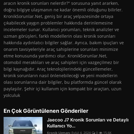
aracın kronik sorunları nelerdir?" sorusuna yanıt ararken,
doğru bilgiye ulaşmanın ne kadar önemli olduğunu bilirler.
KronikSorunlar.Net, geniş bir araç yelpazesinde ortaya
çıkabilecek yaygın problemler hakkında derinlemesine
incelemeler sunar. Kullanıcı yorumları, teknik analizler ve
uzman görüşleri, farklı modellerin olası kronik sorunları
hakkında aydınlatıcı bilgiler sağlar. Ayrıca, bakım ipuçları ve
onarım tavsiyeleriyle araç sahiplerine sorunları minimize
etme konusunda yardımcı olur. KronikSorunlar.Net,
otomobil meraklıları ve araç sahipleri için vazgeçilmez bir
bilgi kaynağıdır. Araç teknolojilerindeki güncellemeler,
kronik sorunların nasıl önlenebileceği ve yeni modellerin
olası sorunlarına dair bilgiler, bu platformda güncel olarak
paylaşılır. Şehir içi kullanım için kompakt bir araçtan, uzun
yolculuk
En Çok Görüntülenen Gönderiler
Jaecoo J7 Kronik Sorunları ve Detaylı
Kullanıcı Yo...
Kronik Uzmanı
Eylül 4, 2024
0
15.6K