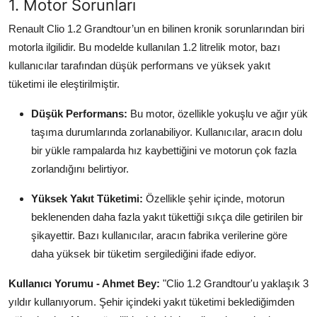
1. Motor Sorunları
Aydınlatma & Görüş
Renault Clio 1.2 Grandtour’un en bilinen kronik sorunlarından biri
Şanzıman & Aktarma
motorla ilgilidir. Bu modelde kullanılan 1.2 litrelik motor, bazı
kullanıcılar tarafından düşük performans ve yüksek yakıt
Dizel Sistemler
tüketimi ile eleştirilmiştir.
Multimedya & Elektronik
Düşük Performans:
Bu motor, özellikle yokuşlu ve ağır yük
taşıma durumlarında zorlanabiliyor. Kullanıcılar, aracın dolu
bir yükle rampalarda hız kaybettiğini ve motorun çok fazla
zorlandığını belirtiyor.
Yüksek Yakıt Tüketimi:
Özellikle şehir içinde, motorun
beklenenden daha fazla yakıt tükettiği sıkça dile getirilen bir
şikayettir. Bazı kullanıcılar, aracın fabrika verilerine göre
daha yüksek bir tüketim sergilediğini ifade ediyor.
Kullanıcı Yorumu - Ahmet Bey:
"Clio 1.2 Grandtour'u yaklaşık 3
yıldır kullanıyorum. Şehir içindeki yakıt tüketimi beklediğimden