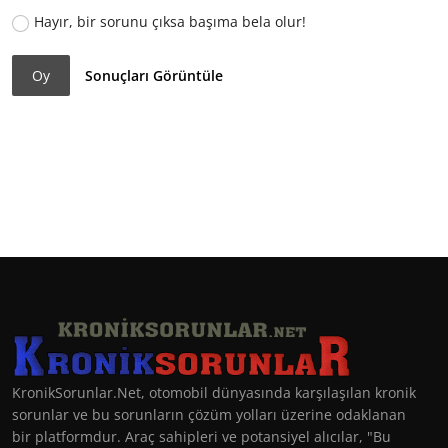
Hayır, bir sorunu çıksa başıma bela olur!
Oy
Sonuçları Görüntüle
KronikSorunlar.Net, otomobil dünyasında karşılaşılan kronik
sorunlar ve bu sorunların çözüm yolları üzerine odaklanan
bir platformdur. Araç sahipleri ve potansiyel alıcılar, "Bu