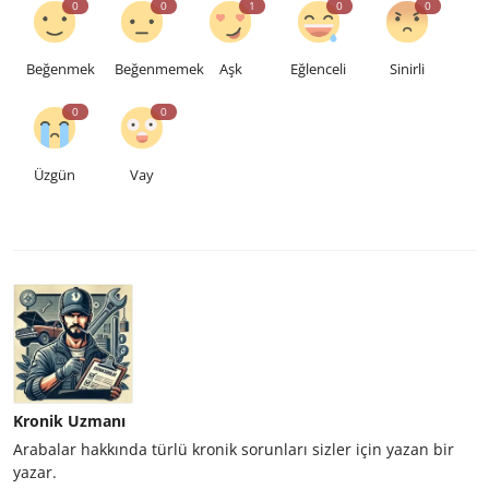
0
0
1
0
0
Beğenmek
Beğenmemek
Aşk
Eğlenceli
Sinirli
0
0
Üzgün
Vay
Kronik Uzmanı
Arabalar hakkında türlü kronik sorunları sizler için yazan bir
yazar.