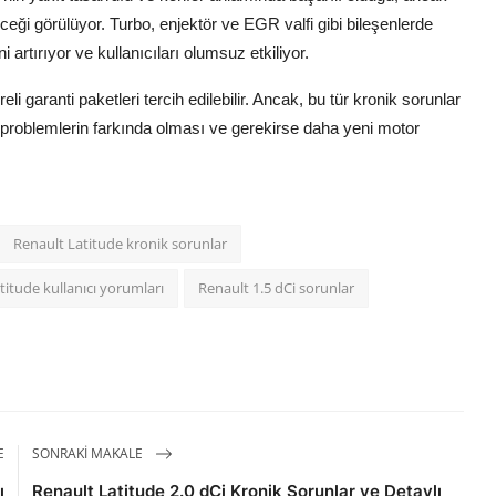
ği görülüyor. Turbo, enjektör ve EGR valfi gibi bileşenlerde
artırıyor ve kullanıcıları olumsuz etkiliyor.
 garanti paketleri tercih edilebilir. Ancak, bu tür kronik sorunlar
 problemlerin farkında olması ve gerekirse daha yeni motor
Renault Latitude kronik sorunlar
titude kullanıcı yorumları
Renault 1.5 dCi sorunlar
E
SONRAKI MAKALE
ı
Renault Latitude 2.0 dCi Kronik Sorunlar ve Detaylı