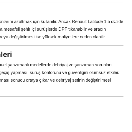
nlarını azaltmak için kullanılır. Ancak Renault Latitude 1.5 dCi'de
sa mesafeli şehir içi sürüşlerde DPF tıkanabilir ve aracın
veya değiştirilmesi ise yüksek maliyetlere neden olabilir.
leri
manuel şanzımanlı modellerde debriyaj ve şanzıman sorunları
 geçiş yapması, sürüş konforunu ve güvenliğini olumsuz etkiler.
ılması sonucu ortaya çıkar ve debriyaj setinin değiştirilmesi