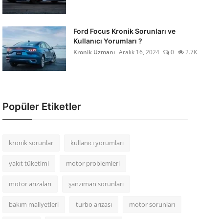
Ford Focus Kronik Sorunları ve
Kullanıcı Yorumları ?
Kronik Uzmanı
Aralık 16, 2024
0
2.7K
Popüler Etiketler
kronik sorunlar
kullanıcı yorumları
yakıt tüketimi
motor problemleri
motor arızaları
şanzıman sorunları
bakım maliyetleri
turbo arızası
motor sorunları