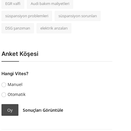
EGR valfi
Audi bakım maliyetleri
süspansiyon problemleri
süspansiyon sorunları
DSG şanzıman
elektrik arızaları
Anket Köşesi
Hangi Vites?
Manuel
Otomatik
Oy
Sonuçları Görüntüle