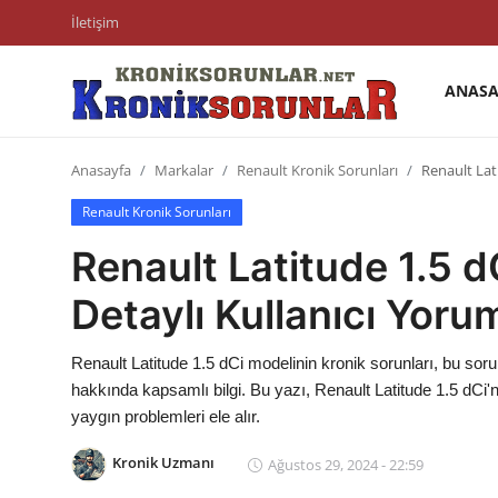
İletişim
ANASA
Anasayfa
Anasayfa
Markalar
Renault Kronik Sorunları
Renault Lat
Markalar
Renault Kronik Sorunları
İletişim
Renault Latitude 1.5 d
Trafik & Cezalar
Detaylı Kullanıcı Yorum
Sigorta & Kasko
Renault Latitude 1.5 dCi modelinin kronik sorunları, bu sorun
Vergi & ÖTV & MTV
hakkında kapsamlı bilgi. Bu yazı, Renault Latitude 1.5 dCi'ni
yaygın problemleri ele alır.
Muayene & Ruhsat
Kronik Uzmanı
Ağustos 29, 2024 - 22:59
Sorgulamalar