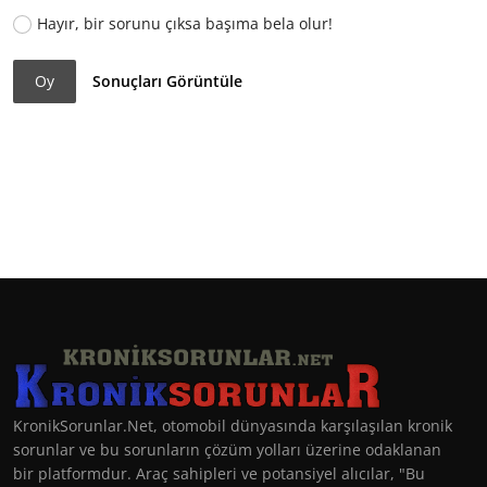
Hayır, bir sorunu çıksa başıma bela olur!
Oy
Sonuçları Görüntüle
KronikSorunlar.Net, otomobil dünyasında karşılaşılan kronik
sorunlar ve bu sorunların çözüm yolları üzerine odaklanan
bir platformdur. Araç sahipleri ve potansiyel alıcılar, "Bu