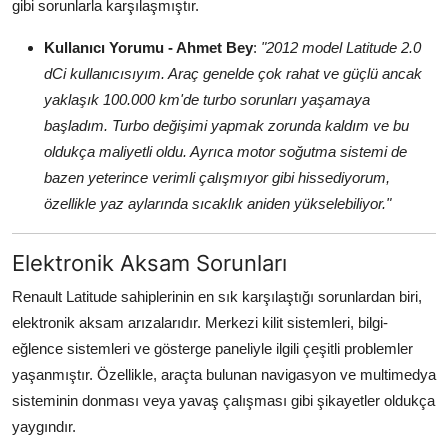
gibi sorunlarla karşılaşmıştır.
Aydınlatma & Görüş
Kullanıcı Yorumu - Ahmet Bey
:
"2012 model Latitude 2.0
Şanzıman & Aktarma
dCi kullanıcısıyım. Araç genelde çok rahat ve güçlü ancak
yaklaşık 100.000 km'de turbo sorunları yaşamaya
Dizel Sistemler
başladım. Turbo değişimi yapmak zorunda kaldım ve bu
oldukça maliyetli oldu. Ayrıca motor soğutma sistemi de
Multimedya & Elektronik
bazen yeterince verimli çalışmıyor gibi hissediyorum,
özellikle yaz aylarında sıcaklık aniden yükselebiliyor."
Elektronik Aksam Sorunları
Renault Latitude sahiplerinin en sık karşılaştığı sorunlardan biri,
elektronik aksam arızalarıdır. Merkezi kilit sistemleri, bilgi-
eğlence sistemleri ve gösterge paneliyle ilgili çeşitli problemler
yaşanmıştır. Özellikle, araçta bulunan navigasyon ve multimedya
sisteminin donması veya yavaş çalışması gibi şikayetler oldukça
yaygındır.