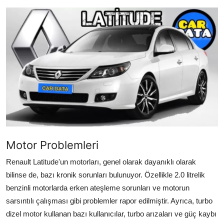
İkinci El & Alım-Satım
Bakım & Arıza Çözümleri
Elektrikli & Hibrit
Kiralama & Filo
Sürüş & Güvenlik
Lastik & Jant
Motor Problemleri
Yağlar & Sıvılar
Renault Latitude'un motorları, genel olarak dayanıklı olarak
LPG & Yakıt
bilinse de, bazı kronik sorunları bulunuyor. Özellikle 2.0 litrelik
benzinli motorlarda erken ateşleme sorunları ve motorun
Elektrik & Akü
sarsıntılı çalışması gibi problemler rapor edilmiştir. Ayrıca, turbo
Klima & Konfor
dizel motor kullanan bazı kullanıcılar, turbo arızaları ve güç kaybı