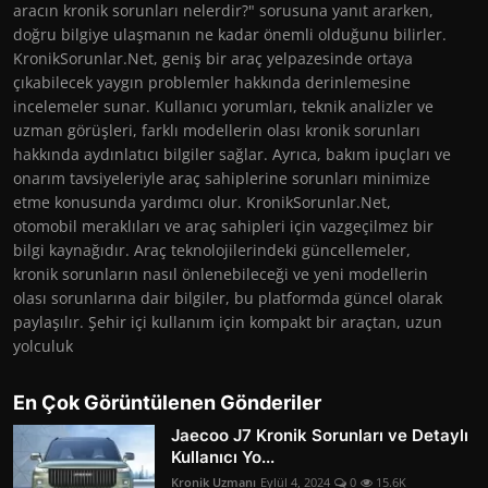
aracın kronik sorunları nelerdir?" sorusuna yanıt ararken,
doğru bilgiye ulaşmanın ne kadar önemli olduğunu bilirler.
KronikSorunlar.Net, geniş bir araç yelpazesinde ortaya
çıkabilecek yaygın problemler hakkında derinlemesine
incelemeler sunar. Kullanıcı yorumları, teknik analizler ve
uzman görüşleri, farklı modellerin olası kronik sorunları
hakkında aydınlatıcı bilgiler sağlar. Ayrıca, bakım ipuçları ve
onarım tavsiyeleriyle araç sahiplerine sorunları minimize
etme konusunda yardımcı olur. KronikSorunlar.Net,
otomobil meraklıları ve araç sahipleri için vazgeçilmez bir
bilgi kaynağıdır. Araç teknolojilerindeki güncellemeler,
kronik sorunların nasıl önlenebileceği ve yeni modellerin
olası sorunlarına dair bilgiler, bu platformda güncel olarak
paylaşılır. Şehir içi kullanım için kompakt bir araçtan, uzun
yolculuk
En Çok Görüntülenen Gönderiler
Jaecoo J7 Kronik Sorunları ve Detaylı
Kullanıcı Yo...
Kronik Uzmanı
Eylül 4, 2024
0
15.6K