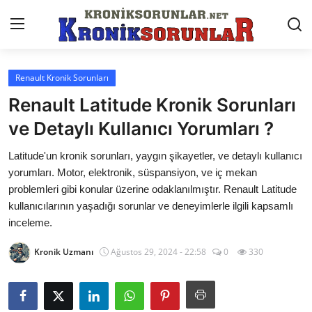
Renault Kronik Sorunları
Anasayfa
Renault Latitude Kronik Sorunları
Markalar
ve Detaylı Kullanıcı Yorumları ?
İletişim
Latitude'un kronik sorunları, yaygın şikayetler, ve detaylı kullanıcı
yorumları. Motor, elektronik, süspansiyon, ve iç mekan
Trafik & Cezalar
problemleri gibi konular üzerine odaklanılmıştır. Renault Latitude
kullanıcılarının yaşadığı sorunlar ve deneyimlerle ilgili kapsamlı
Sigorta & Kasko
inceleme.
Vergi & ÖTV & MTV
Kronik Uzmanı
Ağustos 29, 2024 - 22:58
0
330
Muayene & Ruhsat
Sorgulamalar