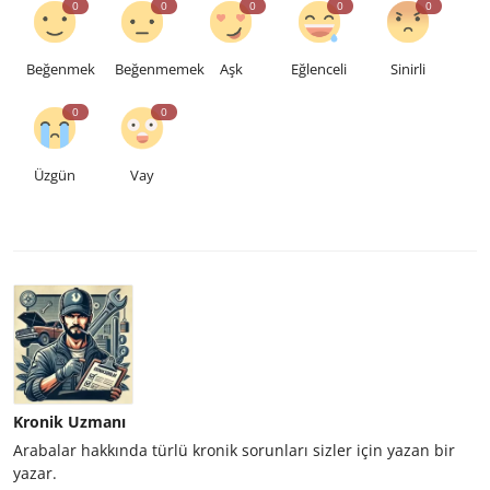
0
0
0
0
0
Beğenmek
Beğenmemek
Aşk
Eğlenceli
Sinirli
0
0
Üzgün
Vay
Kronik Uzmanı
Arabalar hakkında türlü kronik sorunları sizler için yazan bir
yazar.