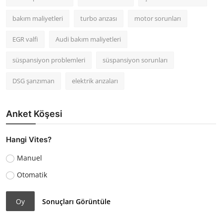
bakım maliyetleri
turbo arızası
motor sorunları
EGR valfi
Audi bakım maliyetleri
süspansiyon problemleri
süspansiyon sorunları
DSG şanzıman
elektrik arızaları
Anket Köşesi
Hangi Vites?
Manuel
Otomatik
Oy
Sonuçları Görüntüle