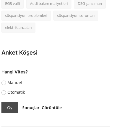
EGR valfi
Audi bakım maliyetleri
DSG şanzıman
süspansiyon problemleri
süspansiyon sorunları
elektrik arızaları
Anket Köşesi
Hangi Vites?
Manuel
Otomatik
Oy
Sonuçları Görüntüle