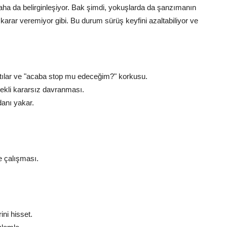
m daha da belirginleşiyor. Bak şimdi, yokuşlarda da şanzımanın
e karar veremiyor gibi. Bu durum sürüş keyfini azaltabiliyor ve
ntılar ve "acaba stop mu edeceğim?" korkusu.
ekli kararsız davranması.
anı yakar.
e çalışması.
ini hisset.