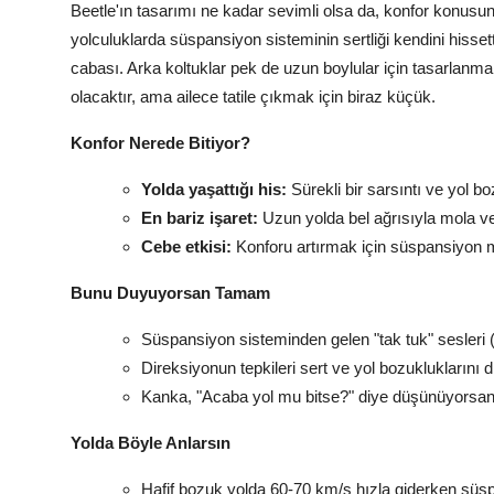
Beetle'ın tasarımı ne kadar sevimli olsa da, konfor konusund
yolculuklarda süspansiyon sisteminin sertliği kendini hisse
cabası. Arka koltuklar pek de uzun boylular için tasarlanmam
olacaktır, ama ailece tatile çıkmak için biraz küçük.
Konfor Nerede Bitiyor?
Yolda yaşattığı his:
Sürekli bir sarsıntı ve yol bo
En bariz işaret:
Uzun yolda bel ağrısıyla mola ve
Cebe etkisi:
Konforu artırmak için süspansiyon m
Bunu Duyuyorsan Tamam
Süspansiyon sisteminden gelen "tak tuk" sesleri (
Direksiyonun tepkileri sert ve yol bozukluklarını di
Kanka, "Acaba yol mu bitse?" diye düşünüyorsan
Yolda Böyle Anlarsın
Hafif bozuk yolda 60-70 km/s hızla giderken süsp