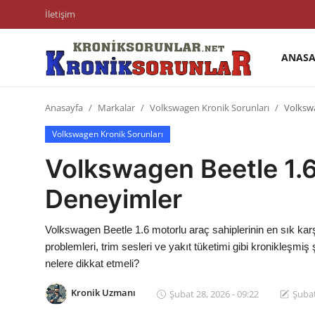
İletişim
ANASA
Anasayfa
Anasayfa
Markalar
Volkswagen Kronik Sorunları
Volkswa
Markalar
Volkswagen Kronik Sorunları
İletişim
Volkswagen Beetle 1.6 
Trafik & Cezalar
Deneyimler
Sigorta & Kasko
Volkswagen Beetle 1.6 motorlu araç sahiplerinin en sık karş
Vergi & ÖTV & MTV
problemleri, trim sesleri ve yakıt tüketimi gibi kronikleşmiş
nelere dikkat etmeli?
Muayene & Ruhsat
Kronik Uzmanı
Şubat 28, 2026 - 09:22
Şubat
Sorgulamalar