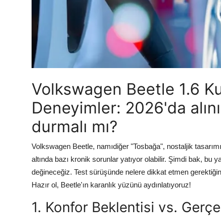
Aydınlatma & Görüş
Şanzıman & Aktarma
Dizel Sistemler
Multimedya & Elektronik
Volkswagen Beetle 1.6 Kul
Deneyimler: 2026'da alını
durmalı mı?
Volkswagen Beetle, namıdiğer "Tosbağa", nostaljik tasarımı
altında bazı kronik sorunlar yatıyor olabilir. Şimdi bak, bu 
değineceğiz. Test sürüşünde nelere dikkat etmen gerektiğin
Hazır ol, Beetle'ın karanlık yüzünü aydınlatıyoruz!
1. Konfor Beklentisi vs. Gerçe