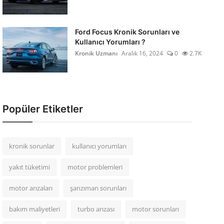
Ford Focus Kronik Sorunları ve
Kullanıcı Yorumları ?
Kronik Uzmanı
Aralık 16, 2024
0
2.7K
Popüler Etiketler
kronik sorunlar
kullanıcı yorumları
yakıt tüketimi
motor problemleri
motor arızaları
şanzıman sorunları
bakım maliyetleri
turbo arızası
motor sorunları