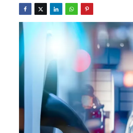
İkinci El & Alım-Satım
Bakım & Arıza Çözümleri
Elektrikli & Hibrit
Kiralama & Filo
Sürüş & Güvenlik
Lastik & Jant
Yağlar & Sıvılar
LPG & Yakıt
Elektrik & Akü
Klima & Konfor