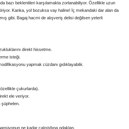
a bazı beklentileri karşılamakta zorlanabiliyor. Özellikle uzun
ttiriyor. Kanka, yol bozuksa vay haline! İç mekandaki dar alan da
ış gibi. Bagaj hacmi de alışveriş delisi değilsen yeterli
zukluklarını direkt hissetme.
rme isteği.
odifikasyonu yapmak cüzdanı gıdıklayabilir.
özellikle çukurlarda).
rekt ele veriyor.
 şüphelen.
ansiyonun ne kadar çalıştığına odaklan.