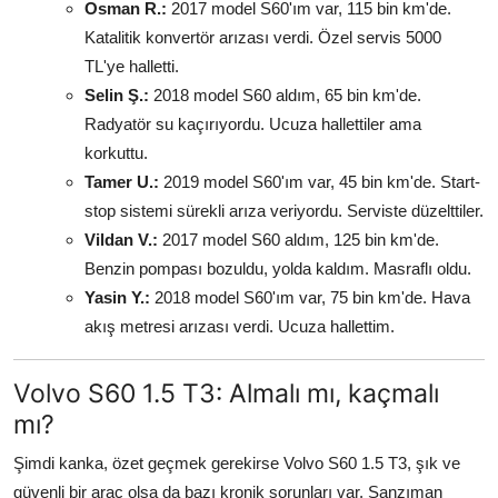
Osman R.:
2017 model S60'ım var, 115 bin km'de.
Katalitik konvertör arızası verdi. Özel servis 5000
TL'ye halletti.
Selin Ş.:
2018 model S60 aldım, 65 bin km'de.
Radyatör su kaçırıyordu. Ucuza hallettiler ama
korkuttu.
Tamer U.:
2019 model S60'ım var, 45 bin km'de. Start-
stop sistemi sürekli arıza veriyordu. Serviste düzelttiler.
Vildan V.:
2017 model S60 aldım, 125 bin km'de.
Benzin pompası bozuldu, yolda kaldım. Masraflı oldu.
Yasin Y.:
2018 model S60'ım var, 75 bin km'de. Hava
akış metresi arızası verdi. Ucuza hallettim.
Volvo S60 1.5 T3: Almalı mı, kaçmalı
mı?
Şimdi kanka, özet geçmek gerekirse Volvo S60 1.5 T3, şık ve
güvenli bir araç olsa da bazı kronik sorunları var. Şanzıman