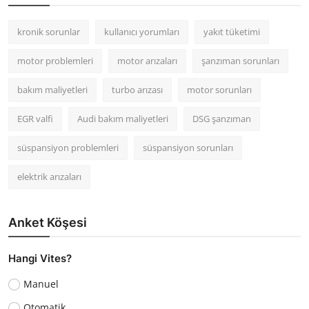
kronik sorunlar
kullanıcı yorumları
yakıt tüketimi
motor problemleri
motor arızaları
şanzıman sorunları
bakım maliyetleri
turbo arızası
motor sorunları
EGR valfi
Audi bakım maliyetleri
DSG şanzıman
süspansiyon problemleri
süspansiyon sorunları
elektrik arızaları
Anket Köşesi
Hangi Vites?
Manuel
Otomatik