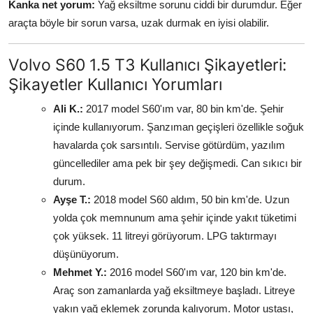
Kanka net yorum:
Yağ eksiltme sorunu ciddi bir durumdur. Eğer
araçta böyle bir sorun varsa, uzak durmak en iyisi olabilir.
Volvo S60 1.5 T3 Kullanıcı Şikayetleri:
Şikayetler Kullanıcı Yorumları
Ali K.:
2017 model S60'ım var, 80 bin km'de. Şehir
içinde kullanıyorum. Şanzıman geçişleri özellikle soğuk
havalarda çok sarsıntılı. Servise götürdüm, yazılım
güncellediler ama pek bir şey değişmedi. Can sıkıcı bir
durum.
Ayşe T.:
2018 model S60 aldım, 50 bin km'de. Uzun
yolda çok memnunum ama şehir içinde yakıt tüketimi
çok yüksek. 11 litreyi görüyorum. LPG taktırmayı
düşünüyorum.
Mehmet Y.:
2016 model S60'ım var, 120 bin km'de.
Araç son zamanlarda yağ eksiltmeye başladı. Litreye
yakın yağ eklemek zorunda kalıyorum. Motor ustası,