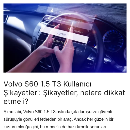
İkinci El & Alım-Satım
Bakım & Arıza Çözümleri
Elektrikli & Hibrit
Kiralama & Filo
Sürüş & Güvenlik
Lastik & Jant
Volvo S60 1.5 T3 Kullanıcı
Yağlar & Sıvılar
Şikayetleri: Şikayetler, nelere dikkat
LPG & Yakıt
etmeli?
Elektrik & Akü
Şimdi abi, Volvo S60 1.5 T3 aslında şık duruşu ve güvenli
sürüşüyle gönülleri fetheden bir araç. Ancak her güzelin bir
Klima & Konfor
kusuru olduğu gibi, bu modelin de bazı kronik sorunları