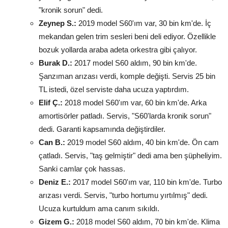
"kronik sorun" dedi.
Zeynep S.:
2019 model S60'ım var, 30 bin km'de. İç
mekandan gelen trim sesleri beni deli ediyor. Özellikle
bozuk yollarda araba adeta orkestra gibi çalıyor.
Burak D.:
2017 model S60 aldım, 90 bin km'de.
Şanzıman arızası verdi, komple değişti. Servis 25 bin
TL istedi, özel serviste daha ucuza yaptırdım.
Elif Ç.:
2018 model S60'ım var, 60 bin km'de. Arka
amortisörler patladı. Servis, "S60'larda kronik sorun"
dedi. Garanti kapsamında değiştirdiler.
Can B.:
2019 model S60 aldım, 40 bin km'de. Ön cam
çatladı. Servis, "taş gelmiştir" dedi ama ben şüpheliyim.
Sanki camlar çok hassas.
Deniz E.:
2017 model S60'ım var, 110 bin km'de. Turbo
arızası verdi. Servis, "turbo hortumu yırtılmış" dedi.
Ucuza kurtuldum ama canım sıkıldı.
Gizem G.:
2018 model S60 aldım, 70 bin km'de. Klima