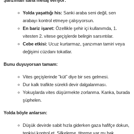
Şanzıman sana mesaj veriyor:
Yolda yaşattığı his:
Sanki araba seni değil, sen
arabayı kontrol etmeye çalışıyorsun.
En bariz işaret:
Özellikle şehir içi kullanımda, 1.
vitesten 2. vitese geçişlerde belirgin sarsıntılar.
Cebe etkisi:
Ucuz kurtarmaz, şanzıman tamiri veya
değişimi cüzdanı tokatlar.
Bunu duyuyorsan tamam:
Vites geçişlerinde "küt" diye bir ses gelmesi.
Dur kalk trafikte sürekli devir dalgalanması.
Yokuşlarda vites düşürmekte zorlanma. Kanka, burada
şüphelen.
Yolda böyle anlarsın:
Düşük devirde sabit hızla giderken gaza hafifçe dokun,
tepkiyi kontrol et. Silkeleme, titreme var mı bak.