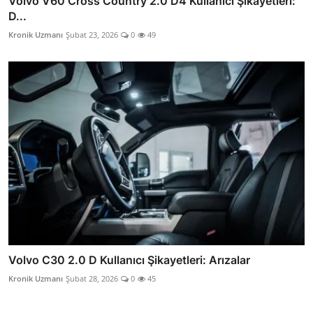
Volvo V60 Cross Country 2.0 D4 Kullanıcı Şikayetleri:
D...
Kronik Uzmanı
Şubat 23, 2026
0
49
Volvo C30 2.0 D Kullanıcı Şikayetleri: Arızalar
Kronik Uzmanı
Şubat 28, 2026
0
45