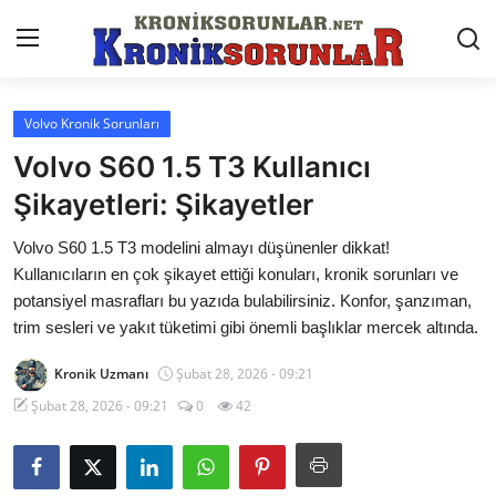
Volvo Kronik Sorunları
Anasayfa
Volvo S60 1.5 T3 Kullanıcı
Markalar
Şikayetleri: Şikayetler
İletişim
Volvo S60 1.5 T3 modelini almayı düşünenler dikkat!
Kullanıcıların en çok şikayet ettiği konuları, kronik sorunları ve
Trafik & Cezalar
potansiyel masrafları bu yazıda bulabilirsiniz. Konfor, şanzıman,
trim sesleri ve yakıt tüketimi gibi önemli başlıklar mercek altında.
Sigorta & Kasko
Kronik Uzmanı
Şubat 28, 2026 - 09:21
Vergi & ÖTV & MTV
Şubat 28, 2026 - 09:21
0
42
Muayene & Ruhsat
Sorgulamalar