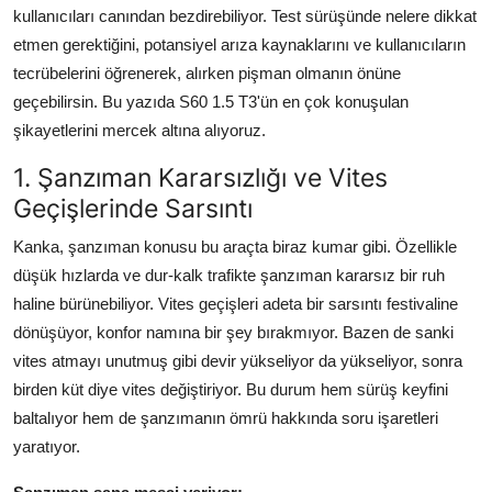
kullanıcıları canından bezdirebiliyor. Test sürüşünde nelere dikkat
Aydınlatma & Görüş
etmen gerektiğini, potansiyel arıza kaynaklarını ve kullanıcıların
Şanzıman & Aktarma
tecrübelerini öğrenerek, alırken pişman olmanın önüne
geçebilirsin. Bu yazıda S60 1.5 T3'ün en çok konuşulan
Dizel Sistemler
şikayetlerini mercek altına alıyoruz.
Multimedya & Elektronik
1. Şanzıman Kararsızlığı ve Vites
Geçişlerinde Sarsıntı
Kanka, şanzıman konusu bu araçta biraz kumar gibi. Özellikle
düşük hızlarda ve dur-kalk trafikte şanzıman kararsız bir ruh
haline bürünebiliyor. Vites geçişleri adeta bir sarsıntı festivaline
dönüşüyor, konfor namına bir şey bırakmıyor. Bazen de sanki
vites atmayı unutmuş gibi devir yükseliyor da yükseliyor, sonra
birden küt diye vites değiştiriyor. Bu durum hem sürüş keyfini
baltalıyor hem de şanzımanın ömrü hakkında soru işaretleri
yaratıyor.