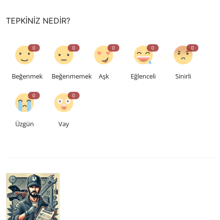
TEPKINIZ NEDIR?
0
0
0
0
0
Beğenmek
Beğenmemek
Aşk
Eğlenceli
Sinirli
0
0
Üzgün
Vay