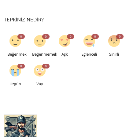
TEPKINIZ NEDIR?
0
0
0
0
0
Beğenmek
Beğenmemek
Aşk
Eğlenceli
Sinirli
0
0
Üzgün
Vay