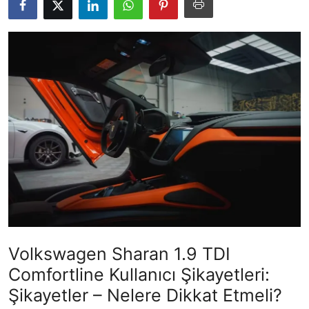
İkinci El & Alım-Satım
Bakım & Arıza Çözümleri
Elektrikli & Hibrit
Kiralama & Filo
Sürüş & Güvenlik
Lastik & Jant
Yağlar & Sıvılar
LPG & Yakıt
Volkswagen Sharan 1.9 TDI
Elektrik & Akü
Comfortline Kullanıcı Şikayetleri:
Şikayetler – Nelere Dikkat Etmeli?
Klima & Konfor