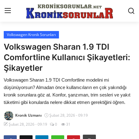
Volkswagen Kronik Sorunları
Anasayfa
Volkswagen Sharan 1.9 TDI
Markalar
Comfortline Kullanıcı Şikayetleri:
Şikayetler
İletişim
Volkswagen Sharan 1.9 TDI Comfortline modelini mi
Trafik & Cezalar
düşünüyorsun? Almadan önce kullanıcıların en çok yakındığı
Sigorta & Kasko
kronik sorunlara göz at. Konfor, şanzıman, trim sesleri ve yakıt
tüketimi gibi konularda nelere dikkat etmen gerektiğini öğren.
Vergi & ÖTV & MTV
Kronik Uzmanı
Şubat 28, 2026 - 09:19
Muayene & Ruhsat
Şubat 28, 2026 - 09:19
0
31
Sorgulamalar