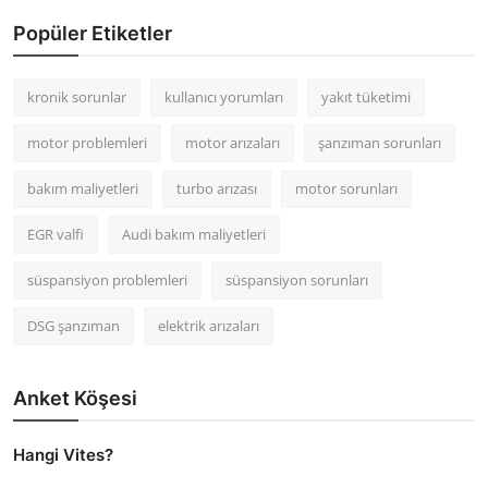
Popüler Etiketler
kronik sorunlar
kullanıcı yorumları
yakıt tüketimi
motor problemleri
motor arızaları
şanzıman sorunları
bakım maliyetleri
turbo arızası
motor sorunları
EGR valfi
Audi bakım maliyetleri
süspansiyon problemleri
süspansiyon sorunları
DSG şanzıman
elektrik arızaları
Anket Köşesi
Hangi Vites?