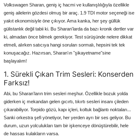
Volkswagen Sharan, geniş iç hacmi ve kullanışlılığıyla özellikle
Aydınlatma & Görüş
geniş ailelerin gözdesi olmuş bir araç. 1.9 TDI motor seçeneği ise
Şanzıman & Aktarma
yakıt ekonomisiyle öne çıkıyor. Ama kanka, her şey güllük
gülistanlık değil tabii ki. Bu Sharan'larda da bazı kronik dertler var
Dizel Sistemler
ki, almadan önce bilmek gerekiyor. Test sürüşünde nelere dikkat
etmeli, alırken satıcıya hangi soruları sormalı, hepsini tek tek
Multimedya & Elektronik
konuşacağız. Hazırsan, Sharan'ın "şikayetname"sine
başlayalım!
1. Sürekli Çıkan Trim Sesleri: Konserden
Farksız!
Abi, bu Sharan'ların trim sesleri meşhur. Özellikle bozuk yolda
giderken iç mekandan gelen gıcırtı, tıkırtı sesleri insanı çileden
çıkarabiliyor. Torpido gözü, kapı içleri, koltuk bağlantı noktaları...
Sanki orkestra şefi yönetiyor, her yerden ayrı bir ses geliyor. Bu
durum, uzun yolculukları tam bir işkenceye dönüştürebilir, hele
de hassas kulakların varsa.