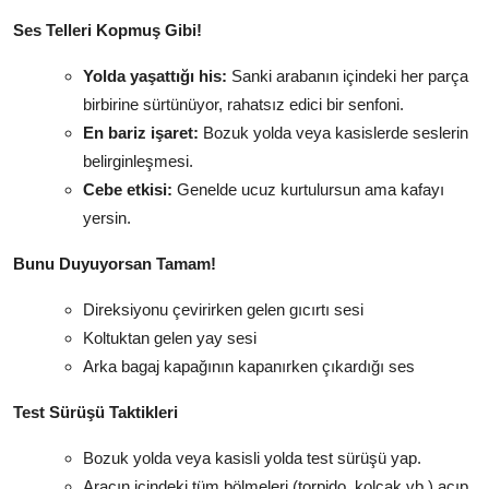
Ses Telleri Kopmuş Gibi!
Yolda yaşattığı his:
Sanki arabanın içindeki her parça
birbirine sürtünüyor, rahatsız edici bir senfoni.
En bariz işaret:
Bozuk yolda veya kasislerde seslerin
belirginleşmesi.
Cebe etkisi:
Genelde ucuz kurtulursun ama kafayı
yersin.
Bunu Duyuyorsan Tamam!
Direksiyonu çevirirken gelen gıcırtı sesi
Koltuktan gelen yay sesi
Arka bagaj kapağının kapanırken çıkardığı ses
Test Sürüşü Taktikleri
Bozuk yolda veya kasisli yolda test sürüşü yap.
Aracın içindeki tüm bölmeleri (torpido, kolçak vb.) açıp