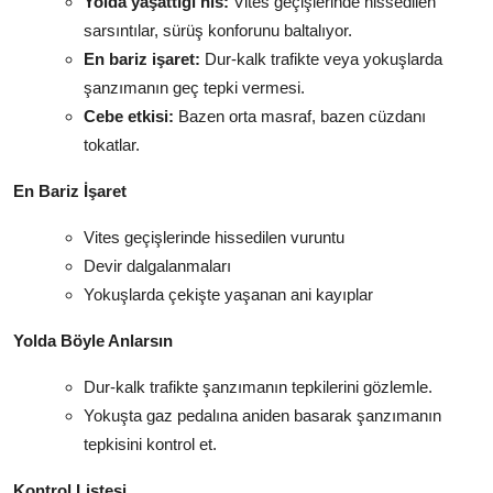
Yolda yaşattığı his:
Vites geçişlerinde hissedilen
sarsıntılar, sürüş konforunu baltalıyor.
En bariz işaret:
Dur-kalk trafikte veya yokuşlarda
şanzımanın geç tepki vermesi.
Cebe etkisi:
Bazen orta masraf, bazen cüzdanı
tokatlar.
En Bariz İşaret
Vites geçişlerinde hissedilen vuruntu
Devir dalgalanmaları
Yokuşlarda çekişte yaşanan ani kayıplar
Yolda Böyle Anlarsın
Dur-kalk trafikte şanzımanın tepkilerini gözlemle.
Yokuşta gaz pedalına aniden basarak şanzımanın
tepkisini kontrol et.
Kontrol Listesi