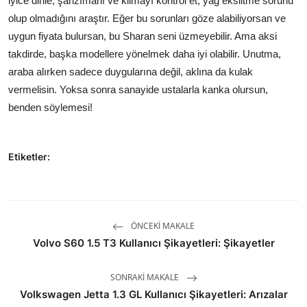
iyice dinle, şanzımanı ve klimayı kontrol et, yağ eksiltme sorunu
olup olmadığını araştır. Eğer bu sorunları göze alabiliyorsan ve
uygun fiyata bulursan, bu Sharan seni üzmeyebilir. Ama aksi
takdirde, başka modellere yönelmek daha iyi olabilir. Unutma,
araba alırken sadece duygularına değil, aklına da kulak
vermelisin. Yoksa sonra sanayide ustalarla kanka olursun,
benden söylemesi!
Etiketler:
ÖNCEKI MAKALE
Volvo S60 1.5 T3 Kullanıcı Şikayetleri: Şikayetler
SONRAKI MAKALE
Volkswagen Jetta 1.3 GL Kullanıcı Şikayetleri: Arızalar