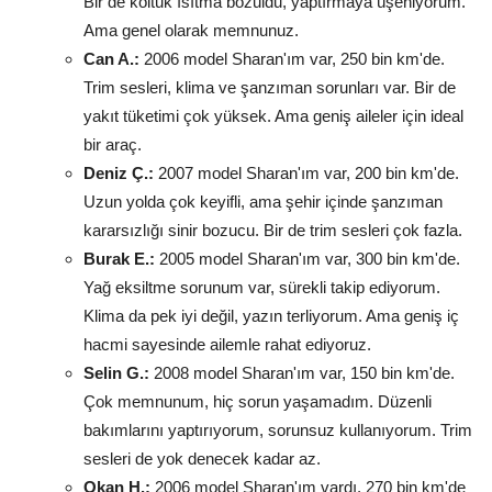
Bir de koltuk ısıtma bozuldu, yaptırmaya üşeniyorum.
Ama genel olarak memnunuz.
Can A.:
2006 model Sharan'ım var, 250 bin km'de.
Trim sesleri, klima ve şanzıman sorunları var. Bir de
yakıt tüketimi çok yüksek. Ama geniş aileler için ideal
bir araç.
Deniz Ç.:
2007 model Sharan'ım var, 200 bin km'de.
Uzun yolda çok keyifli, ama şehir içinde şanzıman
kararsızlığı sinir bozucu. Bir de trim sesleri çok fazla.
Burak E.:
2005 model Sharan'ım var, 300 bin km'de.
Yağ eksiltme sorunum var, sürekli takip ediyorum.
Klima da pek iyi değil, yazın terliyorum. Ama geniş iç
hacmi sayesinde ailemle rahat ediyoruz.
Selin G.:
2008 model Sharan'ım var, 150 bin km'de.
Çok memnunum, hiç sorun yaşamadım. Düzenli
bakımlarını yaptırıyorum, sorunsuz kullanıyorum. Trim
sesleri de yok denecek kadar az.
Okan H.:
2006 model Sharan'ım vardı, 270 bin km'de