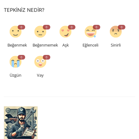
TEPKINIZ NEDIR?
0
0
0
0
0
Beğenmek
Beğenmemek
Aşk
Eğlenceli
Sinirli
0
0
Üzgün
Vay