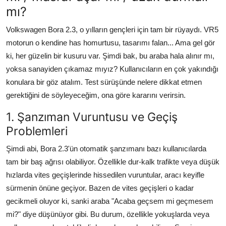
mı?
Aydınlatma & Görüş
Volkswagen Bora 2.3, o yılların gençleri için tam bir rüyaydı. VR5
Şanzıman & Aktarma
motorun o kendine has homurtusu, tasarımı falan... Ama gel gör
Dizel Sistemler
ki, her güzelin bir kusuru var. Şimdi bak, bu araba hala alınır mı,
yoksa sanayiden çıkamaz mıyız? Kullanıcıların en çok yakındığı
Multimedya & Elektronik
konulara bir göz atalım. Test sürüşünde nelere dikkat etmen
gerektiğini de söyleyeceğim, ona göre kararını verirsin.
1. Şanzıman Vuruntusu ve Geçiş
Problemleri
Şimdi abi, Bora 2.3'ün otomatik şanzımanı bazı kullanıcılarda
tam bir baş ağrısı olabiliyor. Özellikle dur-kalk trafikte veya düşük
hızlarda vites geçişlerinde hissedilen vuruntular, aracı keyifle
sürmenin önüne geçiyor. Bazen de vites geçişleri o kadar
gecikmeli oluyor ki, sanki araba "Acaba geçsem mi geçmesem
mi?" diye düşünüyor gibi. Bu durum, özellikle yokuşlarda veya