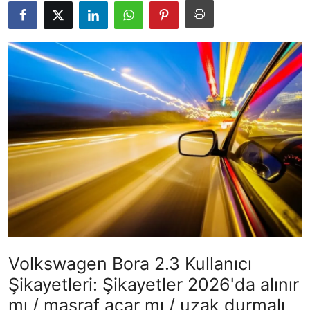
İkinci El & Alım-Satım
Bakım & Arıza Çözümleri
Elektrikli & Hibrit
Kiralama & Filo
Sürüş & Güvenlik
Lastik & Jant
Yağlar & Sıvılar
LPG & Yakıt
Volkswagen Bora 2.3 Kullanıcı
Elektrik & Akü
Şikayetleri: Şikayetler 2026'da alınır
Klima & Konfor
mı / masraf açar mı / uzak durmalı