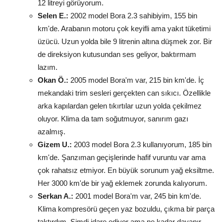
12 litreyi görüyorum.
Selen E.:
2002 model Bora 2.3 sahibiyim, 155 bin
km'de. Arabanın motoru çok keyifli ama yakıt tüketimi
üzücü. Uzun yolda bile 9 litrenin altına düşmek zor. Bir
de direksiyon kutusundan ses geliyor, baktırmam
lazım.
Okan Ö.:
2005 model Bora'm var, 215 bin km'de. İç
mekandaki trim sesleri gerçekten can sıkıcı. Özellikle
arka kapılardan gelen tıkırtılar uzun yolda çekilmez
oluyor. Klima da tam soğutmuyor, sanırım gazı
azalmış.
Gizem U.:
2003 model Bora 2.3 kullanıyorum, 185 bin
km'de. Şanzıman geçişlerinde hafif vuruntu var ama
çok rahatsız etmiyor. En büyük sorunum yağ eksiltme.
Her 3000 km'de bir yağ eklemek zorunda kalıyorum.
Serkan A.:
2001 model Bora'm var, 245 bin km'de.
Klima kompresörü geçen yaz bozuldu, çıkma bir parça
taktırdım. Şimdi idare ediyor ama ne kadar dayanır