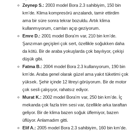
Zeynep S.:
2003 model Bora 2.3 sahibiyim, 150 bin
km'de. Klima kompresörü arızalandı, tamir ettirdim
ama bir süre sonra tekrar bozuldu. Artık klima
kullanmıyorum, camları açıp geziyorum.
Emre D.:
2001 model Bora'm var, 210 bin km'de.
Şanzıman geçişleri çok sert, özellikle soğukken daha
da kötü. Bir de araba yokuşlarda çok bayılıyor, çekişi
düşük gibi.
Fatma B.:
2004 model Bora 2.3 kullanıyorum, 190 bin
km'de. Araba genel olarak güzel ama yakıt tüketimi çok
yüksek. Şehir içinde 12 litreyi görüyorum. Bir de motor
çok sesli çalışıyor, rahatsız ediyor.
Murat K.:
2002 model Bora'm var, 250 bin km'de. İç
mekanda çok fazla trim sesi var, özellikle arka taraftan
geliyor. Bir de klima bazen soğuk üflemiyor, bazen
üflüyor. Anlamadım gitti.
Elif A.:
2005 model Bora 2.3 sahibiyim, 160 bin km'de.