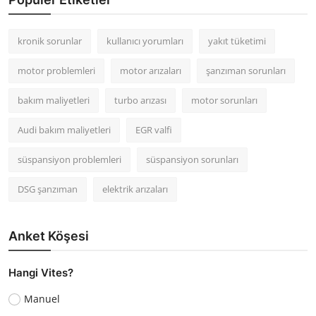
kronik sorunlar
kullanıcı yorumları
yakıt tüketimi
motor problemleri
motor arızaları
şanzıman sorunları
bakım maliyetleri
turbo arızası
motor sorunları
Audi bakım maliyetleri
EGR valfi
süspansiyon problemleri
süspansiyon sorunları
DSG şanzıman
elektrik arızaları
Anket Köşesi
Hangi Vites?
Manuel