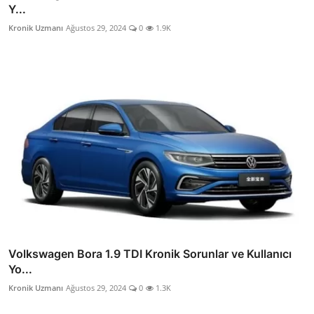
Y...
Kronik Uzmanı
Ağustos 29, 2024
0
1.9K
Volkswagen Bora 1.9 TDI Kronik Sorunlar ve Kullanıcı
Yo...
Kronik Uzmanı
Ağustos 29, 2024
0
1.3K