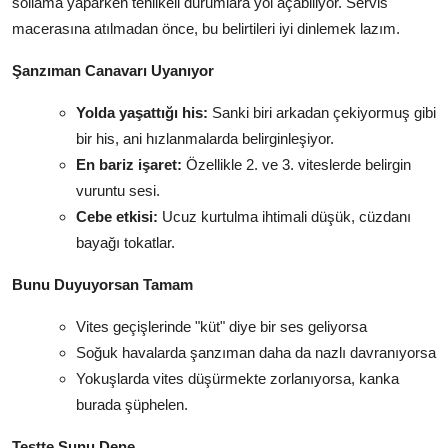
sollama yaparken tehlikeli durumlara yol açabiliyor. Servis
macerasına atılmadan önce, bu belirtileri iyi dinlemek lazım.
Şanzıman Canavarı Uyanıyor
Yolda yaşattığı his:
Sanki biri arkadan çekiyormuş gibi
bir his, ani hızlanmalarda belirginleşiyor.
En bariz işaret:
Özellikle 2. ve 3. viteslerde belirgin
vuruntu sesi.
Cebe etkisi:
Ucuz kurtulma ihtimali düşük, cüzdanı
bayağı tokatlar.
Bunu Duyuyorsan Tamam
Vites geçişlerinde "küt" diye bir ses geliyorsa
Soğuk havalarda şanzıman daha da nazlı davranıyorsa
Yokuşlarda vites düşürmekte zorlanıyorsa, kanka
burada şüphelen.
Testte Şunu Dene