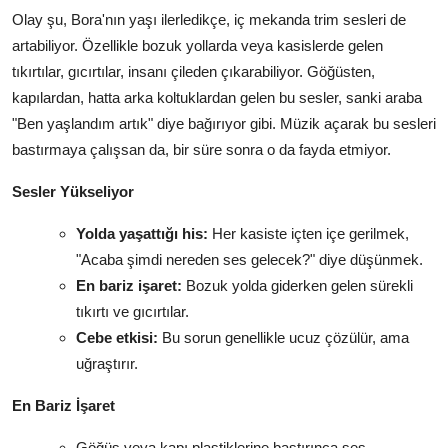
Olay şu, Bora'nın yaşı ilerledikçe, iç mekanda trim sesleri de
artabiliyor. Özellikle bozuk yollarda veya kasislerde gelen
tıkırtılar, gıcırtılar, insanı çileden çıkarabiliyor. Göğüsten,
kapılardan, hatta arka koltuklardan gelen bu sesler, sanki araba
"Ben yaşlandım artık" diye bağırıyor gibi. Müzik açarak bu sesleri
bastırmaya çalışsan da, bir süre sonra o da fayda etmiyor.
Sesler Yükseliyor
Yolda yaşattığı his:
Her kasiste içten içe gerilmek,
"Acaba şimdi nereden ses gelecek?" diye düşünmek.
En bariz işaret:
Bozuk yolda giderken gelen sürekli
tıkırtı ve gıcırtılar.
Cebe etkisi:
Bu sorun genellikle ucuz çözülür, ama
uğraştırır.
En Bariz İşaret
Göğüs veya kapı plastiklerine bastırınca ses