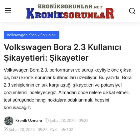
Volkswagen Kronik Sorunları
Anasayfa
Volkswagen Bora 2.3 Kullanıcı
Markalar
Şikayetleri: Şikayetler
İletişim
Volkswagen Bora 2.3, performansı ve sürüş keyfiyle öne çıksa
da, bazı kronik sorunlar kullanıcıları üzebiliyor. Bu yazıda, Bora
Trafik & Cezalar
2.3 sahiplerinin en sık karşılaştığı şikayetleri ve potansiyel
çözümlerini inceleyeceğiz. Almadan önce nelere dikkat etmeli,
Sigorta & Kasko
test sürüşünde hangi noktalara odaklanmalı, hepsini
konuşacağız.
Vergi & ÖTV & MTV
Kronik Uzmanı
Şubat 28, 2026 - 09:22
Muayene & Ruhsat
Şubat 28, 2026 - 09:22
0
102
Sorgulamalar