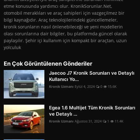
etme konusunda yardımcı olur. KronikSorunlar.Net,
otomobil meraklıları ve araç sahipleri için vazgeçilmez bir
bilgi kaynağıdır. Araç teknolojilerindeki güncellemeler,
kronik sorunların nasıl önlenebileceği ve yeni modellerin
olası sorunlarına dair bilgiler, bu platformda güncel olarak
paylaşılır. Şehir içi kullanım için kompakt bir araçtan, uzun
yolculuk
En Çok Görüntülenen Gönderiler
Jaecoo J7 Kronik Sorunları ve Detaylı
Kullanıcı Yo...
Kronik Uzmanı
Eylül 4, 2024
0
15.6K
Egea 1.6 Multijet Tüm Kronik Sorunları
ve Detaylı ...
Kronik Uzmanı
Ağustos 31, 2024
1
11.4K