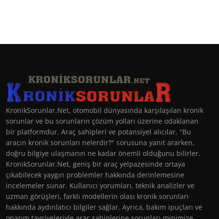
KronikSorunlar.Net, otomobil dünyasında karşılaşılan kronik
sorunlar ve bu sorunların çözüm yolları üzerine odaklanan
bir platformdur. Araç sahipleri ve potansiyel alıcılar, "Bu
aracın kronik sorunları nelerdir?" sorusuna yanıt ararken,
doğru bilgiye ulaşmanın ne kadar önemli olduğunu bilirler.
KronikSorunlar.Net, geniş bir araç yelpazesinde ortaya
çıkabilecek yaygın problemler hakkında derinlemesine
incelemeler sunar. Kullanıcı yorumları, teknik analizler ve
uzman görüşleri, farklı modellerin olası kronik sorunları
hakkında aydınlatıcı bilgiler sağlar. Ayrıca, bakım ipuçları ve
onarım tavsiyeleriyle araç sahiplerine sorunları minimize