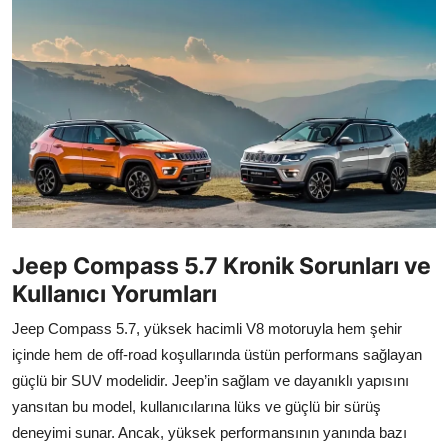
İkinci El & Alım-Satım
Bakım & Arıza Çözümleri
Elektrikli & Hibrit
Kiralama & Filo
Sürüş & Güvenlik
Lastik & Jant
Jeep Compass 5.7 Kronik Sorunları ve
Kullanıcı Yorumları
Yağlar & Sıvılar
Jeep Compass 5.7, yüksek hacimli V8 motoruyla hem şehir
LPG & Yakıt
içinde hem de off-road koşullarında üstün performans sağlayan
güçlü bir SUV modelidir. Jeep’in sağlam ve dayanıklı yapısını
Elektrik & Akü
yansıtan bu model, kullanıcılarına lüks ve güçlü bir sürüş
Klima & Konfor
deneyimi sunar. Ancak, yüksek performansının yanında bazı