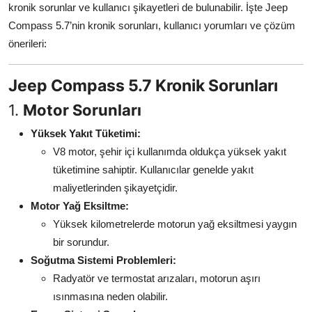
kronik sorunlar ve kullanıcı şikayetleri de bulunabilir. İşte Jeep
Aydınlatma & Görüş
Compass 5.7’nin kronik sorunları, kullanıcı yorumları ve çözüm
önerileri:
Şanzıman & Aktarma
Dizel Sistemler
Jeep Compass 5.7 Kronik Sorunları
1.
Motor Sorunları
Multimedya & Elektronik
Yüksek Yakıt Tüketimi:
V8 motor, şehir içi kullanımda oldukça yüksek yakıt
tüketimine sahiptir. Kullanıcılar genelde yakıt
maliyetlerinden şikayetçidir.
Motor Yağ Eksiltme:
Yüksek kilometrelerde motorun yağ eksiltmesi yaygın
bir sorundur.
Soğutma Sistemi Problemleri:
Radyatör ve termostat arızaları, motorun aşırı
ısınmasına neden olabilir.