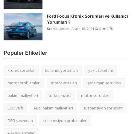
Ford Focus Kronik Sorunları ve Kullanıcı
Yorumları ?
Kronik Uzmanı
Aralık 16, 2024
0
2.7K
Popüler Etiketler
kronik sorunlar
kullanıcı yorumları
yakıt tüketimi
motor problemleri
motor arızaları
şanzıman sorunları
bakım maliyetleri
turbo arızası
motor sorunları
EGR valfi
Audi bakım maliyetleri
süspansiyon sorunları
DSG şanzıman
süspansiyon problemleri
elektrik arızaları