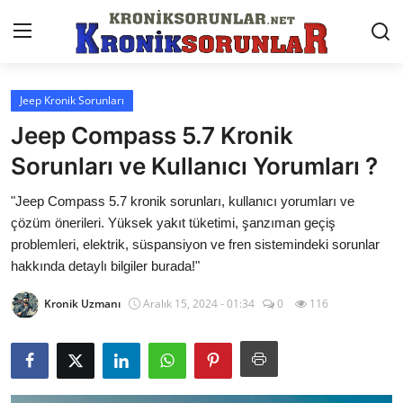
Jeep Kronik Sorunları
Anasayfa
Jeep Compass 5.7 Kronik
Markalar
Sorunları ve Kullanıcı Yorumları ?
İletişim
"Jeep Compass 5.7 kronik sorunları, kullanıcı yorumları ve
çözüm önerileri. Yüksek yakıt tüketimi, şanzıman geçiş
Trafik & Cezalar
problemleri, elektrik, süspansiyon ve fren sistemindeki sorunlar
hakkında detaylı bilgiler burada!"
Sigorta & Kasko
Kronik Uzmanı
Aralık 15, 2024 - 01:34
0
116
Vergi & ÖTV & MTV
Muayene & Ruhsat
Sorgulamalar