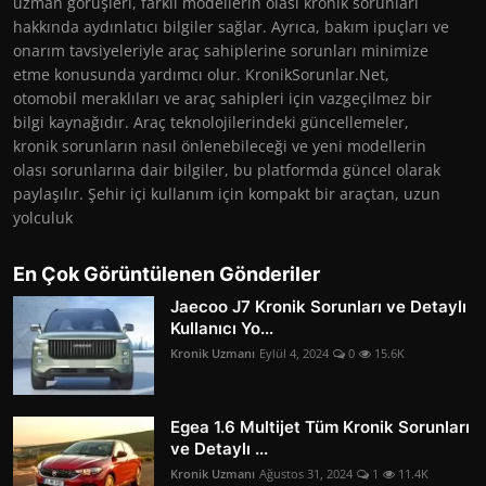
uzman görüşleri, farklı modellerin olası kronik sorunları
hakkında aydınlatıcı bilgiler sağlar. Ayrıca, bakım ipuçları ve
onarım tavsiyeleriyle araç sahiplerine sorunları minimize
etme konusunda yardımcı olur. KronikSorunlar.Net,
otomobil meraklıları ve araç sahipleri için vazgeçilmez bir
bilgi kaynağıdır. Araç teknolojilerindeki güncellemeler,
kronik sorunların nasıl önlenebileceği ve yeni modellerin
olası sorunlarına dair bilgiler, bu platformda güncel olarak
paylaşılır. Şehir içi kullanım için kompakt bir araçtan, uzun
yolculuk
En Çok Görüntülenen Gönderiler
Jaecoo J7 Kronik Sorunları ve Detaylı
Kullanıcı Yo...
Kronik Uzmanı
Eylül 4, 2024
0
15.6K
Egea 1.6 Multijet Tüm Kronik Sorunları
ve Detaylı ...
Kronik Uzmanı
Ağustos 31, 2024
1
11.4K