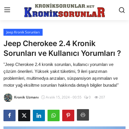
Jeep Kronik Sorunları
Anasayfa
Jeep Cherokee 2.4 Kronik
Markalar
Sorunları ve Kullanıcı Yorumları ?
İletişim
"Jeep Cherokee 2.4 kronik sorunları, kullanıcı yorumları ve
çözüm önerileri. Yüksek yakıt tüketimi, 9 ileri şanzıman
Trafik & Cezalar
problemleri, multimedya arızaları, süspansiyon aşınmaları ve
motor yağ eksiltme sorunları hakkında detaylı bilgiler burada!"
Sigorta & Kasko
Kronik Uzmanı
Aralık 15, 2024 - 00:55
0
207
Vergi & ÖTV & MTV
Muayene & Ruhsat
Sorgulamalar