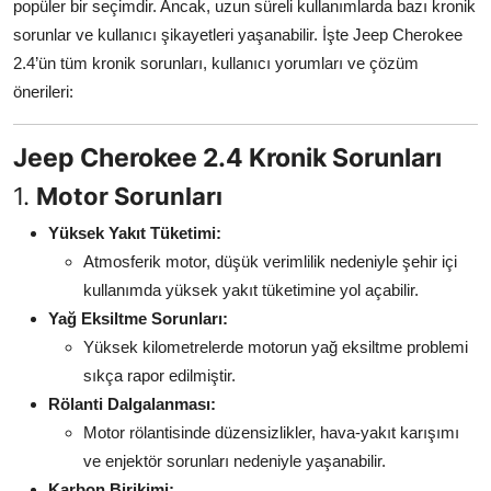
popüler bir seçimdir. Ancak, uzun süreli kullanımlarda bazı kronik
Aydınlatma & Görüş
sorunlar ve kullanıcı şikayetleri yaşanabilir. İşte Jeep Cherokee
2.4’ün tüm kronik sorunları, kullanıcı yorumları ve çözüm
Şanzıman & Aktarma
önerileri:
Dizel Sistemler
Jeep Cherokee 2.4 Kronik Sorunları
Multimedya & Elektronik
1.
Motor Sorunları
Yüksek Yakıt Tüketimi:
Atmosferik motor, düşük verimlilik nedeniyle şehir içi
kullanımda yüksek yakıt tüketimine yol açabilir.
Yağ Eksiltme Sorunları:
Yüksek kilometrelerde motorun yağ eksiltme problemi
sıkça rapor edilmiştir.
Rölanti Dalgalanması:
Motor rölantisinde düzensizlikler, hava-yakıt karışımı
ve enjektör sorunları nedeniyle yaşanabilir.
Karbon Birikimi: