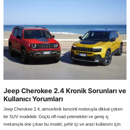
İkinci El & Alım-Satım
Bakım & Arıza Çözümleri
Elektrikli & Hibrit
Kiralama & Filo
Sürüş & Güvenlik
Lastik & Jant
Yağlar & Sıvılar
Jeep Cherokee 2.4 Kronik Sorunları ve
Kullanıcı Yorumları
LPG & Yakıt
Jeep Cherokee 2.4, atmosferik benzinli motoruyla dikkat çeken
Elektrik & Akü
bir SUV modelidir. Güçlü off-road yetenekleri ve geniş iç
Klima & Konfor
mekanıyla öne çıkan bu model, şehir içi ve arazi kullanımı için