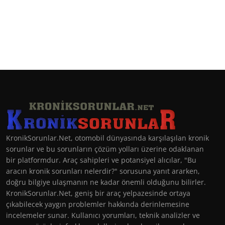
KronikSorunlar.Net, otomobil dünyasında karşılaşılan kronik
sorunlar ve bu sorunların çözüm yolları üzerine odaklanan
bir platformdur. Araç sahipleri ve potansiyel alıcılar, "Bu
aracın kronik sorunları nelerdir?" sorusuna yanıt ararken,
doğru bilgiye ulaşmanın ne kadar önemli olduğunu bilirler.
KronikSorunlar.Net, geniş bir araç yelpazesinde ortaya
çıkabilecek yaygın problemler hakkında derinlemesine
incelemeler sunar. Kullanıcı yorumları, teknik analizler ve