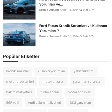
Sorunları ve...
Kronik Uzmanı
Aralık 16, 2024
0
3.7K
Ford Focus Kronik Sorunları ve Kullanıcı
Yorumları ?
Kronik Uzmanı
Aralık 16, 2024
0
2.7K
Popüler Etiketler
kronik sorunlar
kullanıcı yorumları
yakıt tüketimi
motor problemleri
motor arızaları
şanzıman sorunları
bakım maliyetleri
turbo arızası
motor sorunları
EGR valfi
Audi bakım maliyetleri
DSG şanzıman