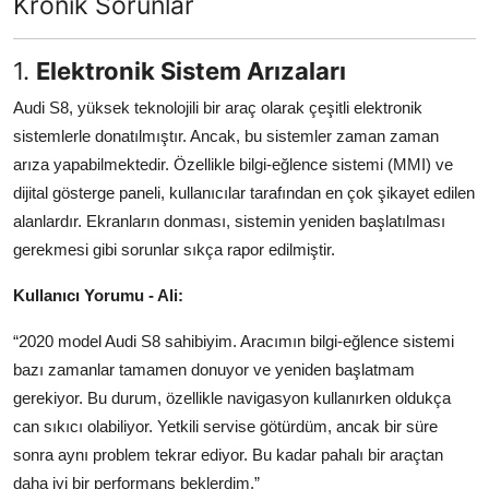
Kronik Sorunlar
Aydınlatma & Görüş
1.
Elektronik Sistem Arızaları
Şanzıman & Aktarma
Audi S8, yüksek teknolojili bir araç olarak çeşitli elektronik
Dizel Sistemler
sistemlerle donatılmıştır. Ancak, bu sistemler zaman zaman
arıza yapabilmektedir. Özellikle bilgi-eğlence sistemi (MMI) ve
Multimedya & Elektronik
dijital gösterge paneli, kullanıcılar tarafından en çok şikayet edilen
alanlardır. Ekranların donması, sistemin yeniden başlatılması
gerekmesi gibi sorunlar sıkça rapor edilmiştir.
Kullanıcı Yorumu - Ali:
“2020 model Audi S8 sahibiyim. Aracımın bilgi-eğlence sistemi
bazı zamanlar tamamen donuyor ve yeniden başlatmam
gerekiyor. Bu durum, özellikle navigasyon kullanırken oldukça
can sıkıcı olabiliyor. Yetkili servise götürdüm, ancak bir süre
sonra aynı problem tekrar ediyor. Bu kadar pahalı bir araçtan
daha iyi bir performans beklerdim.”