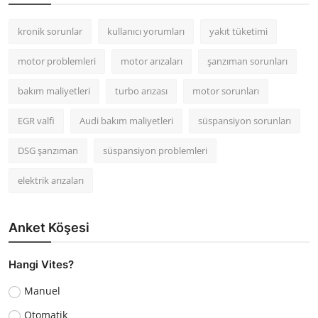
kronik sorunlar
kullanıcı yorumları
yakıt tüketimi
motor problemleri
motor arızaları
şanzıman sorunları
bakım maliyetleri
turbo arızası
motor sorunları
EGR valfi
Audi bakım maliyetleri
süspansiyon sorunları
DSG şanzıman
süspansiyon problemleri
elektrik arızaları
Anket Köşesi
Hangi Vites?
Manuel
Otomatik