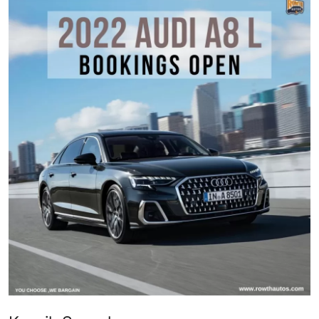
İkinci El & Alım-Satım
Bakım & Arıza Çözümleri
Elektrikli & Hibrit
Kiralama & Filo
Sürüş & Güvenlik
Lastik & Jant
Yağlar & Sıvılar
LPG & Yakıt
Elektrik & Akü
Klima & Konfor