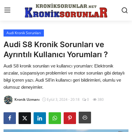
Audi Kronik Sorunları
Anasayfa
Audi S8 Kronik Sorunları ve
Markalar
Ayrıntılı Kullanıcı Yorumları ?
İletişim
Audi S8 kronik sorunları ve kullanıcı yorumları: Elektronik
arızalar, süspansiyon problemleri ve motor sorunları gibi detaylı
Trafik & Cezalar
bilgi içeren yazı. Audi S8'in kullanıcı geri bildirimleri, olumlu ve
olumsuz deneyimler.
Sigorta & Kasko
Kronik Uzmanı
Eylül 3, 2024 - 20:18
0
380
Vergi & ÖTV & MTV
Muayene & Ruhsat
Sorgulamalar