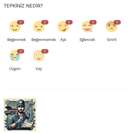
TEPKINIZ NEDIR?
0
0
0
0
0
Beğenmek
Beğenmemek
Aşk
Eğlenceli
Sinirli
0
0
Üzgün
Vay