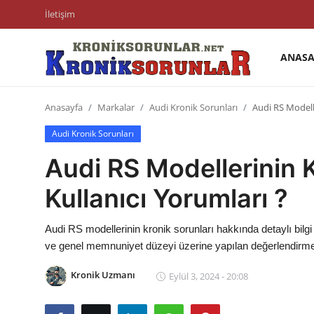
İletişim
ANASA
Anasayfa
Anasayfa
Markalar
Audi Kronik Sorunları
Audi RS Modelle
Markalar
Audi Kronik Sorunları
İletişim
Audi RS Modellerinin K
Trafik & Cezalar
Kullanıcı Yorumları ?
Sigorta & Kasko
Audi RS modellerinin kronik sorunları hakkında detaylı bilgi a
Vergi & ÖTV & MTV
ve genel memnuniyet düzeyi üzerine yapılan değerlendirmele
Muayene & Ruhsat
Kronik Uzmanı
Eylül 3, 2024 - 20:08
Sorgulamalar