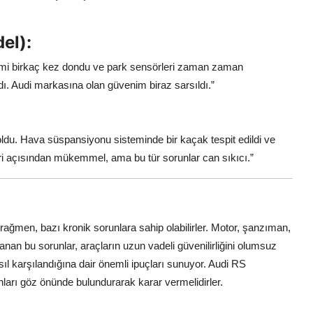
el):
emi birkaç kez dondu ve park sensörleri zaman zaman
dı. Audi markasına olan güvenim biraz sarsıldı.”
ldu. Hava süspansiyonu sisteminde bir kaçak tespit edildi ve
ri açısından mükemmel, ama bu tür sorunlar can sıkıcı.”
ağmen, bazı kronik sorunlara sahip olabilirler. Motor, şanzıman,
an bu sorunlar, araçların uzun vadeli güvenilirliğini olumsuz
asıl karşılandığına dair önemli ipuçları sunuyor. Audi RS
nları göz önünde bulundurarak karar vermelidirler.