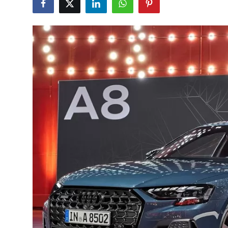
İkinci El & Alım-Satım
Bakım & Arıza Çözümleri
Elektrikli & Hibrit
Kiralama & Filo
Sürüş & Güvenlik
Lastik & Jant
Yağlar & Sıvılar
LPG & Yakıt
Elektrik & Akü
Klima & Konfor