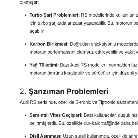
çıkmıştır:
Turbo Şarj Problemleri:
RS modellerinde kullanılan tu
için turbo şarjlarda arızalar yaşanabilir. Bu, motorun 
açabilir.
Karbon Birikmesi:
Doğrudan enjeksiyonlu motorlarda,
motorun performansını olumsuz etkileyebilir ve yakıt ve
Yağ Tüketimi:
Bazı Audi RS modelleri, normalden fazla 
motorun ömrünü kısaltabilir ve sürücüler için düzenli ya
2.
Şanzıman Problemleri
Audi RS serisinde, özellikle S-tronic ve Tiptronic şanzımanla
Sarsıntılı Vites Geçişleri:
Bazı kullanıcılar, düşük hızl
belirtmişlerdir. Bu, özellikle dur-kalk trafiğinde daha beli
Dişli Aşınması:
Uzun süreli kullanımda, özellikle agres