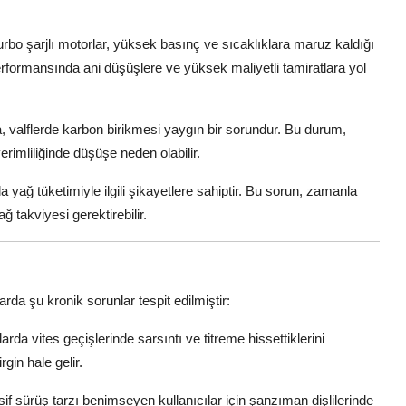
rbo şarjlı motorlar, yüksek basınç ve sıcaklıklara maruz kaldığı
performansında ani düşüşlere ve yüksek maliyetli tamiratlara yol
 valflerde karbon birikmesi yaygın bir sorundur. Bu durum,
rimliliğinde düşüşe neden olabilir.
yağ tüketimiyle ilgili şikayetlere sahiptir. Bu sorun, zamanla
ğ takviyesi gerektirebilir.
rda şu kronik sorunlar tespit edilmiştir:
arda vites geçişlerinde sarsıntı ve titreme hissettiklerini
rgin hale gelir.
if sürüş tarzı benimseyen kullanıcılar için şanzıman dişlilerinde