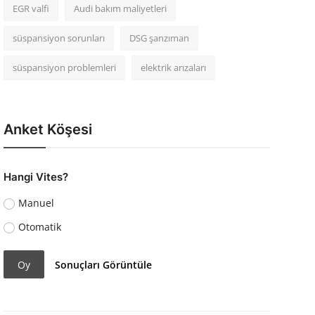
EGR valfi
Audi bakım maliyetleri
süspansiyon sorunları
DSG şanzıman
süspansiyon problemleri
elektrik arızaları
Anket Köşesi
Hangi Vites?
Manuel
Otomatik
Oy
Sonuçları Görüntüle