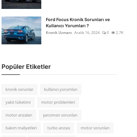
Ford Focus Kronik Sorunları ve
Kullanıcı Yorumları ?
Kronik Uzmanı
Aralık 16, 2024
0
2.7K
Popüler Etiketler
kronik sorunlar
kullanıcı yorumları
yakıt tüketimi
motor problemleri
motor arızaları
şanzıman sorunları
bakım maliyetleri
turbo arızası
motor sorunları