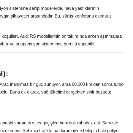
yon sistemine sahip modellerde, hava yastıklarının
gın şikayetler arasındadır. Bu, sürüş konforunu olumsuz
 koşulları, Audi RS modellerinin ön takımında erken aşınmalara
abilir ve süspansiyon sisteminde gürültü yapabilir.
l):
du. Araç inanılmaz bir güç sunuyor, ama 60.000 km’den sonra turbo
oldu. Buna ek olarak, yağ tüketimi gerçekten sinir bozucu;
i sarsıntılı vites geçişleri beni çok rahatsız etti. Serviste
lemedi. Şehir içi trafikte bu durum iyice belirgin hale geliyor