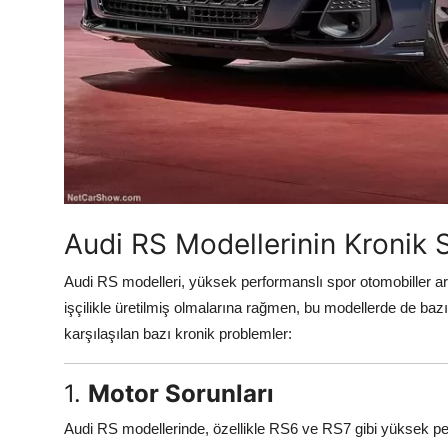
Aydınlatma & Görüş
Şanzıman & Aktarma
Dizel Sistemler
Multimedya & Elektronik
Audi RS Modellerinin Kronik S
Audi RS modelleri, yüksek performanslı spor otomobiller ar
işçilikle üretilmiş olmalarına rağmen, bu modellerde de baz
karşılaşılan bazı kronik problemler:
1.
Motor Sorunları
Audi RS modellerinde, özellikle RS6 ve RS7 gibi yüksek perf