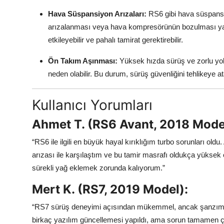
Hava Süspansiyon Arızaları:
RS6 gibi hava süspansi
arızalanması veya hava kompresörünün bozulması yay
etkileyebilir ve pahalı tamirat gerektirebilir.
Ön Takım Aşınması:
Yüksek hızda sürüş ve zorlu yol
neden olabilir. Bu durum, sürüş güvenliğini tehlikeye at
Kullanıcı Yorumları
Ahmet T. (RS6 Avant, 2018 Mode
“RS6 ile ilgili en büyük hayal kırıklığım turbo sorunları ol
arızası ile karşılaştım ve bu tamir masrafı oldukça yüksek 
sürekli yağ eklemek zorunda kalıyorum.”
Mert K. (RS7, 2019 Model):
“RS7 sürüş deneyimi açısından mükemmel, ancak şanzımandak
birkaç yazılım güncellemesi yapıldı, ama sorun tamamen çözü