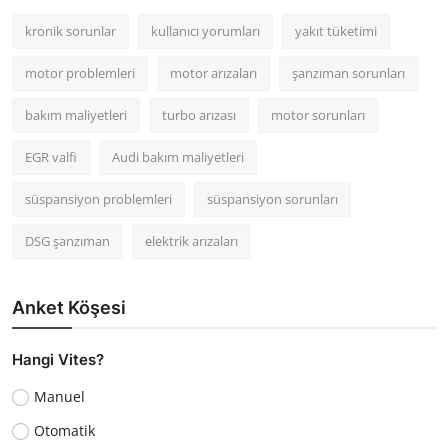
kronik sorunlar
kullanıcı yorumları
yakıt tüketimi
motor problemleri
motor arızaları
şanzıman sorunları
bakım maliyetleri
turbo arızası
motor sorunları
EGR valfi
Audi bakım maliyetleri
süspansiyon problemleri
süspansiyon sorunları
DSG şanzıman
elektrik arızaları
Anket Köşesi
Hangi Vites?
Manuel
Otomatik