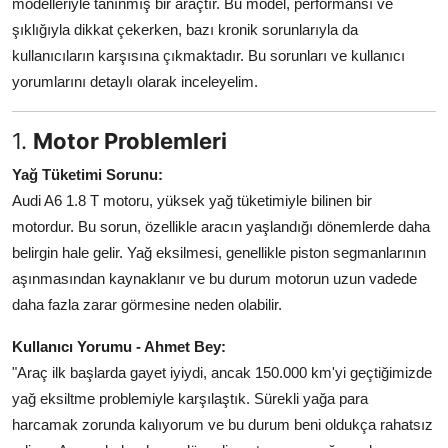
modelleriyle tanınmış bir araçtır. Bu model, performansı ve
Aydınlatma & Görüş
şıklığıyla dikkat çekerken, bazı kronik sorunlarıyla da
kullanıcıların karşısına çıkmaktadır. Bu sorunları ve kullanıcı
Şanzıman & Aktarma
yorumlarını detaylı olarak inceleyelim.
Dizel Sistemler
1.
Motor Problemleri
Multimedya & Elektronik
Yağ Tüketimi Sorunu:
Audi A6 1.8 T motoru, yüksek yağ tüketimiyle bilinen bir
motordur. Bu sorun, özellikle aracın yaşlandığı dönemlerde daha
belirgin hale gelir. Yağ eksilmesi, genellikle piston segmanlarının
aşınmasından kaynaklanır ve bu durum motorun uzun vadede
daha fazla zarar görmesine neden olabilir.
Kullanıcı Yorumu - Ahmet Bey:
"Araç ilk başlarda gayet iyiydi, ancak 150.000 km'yi geçtiğimizde
yağ eksiltme problemiyle karşılaştık. Sürekli yağa para
harcamak zorunda kalıyorum ve bu durum beni oldukça rahatsız