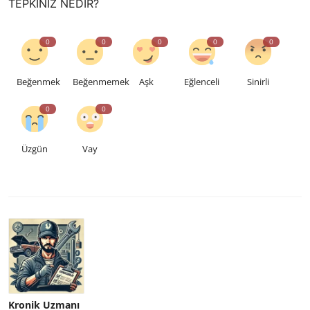
TEPKINIZ NEDIR?
0
0
0
0
0
Beğenmek
Beğenmemek
Aşk
Eğlenceli
Sinirli
0
0
Üzgün
Vay
Kronik Uzmanı