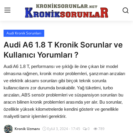
Audi Kronik Sorunları
Anasayfa
Audi A6 1.8 T Kronik Sorunlar ve
Markalar
Kullanıcı Yorumları ?
İletişim
Audi A6 1.8 T, performansı ve şıklığı ile öne çıkan bir model
olmasına rağmen, kronik motor problemleri, şanzıman arızaları
Trafik & Cezalar
ve elektrik aksamı sorunları gibi birçok teknik sorunla
kullanıcılarını zor durumda bırakabilir. Yağ tüketimi, turbo
Sigorta & Kasko
arızaları, ABS sensör problemleri ve süspansiyon sorunları bu
aracın bilinen kronik problemleri arasında yer alır. Bu sorunlar,
Vergi & ÖTV & MTV
özellikle yüksek kilometrelerde kendini gösterir ve genellikle
Muayene & Ruhsat
maliyetli tamir işlemleri gerektirir.
Sorgulamalar
Kronik Uzmanı
Eylül 3, 2024 - 17:45
0
789