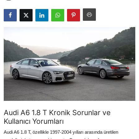
İkinci El & Alım-Satım
Bakım & Arıza Çözümleri
Elektrikli & Hibrit
Kiralama & Filo
Sürüş & Güvenlik
Lastik & Jant
Yağlar & Sıvılar
LPG & Yakıt
Audi A6 1.8 T Kronik Sorunlar ve
Elektrik & Akü
Kullanıcı Yorumları
Audi A6 1.8 T, özellikle 1997-2004 yılları arasında üretilen
Klima & Konfor