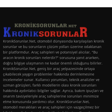
KronikSorunlar.Net, otomobil dünyasında karşılaşılan kronik
sorunlar ve bu sorunların çözüm yolları üzerine odaklanan
bir platformdur. Araç sahipleri ve potansiyel alıcılar, "Bu
aracın kronik sorunları nelerdir?" sorusuna yanıt ararken,
doğru bilgiye ulaşmanın ne kadar önemli olduğunu bilirler.
KronikSorunlar.Net, geniş bir araç yelpazesinde ortaya
çıkabilecek yaygın problemler hakkında derinlemesine
incelemeler sunar. Kullanıcı yorumları, teknik analizler ve
uzman görüşleri, farklı modellerin olası kronik sorunları
hakkında aydınlatıcı bilgiler sağlar. Ayrıca, bakım ipuçları ve
onarım tavsiyeleriyle araç sahiplerine sorunları minimize
etme konusunda yardımcı olur. KronikSorunlar.Net,
otomobil meraklıları ve araç sahipleri için vazgeçilmez bir