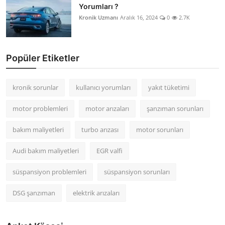
Yorumları ?
Kronik Uzmanı
Aralık 16, 2024
0
2.7K
Popüler Etiketler
kronik sorunlar
kullanıcı yorumları
yakıt tüketimi
motor problemleri
motor arızaları
şanzıman sorunları
bakım maliyetleri
turbo arızası
motor sorunları
Audi bakım maliyetleri
EGR valfi
süspansiyon problemleri
süspansiyon sorunları
DSG şanzıman
elektrik arızaları