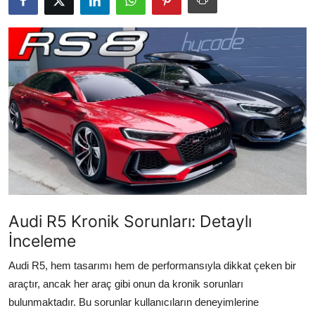
İkinci El & Alım-Satım
Bakım & Arıza Çözümleri
Elektrikli & Hibrit
Kiralama & Filo
Sürüş & Güvenlik
Lastik & Jant
Yağlar & Sıvılar
Audi R5 Kronik Sorunları: Detaylı
İnceleme
LPG & Yakıt
Audi R5, hem tasarımı hem de performansıyla dikkat çeken bir
Elektrik & Akü
araçtır, ancak her araç gibi onun da kronik sorunları
Klima & Konfor
bulunmaktadır. Bu sorunlar kullanıcıların deneyimlerine