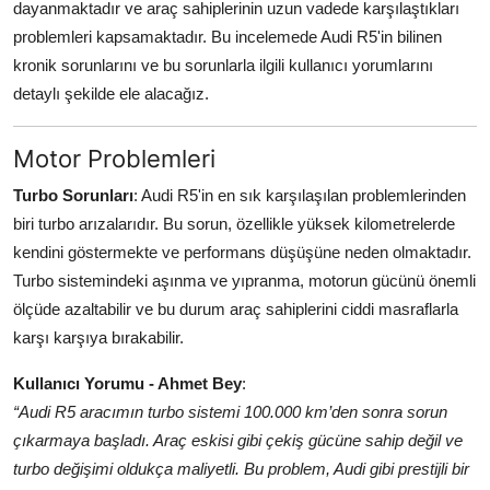
dayanmaktadır ve araç sahiplerinin uzun vadede karşılaştıkları
Aydınlatma & Görüş
problemleri kapsamaktadır. Bu incelemede Audi R5'in bilinen
kronik sorunlarını ve bu sorunlarla ilgili kullanıcı yorumlarını
Şanzıman & Aktarma
detaylı şekilde ele alacağız.
Dizel Sistemler
Motor Problemleri
Multimedya & Elektronik
Turbo Sorunları
: Audi R5'in en sık karşılaşılan problemlerinden
biri turbo arızalarıdır. Bu sorun, özellikle yüksek kilometrelerde
kendini göstermekte ve performans düşüşüne neden olmaktadır.
Turbo sistemindeki aşınma ve yıpranma, motorun gücünü önemli
ölçüde azaltabilir ve bu durum araç sahiplerini ciddi masraflarla
karşı karşıya bırakabilir.
Kullanıcı Yorumu - Ahmet Bey
:
“Audi R5 aracımın turbo sistemi 100.000 km’den sonra sorun
çıkarmaya başladı. Araç eskisi gibi çekiş gücüne sahip değil ve
turbo değişimi oldukça maliyetli. Bu problem, Audi gibi prestijli bir