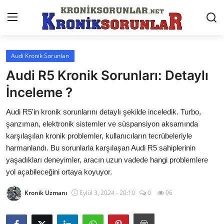
Audi Kronik Sorunları
Anasayfa
Audi R5 Kronik Sorunları: Detaylı
Markalar
İnceleme ?
İletişim
Audi R5'in kronik sorunlarını detaylı şekilde inceledik. Turbo,
şanzıman, elektronik sistemler ve süspansiyon aksamında
Trafik & Cezalar
karşılaşılan kronik problemler, kullanıcıların tecrübeleriyle
harmanlandı. Bu sorunlarla karşılaşan Audi R5 sahiplerinin
Sigorta & Kasko
yaşadıkları deneyimler, aracın uzun vadede hangi problemlere
yol açabileceğini ortaya koyuyor.
Vergi & ÖTV & MTV
Kronik Uzmanı
Eylül 3, 2024 - 20:10
0
96
Muayene & Ruhsat
Sorgulamalar