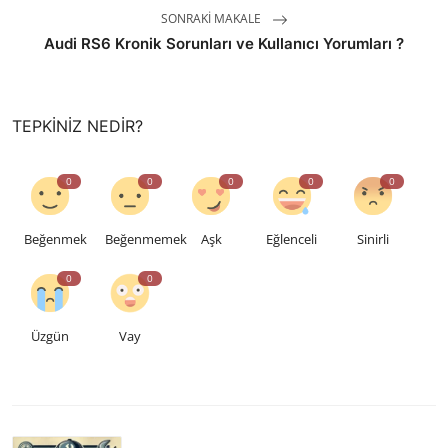
SONRAKI MAKALE
Audi RS6 Kronik Sorunları ve Kullanıcı Yorumları ?
TEPKINIZ NEDIR?
0
0
0
0
0
Beğenmek
Beğenmemek
Aşk
Eğlenceli
Sinirli
0
0
Üzgün
Vay