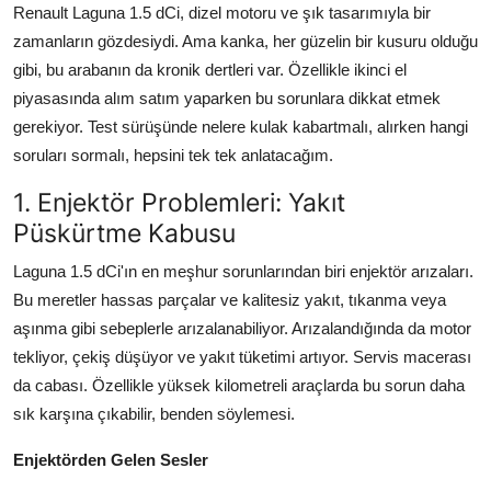
Renault Laguna 1.5 dCi, dizel motoru ve şık tasarımıyla bir
Aydınlatma & Görüş
zamanların gözdesiydi. Ama kanka, her güzelin bir kusuru olduğu
gibi, bu arabanın da kronik dertleri var. Özellikle ikinci el
Şanzıman & Aktarma
piyasasında alım satım yaparken bu sorunlara dikkat etmek
Dizel Sistemler
gerekiyor. Test sürüşünde nelere kulak kabartmalı, alırken hangi
soruları sormalı, hepsini tek tek anlatacağım.
Multimedya & Elektronik
1. Enjektör Problemleri: Yakıt
Püskürtme Kabusu
Laguna 1.5 dCi'ın en meşhur sorunlarından biri enjektör arızaları.
Bu meretler hassas parçalar ve kalitesiz yakıt, tıkanma veya
aşınma gibi sebeplerle arızalanabiliyor. Arızalandığında da motor
tekliyor, çekiş düşüyor ve yakıt tüketimi artıyor. Servis macerası
da cabası. Özellikle yüksek kilometreli araçlarda bu sorun daha
sık karşına çıkabilir, benden söylemesi.
Enjektörden Gelen Sesler