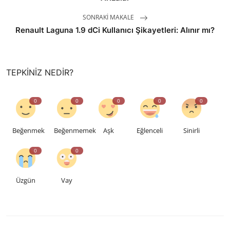
SONRAKI MAKALE
Renault Laguna 1.9 dCi Kullanıcı Şikayetleri: Alınır mı?
TEPKINIZ NEDIR?
0
0
0
0
0
Beğenmek
Beğenmemek
Aşk
Eğlenceli
Sinirli
0
0
Üzgün
Vay