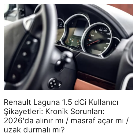
İkinci El & Alım-Satım
Bakım & Arıza Çözümleri
Elektrikli & Hibrit
Kiralama & Filo
Sürüş & Güvenlik
Lastik & Jant
Yağlar & Sıvılar
Renault Laguna 1.5 dCi Kullanıcı
LPG & Yakıt
Şikayetleri: Kronik Sorunları:
Elektrik & Akü
2026'da alınır mı / masraf açar mı /
uzak durmalı mı?
Klima & Konfor