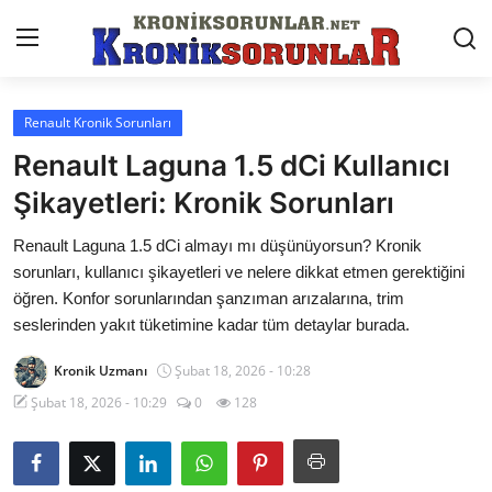
Renault Kronik Sorunları
Anasayfa
Renault Laguna 1.5 dCi Kullanıcı
Markalar
Şikayetleri: Kronik Sorunları
İletişim
Renault Laguna 1.5 dCi almayı mı düşünüyorsun? Kronik
sorunları, kullanıcı şikayetleri ve nelere dikkat etmen gerektiğini
Trafik & Cezalar
öğren. Konfor sorunlarından şanzıman arızalarına, trim
seslerinden yakıt tüketimine kadar tüm detaylar burada.
Sigorta & Kasko
Kronik Uzmanı
Şubat 18, 2026 - 10:28
Vergi & ÖTV & MTV
Şubat 18, 2026 - 10:29
0
128
Muayene & Ruhsat
Sorgulamalar