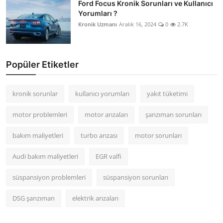
Ford Focus Kronik Sorunları ve Kullanıcı
Yorumları ?
Kronik Uzmanı
Aralık 16, 2024
0
2.7K
Popüler Etiketler
kronik sorunlar
kullanıcı yorumları
yakıt tüketimi
motor problemleri
motor arızaları
şanzıman sorunları
bakım maliyetleri
turbo arızası
motor sorunları
Audi bakım maliyetleri
EGR valfi
süspansiyon problemleri
süspansiyon sorunları
DSG şanzıman
elektrik arızaları