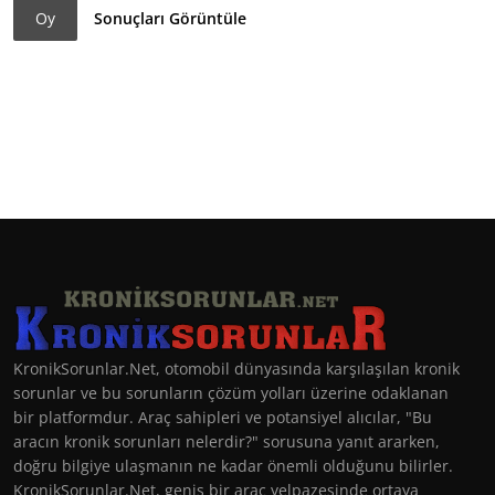
Oy
Sonuçları Görüntüle
KronikSorunlar.Net, otomobil dünyasında karşılaşılan kronik
sorunlar ve bu sorunların çözüm yolları üzerine odaklanan
bir platformdur. Araç sahipleri ve potansiyel alıcılar, "Bu
aracın kronik sorunları nelerdir?" sorusuna yanıt ararken,
doğru bilgiye ulaşmanın ne kadar önemli olduğunu bilirler.
KronikSorunlar.Net, geniş bir araç yelpazesinde ortaya