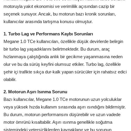
motoruyla yakıt ekonomisi ve verimlilik açısından cazip bir
Aydınlatma & Görüş
seçenek sunuyor. Ancak, bu motorun bazı kronik sorunları,
Şanzıman & Aktarma
kullanıcılar arasında tartışma konusu olmuştur.
Dizel Sistemler
1. Turbo Lag ve Performans Kaybı Sorunları
Megane 1.0 TCe kullanıcıları, özellikle düşük devirlerde belirgin
Multimedya & Elektronik
bir turbo lag yaşadıklarını belirtmektedir. Bu durum, araç
hızlanmaya çalıştığında anlık bir gecikme yaşanmasına neden
olur ve bu da sürüş keyfini olumsuz etkiler. Turbo lag, özellikle
şehir içi trafikte sıkça dur-kalk yapan sürücüler için rahatsız edici
olabilir.
2. Motorun Aşırı Isınma Sorunu
Bazı kullanıcılar, Megane 1.0 TCe motorunun uzun yolculuklar
veya yüksek hızda kullanım sırasında aşırı ısındığını bildirmiştir.
Bu durum, motorun performansını düşürebilir ve uzun vadede
motor ömrünü kısaltabilir. Aşırı ısınma genellikle soğutma
sistemindeki yetersizliklerden kaynaklanır ve bu sorunun