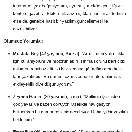
tasarımını çok beğeniyorum, ayrıca iç mekân genişliği ve
konforu gayet iyi. Elektronik arıza ışıkları beni biraz tedirgin
etse de, genelde basit bir yazılım güncellemesi ile
çözülebiliyor."
Olumsuz Yorumlar:
Mustafa Bey (42 yaşında, Bursa)
: "Aracı uzun yolculuklar
için kullanıyorum ve motorun aşırı ısınma sorunu beni ciddi
anlamda rahatsız etti. İki kez servise götürdüm ama hala
tam çözülmedi. Bu durum, uzun vadede motoru olumsuz
etkileyebilir diye düşünüyorum."
Zeynep Hanım (30 yaşında, İzmir)
: "Multimedya sistemi
çok yavaş ve bazen donuyor. Özellikle navigasyon
kullanırken bu durum beni sinirlendiriyor. Daha iyi bir yazılım
beklerdim."
Emre Bey (40 yaşında, Antalya)
: "Şanzıman problemleri