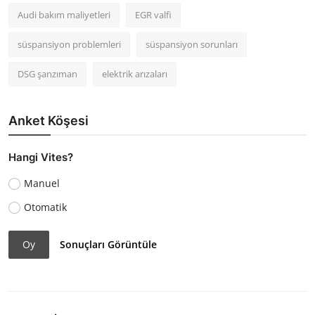
Audi bakım maliyetleri
EGR valfi
süspansiyon problemleri
süspansiyon sorunları
DSG şanzıman
elektrik arızaları
Anket Köşesi
Hangi Vites?
Manuel
Otomatik
Oy
Sonuçları Görüntüle