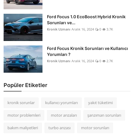
Ford Focus 1.0 EcoBoost Hybrid Kronik
Sorunları ve...
Kronik Uzmanı
Aralık 16, 2024
0
3.7K
Ford Focus Kronik Sorunları ve Kullanıcı
Yorumları ?
Kronik Uzmanı
Aralık 16, 2024
0
2.7K
Popüler Etiketler
kronik sorunlar
kullanıcı yorumları
yakıt tüketimi
motor problemleri
motor arızaları
şanzıman sorunları
bakım maliyetleri
turbo arızası
motor sorunları