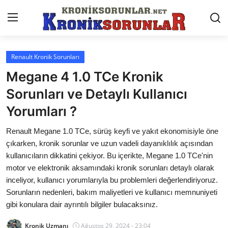
Renault Kronik Sorunları
Anasayfa
Megane 4 1.0 TCe Kronik
Markalar
Sorunları ve Detaylı Kullanıcı
Yorumları ?
İletişim
Renault Megane 1.0 TCe, sürüş keyfi ve yakıt ekonomisiyle öne
Trafik & Cezalar
çıkarken, kronik sorunlar ve uzun vadeli dayanıklılık açısından
Sigorta & Kasko
kullanıcıların dikkatini çekiyor. Bu içerikte, Megane 1.0 TCe'nin
motor ve elektronik aksamındaki kronik sorunları detaylı olarak
Vergi & ÖTV & MTV
inceliyor, kullanıcı yorumlarıyla bu problemleri değerlendiriyoruz.
Sorunların nedenleri, bakım maliyetleri ve kullanıcı memnuniyeti
Muayene & Ruhsat
gibi konulara dair ayrıntılı bilgiler bulacaksınız.
Sorgulamalar
Kronik Uzmanı
Ağustos 29, 2024 - 23:04