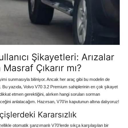
lanıcı Şikayetleri: Arızalar
a Masraf Çıkarır mı?
imi sunmasıyla biliniyor. Ancak her araç gibi bu modelin de
 var. Bu yazıda, Volvo V70 3.2 Premium sahiplerinin en çok şikayet
ikkat etmen gerektiğini, alırken hangi soruları sorman
eceğini anlatacağım. Hazırsan, V70'in kaputunun altına dalıyoruz!
işlerdeki Kararsızlık
llikle otomatik şanzımanlı V70'lerde sıkça karşılaşılan bir