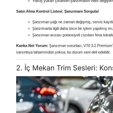
Yokuş yukarı çıkarken şanzımanın vites değiştirme 
Satın Alma Kontrol Listesi: Şanzımanı Sorgula!
Şanzıman yağı ne zaman değişmiş, servis kayıtl
Şanzımanla ilgili daha önce bir işlem yapılmış mı, 
Şanzıman arızası potansiyeli cüzdanı fena tokatl
Kanka Net Yorum:
Şanzıman sorunları, V70 3.2 Premium'da k
sarsıntıya tahammülün yoksa, bu durum seni deli edebilir.
2. İç Mekan Trim Sesleri: Ko