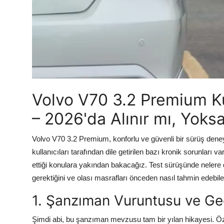
Aydınlatma & Görüş
Şanzıman & Aktarma
Dizel Sistemler
Multimedya & Elektronik
Volvo V70 3.2 Premium Kul
– 2026'da Alınır mı, Yoks
Volvo V70 3.2 Premium, konforlu ve güvenli bir sürüş deney
kullanıcıları tarafından dile getirilen bazı kronik sorunları
ettiği konulara yakından bakacağız. Test sürüşünde nelere d
gerektiğini ve olası masrafları önceden nasıl tahmin edebil
1. Şanzıman Vuruntusu ve Geç
Şimdi abi, bu şanzıman mevzusu tam bir yılan hikayesi. Öze