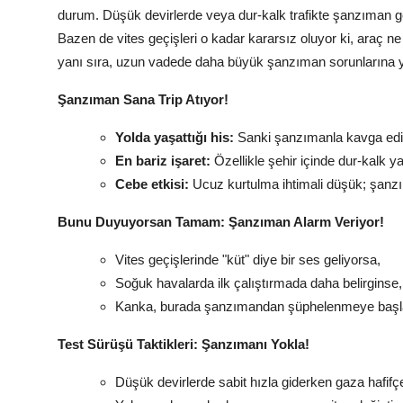
durum. Düşük devirlerde veya dur-kalk trafikte şanzıman geç
Bazen de vites geçişleri o kadar kararsız oluyor ki, araç n
yanı sıra, uzun vadede daha büyük şanzıman sorunlarına yo
Şanzıman Sana Trip Atıyor!
Yolda yaşattığı his:
Sanki şanzımanla kavga ediyo
En bariz işaret:
Özellikle şehir içinde dur-kalk y
Cebe etkisi:
Ucuz kurtulma ihtimali düşük; şanzı
Bunu Duyuyorsan Tamam: Şanzıman Alarm Veriyor!
Vites geçişlerinde "küt" diye bir ses geliyorsa,
Soğuk havalarda ilk çalıştırmada daha belirginse,
Kanka, burada şanzımandan şüphelenmeye başl
Test Sürüşü Taktikleri: Şanzımanı Yokla!
Düşük devirlerde sabit hızla giderken gaza hafifç