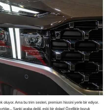
oluyor. Ama bu trim sesleri, premium hissini yerle bir ediyor.
kırtılar... Sanki araba değil, eski bir dolap! Özellikle bozuk