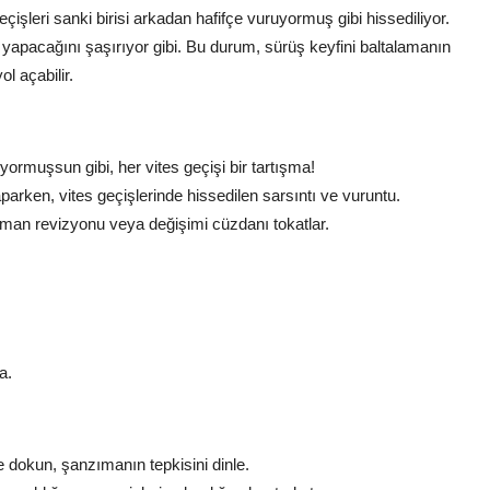
işleri sanki birisi arkadan hafifçe vuruyormuş gibi hissediliyor.
e yapacağını şaşırıyor gibi. Bu durum, sürüş keyfini baltalamanın
l açabilir.
rmuşsun gibi, her vites geçişi bir tartışma!
aparken, vites geçişlerinde hissedilen sarsıntı ve vuruntu.
man revizyonu veya değişimi cüzdanı tokatlar.
a.
e dokun, şanzımanın tepkisini dinle.