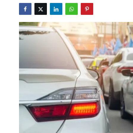
İkinci El & Alım-Satım
Bakım & Arıza Çözümleri
Elektrikli & Hibrit
Kiralama & Filo
Sürüş & Güvenlik
Lastik & Jant
Yağlar & Sıvılar
LPG & Yakıt
Elektrik & Akü
Klima & Konfor