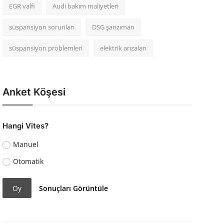
EGR valfi
Audi bakım maliyetleri
süspansiyon sorunları
DSG şanzıman
süspansiyon problemleri
elektrik arızaları
Anket Köşesi
Hangi Vites?
Manuel
Otomatik
Oy
Sonuçları Görüntüle