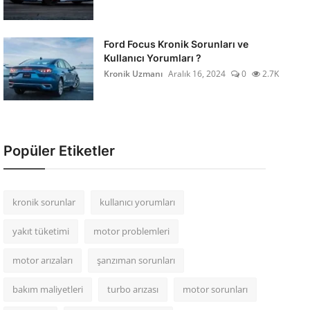
Ford Focus Kronik Sorunları ve
Kullanıcı Yorumları ?
Kronik Uzmanı
Aralık 16, 2024
0
2.7K
Popüler Etiketler
kronik sorunlar
kullanıcı yorumları
yakıt tüketimi
motor problemleri
motor arızaları
şanzıman sorunları
bakım maliyetleri
turbo arızası
motor sorunları