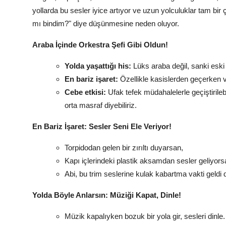
yollarda bu sesler iyice artıyor ve uzun yolculuklar tam bi
mı bindim?" diye düşünmesine neden oluyor.
Araba İçinde Orkestra Şefi Gibi Oldun!
Yolda yaşattığı his:
Lüks araba değil, sanki eski 
En bariz işaret:
Özellikle kasislerden geçerken ve
Cebe etkisi:
Ufak tefek müdahalelerle geçiştirile
orta masraf diyebiliriz.
En Bariz İşaret: Sesler Seni Ele Veriyor!
Torpidodan gelen bir zırıltı duyarsan,
Kapı içlerindeki plastik aksamdan sesler geliyors
Abi, bu trim seslerine kulak kabartma vakti geldi 
Yolda Böyle Anlarsın: Müziği Kapat, Dinle!
Müzik kapalıyken bozuk bir yola gir, sesleri dinle.