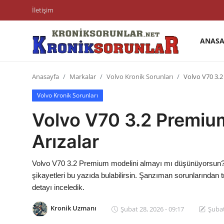
İletişim
ANASA
Anasayfa
Anasayfa
Markalar
Volvo Kronik Sorunları
Volvo V70 3.2 
Markalar
Volvo Kronik Sorunları
İletişim
Volvo V70 3.2 Premium 
Trafik & Cezalar
Arızalar
Sigorta & Kasko
Volvo V70 3.2 Premium modelini almayı mı düşünüyorsun? Kull
Vergi & ÖTV & MTV
şikayetleri bu yazıda bulabilirsin. Şanzıman sorunlarından t
detayı inceledik.
Muayene & Ruhsat
Kronik Uzmanı
Şubat 28, 2026 - 09:17
Şubat
Sorgulamalar