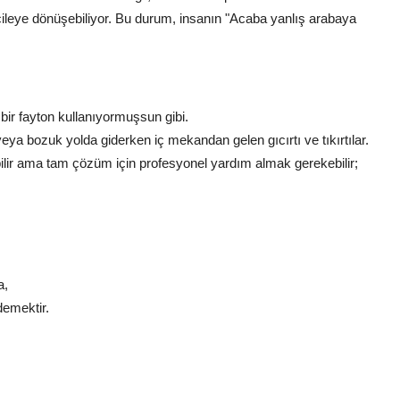
r çileye dönüşebiliyor. Bu durum, insanın "Acaba yanlış arabaya
bir fayton kullanıyormuşsun gibi.
ya bozuk yolda giderken iç mekandan gelen gıcırtı ve tıkırtılar.
bilir ama tam çözüm için profesyonel yardım almak gerekebilir;
a,
demektir.