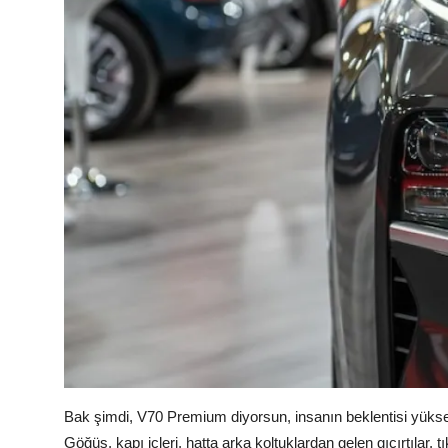
Bak şimdi, V70 Premium diyorsun, insanın beklentisi yüksek 
Göğüs, kapı içleri, hatta arka koltuklardan gelen gıcırtılar, tı