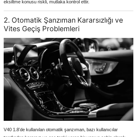
eksiltme konusu riskli, mutlaka kontrol ettir.
2. Otomatik Şanzıman Kararsızlığı ve
Vites Geçiş Problemleri
V40 1.8'de kullanılan otomatik şanzıman, bazı kullanıcılar