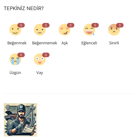
TEPKINIZ NEDIR?
0
0
0
0
0
Beğenmek
Beğenmemek
Aşk
Eğlenceli
Sinirli
0
0
Üzgün
Vay