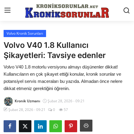
Volvo Kronik Sorunları
Anasayfa
Volvo V40 1.8 Kullanıcı
Markalar
Şikayetleri: Tavsiye edenler
İletişim
Volvo V40 1.8 motorlu versiyonu almayı düşünenler dikkat!
Kullanıcıların en çok şikayet ettiği konular, kronik sorunlar ve
Trafik & Cezalar
potansiyel servis maceraları bu yazıda. Almadan önce nelere
dikkat etmeniz gerektiğini öğrenin.
Sigorta & Kasko
Kronik Uzmanı
Şubat 28, 2026 - 09:21
Vergi & ÖTV & MTV
Şubat 28, 2026 - 09:21
0
57
Muayene & Ruhsat
Sorgulamalar