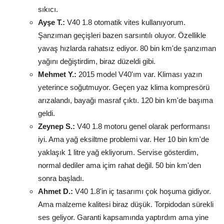
sıkıcı.
Ayşe T.:
V40 1.8 otomatik vites kullanıyorum.
Şanzıman geçişleri bazen sarsıntılı oluyor. Özellikle
yavaş hızlarda rahatsız ediyor. 80 bin km'de şanzıman
yağını değiştirdim, biraz düzeldi gibi.
Mehmet Y.:
2015 model V40'ım var. Kliması yazın
yeterince soğutmuyor. Geçen yaz klima kompresörü
arızalandı, bayağı masraf çıktı. 120 bin km'de başıma
geldi.
Zeynep S.:
V40 1.8 motoru genel olarak performansı
iyi. Ama yağ eksiltme problemi var. Her 10 bin km'de
yaklaşık 1 litre yağ ekliyorum. Servise gösterdim,
normal dediler ama içim rahat değil. 50 bin km'den
sonra başladı.
Ahmet D.:
V40 1.8'in iç tasarımı çok hoşuma gidiyor.
Ama malzeme kalitesi biraz düşük. Torpidodan sürekli
ses geliyor. Garanti kapsamında yaptırdım ama yine