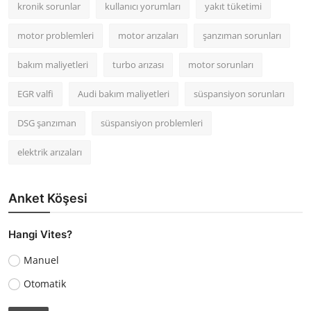
kronik sorunlar
kullanıcı yorumları
yakıt tüketimi
motor problemleri
motor arızaları
şanzıman sorunları
bakım maliyetleri
turbo arızası
motor sorunları
EGR valfi
Audi bakım maliyetleri
süspansiyon sorunları
DSG şanzıman
süspansiyon problemleri
elektrik arızaları
Anket Köşesi
Hangi Vites?
Manuel
Otomatik