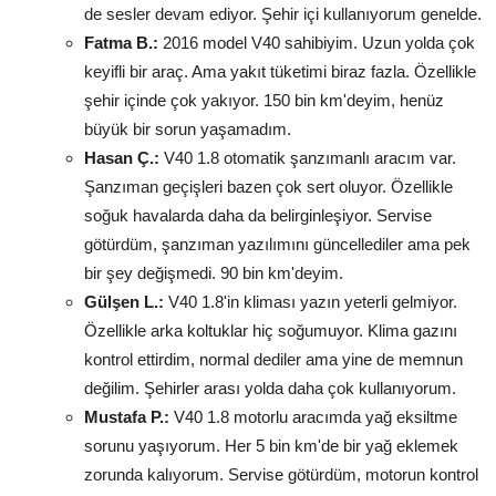
de sesler devam ediyor. Şehir içi kullanıyorum genelde.
Fatma B.:
2016 model V40 sahibiyim. Uzun yolda çok
keyifli bir araç. Ama yakıt tüketimi biraz fazla. Özellikle
şehir içinde çok yakıyor. 150 bin km'deyim, henüz
büyük bir sorun yaşamadım.
Hasan Ç.:
V40 1.8 otomatik şanzımanlı aracım var.
Şanzıman geçişleri bazen çok sert oluyor. Özellikle
soğuk havalarda daha da belirginleşiyor. Servise
götürdüm, şanzıman yazılımını güncellediler ama pek
bir şey değişmedi. 90 bin km'deyim.
Gülşen L.:
V40 1.8'in kliması yazın yeterli gelmiyor.
Özellikle arka koltuklar hiç soğumuyor. Klima gazını
kontrol ettirdim, normal dediler ama yine de memnun
değilim. Şehirler arası yolda daha çok kullanıyorum.
Mustafa P.:
V40 1.8 motorlu aracımda yağ eksiltme
sorunu yaşıyorum. Her 5 bin km'de bir yağ eklemek
zorunda kalıyorum. Servise götürdüm, motorun kontrol