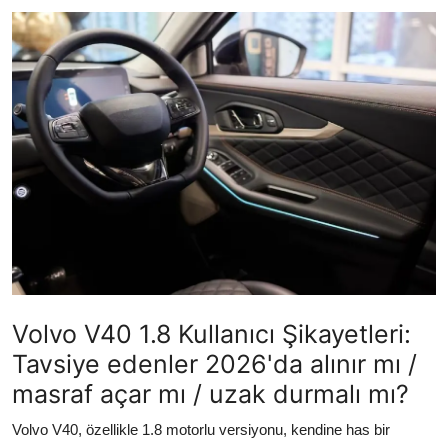
İkinci El & Alım-Satım
Bakım & Arıza Çözümleri
Elektrikli & Hibrit
Kiralama & Filo
Sürüş & Güvenlik
Lastik & Jant
Yağlar & Sıvılar
Volvo V40 1.8 Kullanıcı Şikayetleri:
LPG & Yakıt
Tavsiye edenler 2026'da alınır mı /
Elektrik & Akü
masraf açar mı / uzak durmalı mı?
Klima & Konfor
Volvo V40, özellikle 1.8 motorlu versiyonu, kendine has bir