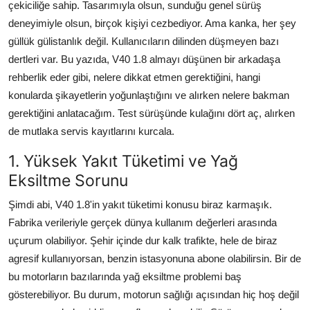
çekiciliğe sahip. Tasarımıyla olsun, sunduğu genel sürüş
Aydınlatma & Görüş
deneyimiyle olsun, birçok kişiyi cezbediyor. Ama kanka, her şey
güllük gülistanlık değil. Kullanıcıların dilinden düşmeyen bazı
Şanzıman & Aktarma
dertleri var. Bu yazıda, V40 1.8 almayı düşünen bir arkadaşa
Dizel Sistemler
rehberlik eder gibi, nelere dikkat etmen gerektiğini, hangi
konularda şikayetlerin yoğunlaştığını ve alırken nelere bakman
Multimedya & Elektronik
gerektiğini anlatacağım. Test sürüşünde kulağını dört aç, alırken
de mutlaka servis kayıtlarını kurcala.
1. Yüksek Yakıt Tüketimi ve Yağ
Eksiltme Sorunu
Şimdi abi, V40 1.8'in yakıt tüketimi konusu biraz karmaşık.
Fabrika verileriyle gerçek dünya kullanım değerleri arasında
uçurum olabiliyor. Şehir içinde dur kalk trafikte, hele de biraz
agresif kullanıyorsan, benzin istasyonuna abone olabilirsin. Bir de
bu motorların bazılarında yağ eksiltme problemi baş
gösterebiliyor. Bu durum, motorun sağlığı açısından hiç hoş değil