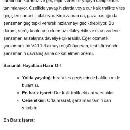
tarafından kararsız ve geç tepki veren bir yapıya sahip olarak
tanımlanıyor. Özellikle yavaş hızlarda veya dur kalk trafikte vites
geçişleri sarsıntılı olabiliyor. Kimi zaman da, gaza bastığında
şanzıman geç tepki vererek hızlanmayı geciktirebiliyor. Bu
durum, sürüş konforunu olumsuz etkileyebilir ve uzun vadede
şanzıman arızalarına davetiye çıkarabilir. Eğer otomatik
şanzımanlı bir V40 1.8 almayı düşünüyorsan, test sürüşünde
şanzımanın davranışlarına dikkat etmen önemli.
Sarsıntılı Hayatlara Hazır Ol!
Yolda yaşattığı his:
Vites geçişlerinde hafiften mide
bulantısı.
En bariz işaret:
Dur kalk trafikteki ani sarsıntılar.
Cebe etkisi:
Orta masraf, şanzıman tamiri can
sıkabilir.
En Bariz İşaret: