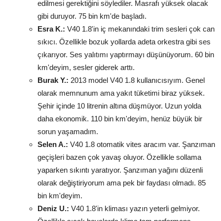
edilmesi gerektiğini söylediler. Masrafı yüksek olacak
gibi duruyor. 75 bin km'de başladı.
Esra K.:
V40 1.8'in iç mekanındaki trim sesleri çok can
sıkıcı. Özellikle bozuk yollarda adeta orkestra gibi ses
çıkarıyor. Ses yalıtımı yaptırmayı düşünüyorum. 60 bin
km'deyim, sesler giderek arttı.
Burak Y.:
2013 model V40 1.8 kullanıcısıyım. Genel
olarak memnunum ama yakıt tüketimi biraz yüksek.
Şehir içinde 10 litrenin altına düşmüyor. Uzun yolda
daha ekonomik. 110 bin km'deyim, henüz büyük bir
sorun yaşamadım.
Selen A.:
V40 1.8 otomatik vites aracım var. Şanzıman
geçişleri bazen çok yavaş oluyor. Özellikle sollama
yaparken sıkıntı yaratıyor. Şanzıman yağını düzenli
olarak değiştiriyorum ama pek bir faydası olmadı. 85
bin km'deyim.
Deniz U.:
V40 1.8'in kliması yazın yeterli gelmiyor.