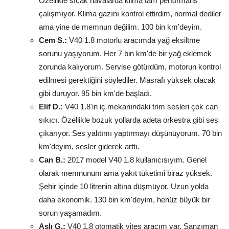
Özellikle sıcak havalarda klima tam performans
çalışmıyor. Klima gazını kontrol ettirdim, normal dediler
ama yine de memnun değilim. 100 bin km'deyim.
Cem S.:
V40 1.8 motorlu aracımda yağ eksiltme
sorunu yaşıyorum. Her 7 bin km'de bir yağ eklemek
zorunda kalıyorum. Servise götürdüm, motorun kontrol
edilmesi gerektiğini söylediler. Masrafı yüksek olacak
gibi duruyor. 95 bin km'de başladı.
Elif D.:
V40 1.8'in iç mekanındaki trim sesleri çok can
sıkıcı. Özellikle bozuk yollarda adeta orkestra gibi ses
çıkarıyor. Ses yalıtımı yaptırmayı düşünüyorum. 70 bin
km'deyim, sesler giderek arttı.
Can B.:
2017 model V40 1.8 kullanıcısıyım. Genel
olarak memnunum ama yakıt tüketimi biraz yüksek.
Şehir içinde 10 litrenin altına düşmüyor. Uzun yolda
daha ekonomik. 130 bin km'deyim, henüz büyük bir
sorun yaşamadım.
Aslı G.:
V40 1.8 otomatik vites aracım var. Şanzıman