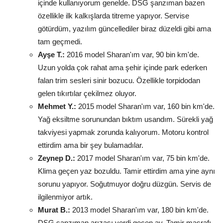
içinde kullanıyorum genelde. DSG şanzıman bazen
özellikle ilk kalkışlarda titreme yapıyor. Servise
götürdüm, yazılım güncellediler biraz düzeldi gibi ama
tam geçmedi.
Ayşe T.:
2016 model Sharan'ım var, 90 bin km'de.
Uzun yolda çok rahat ama şehir içinde park ederken
falan trim sesleri sinir bozucu. Özellikle torpidodan
gelen tıkırtılar çekilmez oluyor.
Mehmet Y.:
2015 model Sharan'ım var, 160 bin km'de.
Yağ eksiltme sorunundan bıktım usandım. Sürekli yağ
takviyesi yapmak zorunda kalıyorum. Motoru kontrol
ettirdim ama bir şey bulamadılar.
Zeynep D.:
2017 model Sharan'ım var, 75 bin km'de.
Klima geçen yaz bozuldu. Tamir ettirdim ama yine aynı
sorunu yapıyor. Soğutmuyor doğru düzgün. Servis de
ilgilenmiyor artık.
Murat B.:
2013 model Sharan'ım var, 180 bin km'de.
DSG şanzıman arızası verdi geçen ay. Tamir masrafı