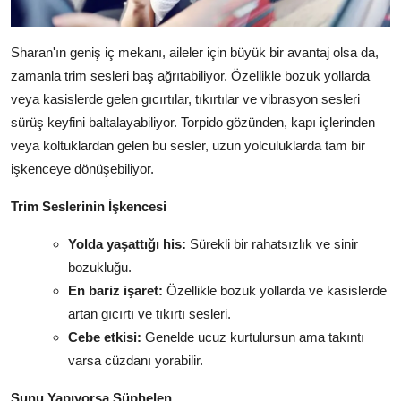
Sharan'ın geniş iç mekanı, aileler için büyük bir avantaj olsa da,
zamanla trim sesleri baş ağrıtabiliyor. Özellikle bozuk yollarda
veya kasislerde gelen gıcırtılar, tıkırtılar ve vibrasyon sesleri
sürüş keyfini baltalayabiliyor. Torpido gözünden, kapı içlerinden
veya koltuklardan gelen bu sesler, uzun yolculuklarda tam bir
işkenceye dönüşebiliyor.
Trim Seslerinin İşkencesi
Yolda yaşattığı his:
Sürekli bir rahatsızlık ve sinir
bozukluğu.
En bariz işaret:
Özellikle bozuk yollarda ve kasislerde
artan gıcırtı ve tıkırtı sesleri.
Cebe etkisi:
Genelde ucuz kurtulursun ama takıntı
varsa cüzdanı yorabilir.
Şunu Yapıyorsa Şüphelen