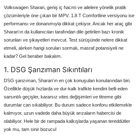
Aydınlatma & Görüş
Volkswagen Sharan, geniş iç hacmi ve ailelere yönelik pratik
çözümleriyle öne çıkan bir MPV. 1.8 T Comfortline versiyonu ise
Şanzıman & Aktarma
performansı ve donanımıyla dikkat çekiyor. Ancak her araç gibi
Sharan'ın da kullanıcıları tarafından dile getirilen bazı kronik
Dizel Sistemler
sorunları ve şikayetleri mevcut. Test sürüşünde nelere dikkat
etmeli, alırken hangi soruları sormalı, masraf potansiyeli ne
Multimedya & Elektronik
kadar? Gel beraber bakalım.
1. DSG Şanzıman Sıkıntıları
DSG şanzıman, Sharan'ın en çok konuşulan konularından biri.
Özellikle düşük hızlarda ve dur-kalk trafikte kendini belli eden
sarsıntılı geçişler, kararsız vites değişimleri ve titreme gibi
durumlar can sıkabiliyor. Bu durum sadece konforu etkilemekle
kalmıyor, uzun vadede daha büyük arızaların habercisi de
olabiliyor. Hele bir de rampada kalkışlarda yaşanan tereddütler
yok mu, tam sinir bozucu!