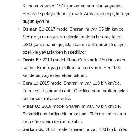
Klima arızası ve DSG şanzıman sorunları yaşadım.
Servis de pek yardımcı olmadı. Artık aracı değiştirmeyi
düşünüyorum.
Osman Ç.:
2017 model Sharan'ım var, 95 bin km'de.
Şehir dışı uzun yolculuklarda konforlu bir araç fakat
DSG şanzımanın geçişleri bazen çok sarsıntılı oluyor,
özellikle yavaşlarken hissediliyor.
Deniz E.:
2013 model Sharan'ım vardı, 150 bin km'de
sattım. Kronik yağ eksiltme sorunu vardı. Her 1000
km'de bir yağ eklemekten bıktım.
Cem L.:
2015 model Sharan'ım var, 110 bin km'de.
Trim sesleri zamanla arttı. Özellikle arka taraftan gelen
sesler çok rahatsız edici.
Pınar U.:
2018 model Sharan'ım var, 70 bin km'de.
Elektrikli camlardan biri arızalandı. Tamir ettirdim ama
kısa süre sonra tekrar bozuldu.
Serkan G.:
2012 model Sharan'ım var, 190 bin km'de.