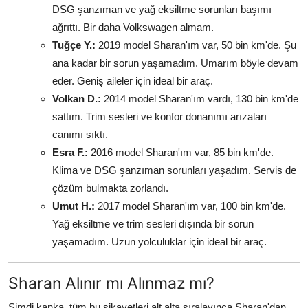
DSG şanzıman ve yağ eksiltme sorunları başımı
ağrıttı. Bir daha Volkswagen almam.
Tuğçe Y.:
2019 model Sharan'ım var, 50 bin km'de. Şu
ana kadar bir sorun yaşamadım. Umarım böyle devam
eder. Geniş aileler için ideal bir araç.
Volkan D.:
2014 model Sharan'ım vardı, 130 bin km'de
sattım. Trim sesleri ve konfor donanımı arızaları
canımı sıktı.
Esra F.:
2016 model Sharan'ım var, 85 bin km'de.
Klima ve DSG şanzıman sorunları yaşadım. Servis de
çözüm bulmakta zorlandı.
Umut H.:
2017 model Sharan'ım var, 100 bin km'de.
Yağ eksiltme ve trim sesleri dışında bir sorun
yaşamadım. Uzun yolculuklar için ideal bir araç.
Sharan Alınır mı Alınmaz mı?
Şimdi kanka, tüm bu şikayetleri alt alta sıralayınca Sharan'dan