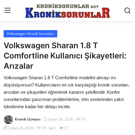
Volkswagen Kronik Sorunları
Anasayfa
Volkswagen Sharan 1.8 T
Markalar
Comfortline Kullanıcı Şikayetleri:
Arızalar
İletişim
Volkswagen Sharan 1.8 T Comfortline modelini almayı mı
Trafik & Cezalar
düşünüyorsun? Kullanıcıların en sık karşılaştığı kronik sorunları,
Sigorta & Kasko
arızaları ve şikayetleri öğrenerek kararını şekillendir. Konfor
sorunlarından şanzıman problemlerine, trim seslerinden yakıt
Vergi & ÖTV & MTV
tüketimine kadar her detayı incele.
Muayene & Ruhsat
Kronik Uzmanı
Şubat 28, 2026 - 09:19
Şubat 28, 2026 - 09:19
0
37
Sorgulamalar