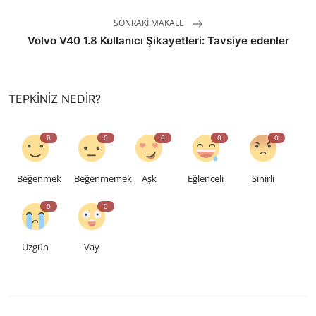
SONRAKI MAKALE
Volvo V40 1.8 Kullanıcı Şikayetleri: Tavsiye edenler
TEPKINIZ NEDIR?
0
0
0
0
0
Beğenmek
Beğenmemek
Aşk
Eğlenceli
Sinirli
0
0
Üzgün
Vay