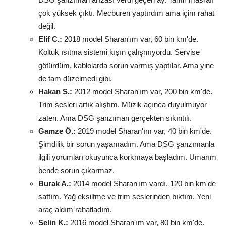
çok yüksek çıktı. Mecburen yaptırdım ama içim rahat
değil.
Elif C.:
2018 model Sharan'ım var, 60 bin km'de.
Koltuk ısıtma sistemi kışın çalışmıyordu. Servise
götürdüm, kablolarda sorun varmış yaptılar. Ama yine
de tam düzelmedi gibi.
Hakan S.:
2012 model Sharan'ım var, 200 bin km'de.
Trim sesleri artık alıştım. Müzik açınca duyulmuyor
zaten. Ama DSG şanzıman gerçekten sıkıntılı.
Gamze Ö.:
2019 model Sharan'ım var, 40 bin km'de.
Şimdilik bir sorun yaşamadım. Ama DSG şanzımanla
ilgili yorumları okuyunca korkmaya başladım. Umarım
bende sorun çıkarmaz.
Burak A.:
2014 model Sharan'ım vardı, 120 bin km'de
sattım. Yağ eksiltme ve trim seslerinden bıktım. Yeni
araç aldım rahatladım.
Selin K.:
2016 model Sharan'ım var, 80 bin km'de.