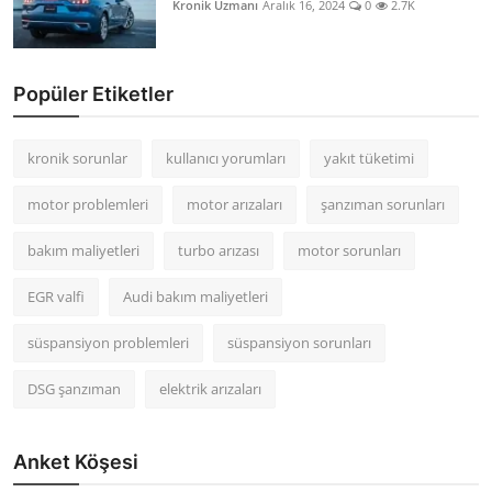
Kronik Uzmanı
Aralık 16, 2024
0
2.7K
Popüler Etiketler
kronik sorunlar
kullanıcı yorumları
yakıt tüketimi
motor problemleri
motor arızaları
şanzıman sorunları
bakım maliyetleri
turbo arızası
motor sorunları
EGR valfi
Audi bakım maliyetleri
süspansiyon problemleri
süspansiyon sorunları
DSG şanzıman
elektrik arızaları
Anket Köşesi