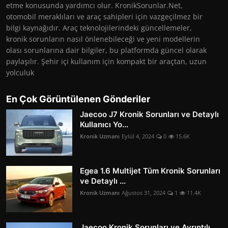
etme konusunda yardımcı olur. KronikSorunlar.Net,
otomobil meraklıları ve araç sahipleri için vazgeçilmez bir
bilgi kaynağıdır. Araç teknolojilerindeki güncellemeler,
kronik sorunların nasıl önlenebileceği ve yeni modellerin
olası sorunlarına dair bilgiler, bu platformda güncel olarak
paylaşılır. Şehir içi kullanım için kompakt bir araçtan, uzun
yolculuk
En Çok Görüntülenen Gönderiler
Jaecoo J7 Kronik Sorunları ve Detaylı
Kullanıcı Yo...
Kronik Uzmanı
Eylül 4, 2024
0
15.6K
Egea 1.6 Multijet Tüm Kronik Sorunları
ve Detaylı ...
Kronik Uzmanı
Ağustos 31, 2024
1
11.4K
Jaecoo Kronik Sorunları ve Ayrıntılı