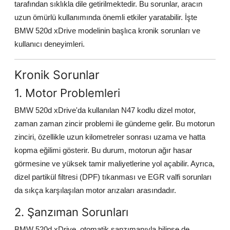
tarafından sıklıkla dile getirilmektedir. Bu sorunlar, aracın
Aydınlatma & Görüş
uzun ömürlü kullanımında önemli etkiler yaratabilir. İşte
BMW 520d xDrive modelinin başlıca kronik sorunları ve
Şanzıman & Aktarma
kullanıcı deneyimleri.
Dizel Sistemler
Kronik Sorunlar
Multimedya & Elektronik
1. Motor Problemleri
BMW 520d xDrive'da kullanılan N47 kodlu dizel motor,
zaman zaman zincir problemi ile gündeme gelir. Bu motorun
zinciri, özellikle uzun kilometreler sonrası uzama ve hatta
kopma eğilimi gösterir. Bu durum, motorun ağır hasar
görmesine ve yüksek tamir maliyetlerine yol açabilir. Ayrıca,
dizel partikül filtresi (DPF) tıkanması ve EGR valfi sorunları
da sıkça karşılaşılan motor arızaları arasındadır.
2. Şanzıman Sorunları
BMW 520d xDrive, otomatik şanzımanıyla bilinse de,