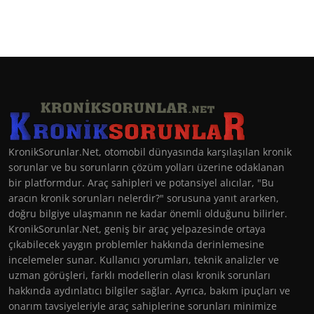
KronikSorunlar.Net, otomobil dünyasında karşılaşılan kronik
sorunlar ve bu sorunların çözüm yolları üzerine odaklanan
bir platformdur. Araç sahipleri ve potansiyel alıcılar, "Bu
aracın kronik sorunları nelerdir?" sorusuna yanıt ararken,
doğru bilgiye ulaşmanın ne kadar önemli olduğunu bilirler.
KronikSorunlar.Net, geniş bir araç yelpazesinde ortaya
çıkabilecek yaygın problemler hakkında derinlemesine
incelemeler sunar. Kullanıcı yorumları, teknik analizler ve
uzman görüşleri, farklı modellerin olası kronik sorunları
hakkında aydınlatıcı bilgiler sağlar. Ayrıca, bakım ipuçları ve
onarım tavsiyeleriyle araç sahiplerine sorunları minimize