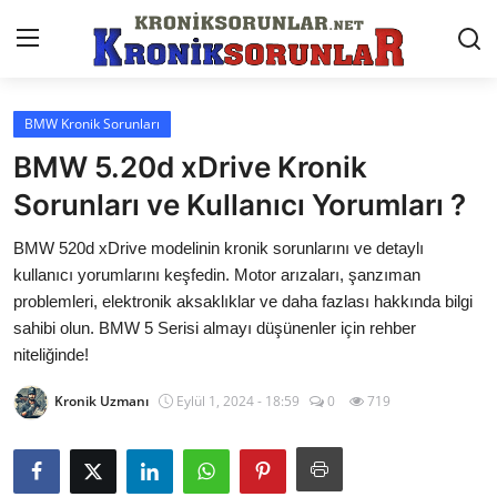
BMW Kronik Sorunları
Anasayfa
BMW 5.20d xDrive Kronik
Markalar
Sorunları ve Kullanıcı Yorumları ?
İletişim
BMW 520d xDrive modelinin kronik sorunlarını ve detaylı
kullanıcı yorumlarını keşfedin. Motor arızaları, şanzıman
Trafik & Cezalar
problemleri, elektronik aksaklıklar ve daha fazlası hakkında bilgi
sahibi olun. BMW 5 Serisi almayı düşünenler için rehber
Sigorta & Kasko
niteliğinde!
Vergi & ÖTV & MTV
Kronik Uzmanı
Eylül 1, 2024 - 18:59
0
719
Muayene & Ruhsat
Sorgulamalar