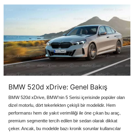
İkinci El & Alım-Satım
Bakım & Arıza Çözümleri
Elektrikli & Hibrit
Kiralama & Filo
Sürüş & Güvenlik
Lastik & Jant
BMW 520d xDrive: Genel Bakış
Yağlar & Sıvılar
BMW 520d xDrive, BMW’nin 5 Serisi içerisinde popüler olan
LPG & Yakıt
dizel motorlu, dört tekerlekten çekişli bir modelidir. Hem
performansı hem de yakıt verimliliği ile öne çıkan bu araç,
Elektrik & Akü
premium segmentte tercih edilen bir sedan olarak dikkat
Klima & Konfor
çeker. Ancak, bu modelde bazı kronik sorunlar kullanıcılar