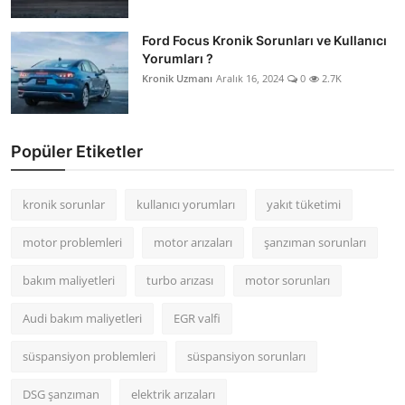
Ford Focus Kronik Sorunları ve Kullanıcı
Yorumları ?
Kronik Uzmanı
Aralık 16, 2024
0
2.7K
Popüler Etiketler
kronik sorunlar
kullanıcı yorumları
yakıt tüketimi
motor problemleri
motor arızaları
şanzıman sorunları
bakım maliyetleri
turbo arızası
motor sorunları
Audi bakım maliyetleri
EGR valfi
süspansiyon problemleri
süspansiyon sorunları
DSG şanzıman
elektrik arızaları