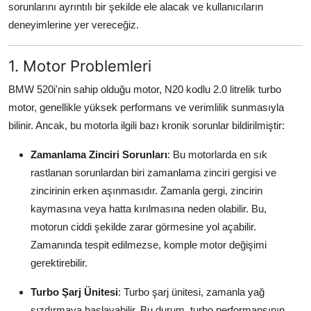
sorunlarını ayrıntılı bir şekilde ele alacak ve kullanıcıların
Aydınlatma & Görüş
deneyimlerine yer vereceğiz.
Şanzıman & Aktarma
1. Motor Problemleri
Dizel Sistemler
BMW 520i'nin sahip olduğu motor, N20 kodlu 2.0 litrelik turbo
Multimedya & Elektronik
motor, genellikle yüksek performans ve verimlilik sunmasıyla
bilinir. Ancak, bu motorla ilgili bazı kronik sorunlar bildirilmiştir:
Zamanlama Zinciri Sorunları
: Bu motorlarda en sık
rastlanan sorunlardan biri zamanlama zinciri gergisi ve
zincirinin erken aşınmasıdır. Zamanla gergi, zincirin
kaymasına veya hatta kırılmasına neden olabilir. Bu,
motorun ciddi şekilde zarar görmesine yol açabilir.
Zamanında tespit edilmezse, komple motor değişimi
gerektirebilir.
Turbo Şarj Ünitesi
: Turbo şarj ünitesi, zamanla yağ
sızdırmaya başlayabilir. Bu durum, turbo performansının