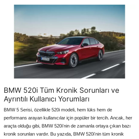
İkinci El & Alım-Satım
Bakım & Arıza Çözümleri
Elektrikli & Hibrit
Kiralama & Filo
Sürüş & Güvenlik
Lastik & Jant
BMW 520i Tüm Kronik Sorunları ve
Yağlar & Sıvılar
Ayrıntılı Kullanıcı Yorumları
LPG & Yakıt
BMW 5 Serisi, özellikle 520i modeli, hem lüks hem de
performans arayan kullanıcılar için popüler bir tercih. Ancak, her
Elektrik & Akü
araçta olduğu gibi, BMW 520i'nin de zamanla ortaya çıkan bazı
Klima & Konfor
kronik sorunları vardır. Bu yazıda, BMW 520i'nin tüm kronik