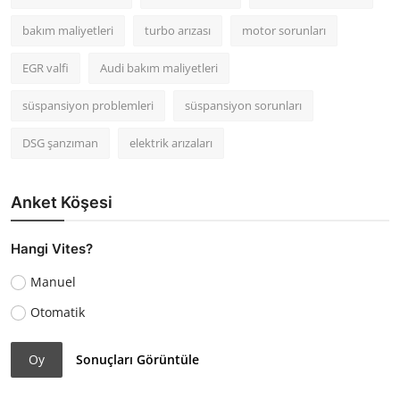
bakım maliyetleri
turbo arızası
motor sorunları
EGR valfi
Audi bakım maliyetleri
süspansiyon problemleri
süspansiyon sorunları
DSG şanzıman
elektrik arızaları
Anket Köşesi
Hangi Vites?
Manuel
Otomatik
Oy
Sonuçları Görüntüle