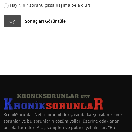
Hayır, bir sorunu çıksa başıma bela olur!
Oy
Sonuçları Görüntüle
KronikSorunlar.Net, otomobil dünyasında karşılaşılan kronik
sorunlar ve bu sorunların çözüm yolları üzerine odaklanan
bir platformdur. Araç sahipleri ve potansiyel alıcılar, "Bu