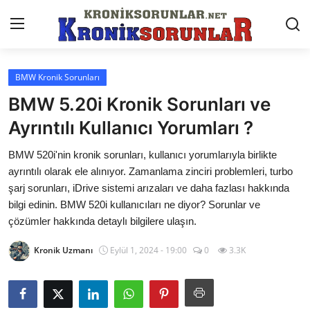
BMW Kronik Sorunları
Anasayfa
BMW 5.20i Kronik Sorunları ve
Markalar
Ayrıntılı Kullanıcı Yorumları ?
İletişim
BMW 520i'nin kronik sorunları, kullanıcı yorumlarıyla birlikte
ayrıntılı olarak ele alınıyor. Zamanlama zinciri problemleri, turbo
Trafik & Cezalar
şarj sorunları, iDrive sistemi arızaları ve daha fazlası hakkında
bilgi edinin. BMW 520i kullanıcıları ne diyor? Sorunlar ve
Sigorta & Kasko
çözümler hakkında detaylı bilgilere ulaşın.
Vergi & ÖTV & MTV
Kronik Uzmanı
Eylül 1, 2024 - 19:00
0
3.3K
Muayene & Ruhsat
Sorgulamalar