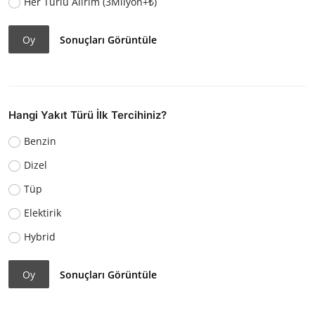
Her Türlü Alırım (3Milyon+₺)
Oy
Sonuçları Görüntüle
Hangi Yakıt Türü İlk Tercihiniz?
Benzin
Dizel
Tüp
Elektirik
Hybrid
Oy
Sonuçları Görüntüle