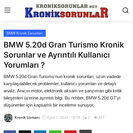
BMW Kronik Sorunları
Anasayfa
BMW 5.20d Gran Turismo Kronik
Markalar
Sorunlar ve Ayrıntılı Kullanıcı
Yorumları ?
İletişim
BMW 5.20d Gran Turismo'nun kronik sorunları, uzun vadede
Trafik & Cezalar
karşılaşılabilecek problemler, kullanıcı yorumları ve detaylı
Sigorta & Kasko
analiz. Aracın motor, elektronik aksam ve şanzıman gibi kritik
bileşenleri üzerine ayrıntılı bilgi. Bu rehber, BMW 5.20d GT'yi
Vergi & ÖTV & MTV
düşünenler için kapsamlı bir inceleme sunuyor.
Muayene & Ruhsat
Kronik Uzmanı
Eylül 1, 2024 - 18:58
0
447
Sorgulamalar