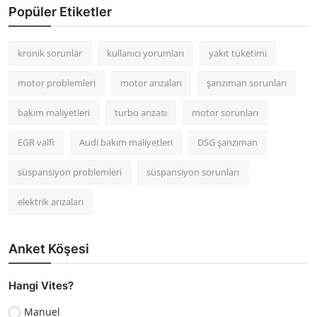
Popüler Etiketler
kronik sorunlar
kullanıcı yorumları
yakıt tüketimi
motor problemleri
motor arızaları
şanzıman sorunları
bakım maliyetleri
turbo arızası
motor sorunları
EGR valfi
Audi bakım maliyetleri
DSG şanzıman
süspansiyon problemleri
süspansiyon sorunları
elektrik arızaları
Anket Köşesi
Hangi Vites?
Manuel