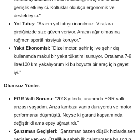
genişlik etkileyici. Koltuklar oldukça ergonomik ve
destekleyici."
Yol Tutuş:
"Aracın yol tutuşu inanılmaz. Virajlara
girdiğinizde size güven veriyor. Aracın ağır olmasına
rağmen sportif hissiyatı koruyor."
Yakıt Ekonomisi:
"Dizel motor, şehir içi ve şehir dışı
kullanımda makul bir yakıt tüketimi sunuyor. Ortalama 7-8
litre/100 km yakalıyorum ki bu boyutta bir araç için gayet
iyi."
Olumsuz Yönler:
EGR Valfi Sorunu:
"2018 yılında, aracımda EGR valfi
arızası yaşadım. Arıza lambası yanıp duruyordu ve motor
performansı düşmüştü. Neyse ki garanti kapsamında
değiştirildi ama epey uğraştırdı."
Şanzıman Geçişleri:
"Şanzıman bazen düşük hızlarda sert
geçişler yapıyor. Özellikle sabah ilk çalıştırmada bu sorun