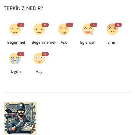
TEPKINIZ NEDIR?
0
0
0
0
0
Beğenmek
Beğenmemek
Aşk
Eğlenceli
Sinirli
0
0
Üzgün
Vay