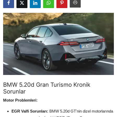
İkinci El & Alım-Satım
Bakım & Arıza Çözümleri
Elektrikli & Hibrit
Kiralama & Filo
Sürüş & Güvenlik
Lastik & Jant
Yağlar & Sıvılar
BMW 5.20d Gran Turismo Kronik
LPG & Yakıt
Sorunlar
Elektrik & Akü
Motor Problemleri:
EGR Valfi Sorunları:
BMW 5.20d GT'nin dizel motorlarında
Klima & Konfor