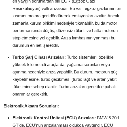
en yaygın sorunlardan biri EGR (Egzoz Gazı
Aydınlatma & Görüş
Resirkülasyon) valfi arızasıdır. Bu valf, egzoz gazlarının bir
kısmını motora geri döndürerek emisyonları azaltır. Ancak
Şanzıman & Aktarma
zamanla kurum birikimi nedeniyle tıkanabilir, bu da motor
performansında düşüş, düzensiz rölanti ve hatta motorun
Dizel Sistemler
stop etmesine yol açabilir. Arıza lambasının yanması bu
Multimedya & Elektronik
durumun en net işaretidir.
Turbo Şarj Cihazı Arızaları:
Turbo sistemleri, özellikle
yüksek kilometreli araçlarda, yağlama sorunları veya
aşınma nedeniyle arıza yapabilir. Bu durum, motorun güç
kaybetmesine, turbo gecikmesi (turbo lag) ve artan yakıt
tüketimine sebep olabilir. Turbo arızaları genellikle pahalı
onarımlar gerektirir.
Elektronik Aksam Sorunları:
Elektronik Kontrol Ünitesi (ECU) Arızaları:
BMW 5.20d
GT'de, ECU'nun arızalanması oldukça yaygındır. ECU