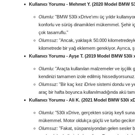
Kullanıcı Yorumu - Mehmet Y. (2020 Model BMW 53
Olumlu:
"BMW 530i xDrive’ımı üç yıldır kullanı
konforlu ve sürüş dinamikleri mükemmel. Şehir iç
çok tasarruflu."
Olumsuz:
"Ancak, yaklaşık 50.000 kilometredeyken
kilometrede bir yağ eklemem gerekiyor. Ayrıca, 
Kullanıcı Yorumu - Ayşe T. (2019 Model BMW 530i 
Olumlu:
"Araçta kullanılan malzemeler ve işçilik
kendinizi tamamen izole edilmiş hissediyorsunuz. 
Olumsuz:
"Bir kaç kez iDrive sistemi dondu ve 
araç bir hafta boyunca kullanılmadığında akü ta
Kullanıcı Yorumu - Ali K. (2021 Model BMW 530i xD
Olumlu:
"530i xDrive, gerçekten sürüş keyfi sunan
mükemmel. Motor oldukça güçlü ve turbo gecikme
Olumsuz:
"Fakat, süspansiyondan gelen sesler bi