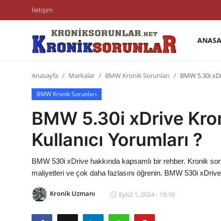
İletişim
ANASA
Anasayfa
Anasayfa
Markalar
BMW Kronik Sorunları
BMW 5.30i xDri
Markalar
BMW Kronik Sorunları
İletişim
BMW 5.30i xDrive Kroni
Trafik & Cezalar
Kullanıcı Yorumları ?
Sigorta & Kasko
BMW 530i xDrive hakkında kapsamlı bir rehber. Kronik sorunl
Vergi & ÖTV & MTV
maliyetleri ve çok daha fazlasını öğrenin. BMW 530i xDrive 
Muayene & Ruhsat
Kronik Uzmanı
Eylül 1, 2024 - 19:10
Sorgulamalar