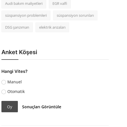
Audi bakım maliyetleri
EGR valfi
süspansiyon problemleri
süspansiyon sorunları
DSG şanzıman
elektrik arızaları
Anket Köşesi
Hangi Vites?
Manuel
Otomatik
Oy
Sonuçları Görüntüle