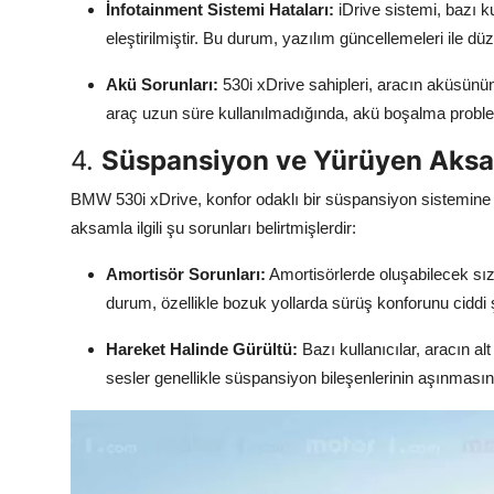
İnfotainment Sistemi Hataları:
iDrive sistemi, bazı k
eleştirilmiştir. Bu durum, yazılım güncellemeleri ile d
Akü Sorunları:
530i xDrive sahipleri, aracın aküsünün
araç uzun süre kullanılmadığında, akü boşalma problemle
4.
Süspansiyon ve Yürüyen Aksa
BMW 530i xDrive, konfor odaklı bir süspansiyon sistemine s
aksamla ilgili şu sorunları belirtmişlerdir:
Amortisör Sorunları:
Amortisörlerde oluşabilecek sız
durum, özellikle bozuk yollarda sürüş konforunu ciddi şe
Hareket Halinde Gürültü:
Bazı kullanıcılar, aracın a
sesler genellikle süspansiyon bileşenlerinin aşınması