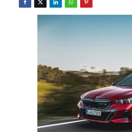
İkinci El & Alım-Satım
Bakım & Arıza Çözümleri
Elektrikli & Hibrit
Kiralama & Filo
Sürüş & Güvenlik
Lastik & Jant
Yağlar & Sıvılar
LPG & Yakıt
Elektrik & Akü
Klima & Konfor