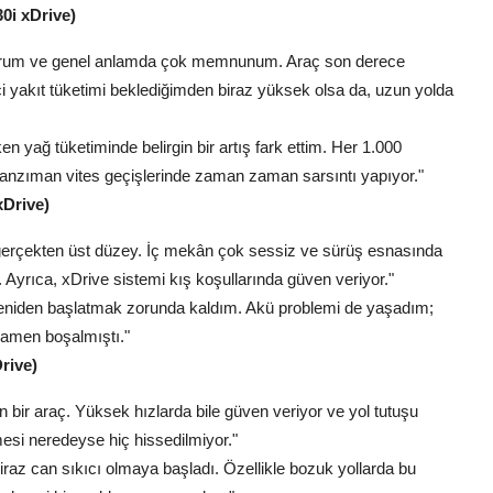
0i xDrive)
yorum ve genel anlamda çok memnunum. Araç son derece
i yakıt tüketimi beklediğimden biraz yüksek olsa da, uzun yolda
 yağ tüketiminde belirgin bir artış fark ettim. Her 1.000
şanzıman vites geçişlerinde zaman zaman sarsıntı yapıyor."
xDrive)
 gerçekten üst düzey. İç mekân çok sessiz ve sürüş esnasında
Ayrıca, xDrive sistemi kış koşullarında güven veriyor."
yeniden başlatmak zorunda kaldım. Akü problemi de yaşadım;
mamen boşalmıştı."
rive)
 bir araç. Yüksek hızlarda bile güven veriyor ve yol tutuşu
si neredeyse hiç hissedilmiyor."
raz can sıkıcı olmaya başladı. Özellikle bozuk yollarda bu