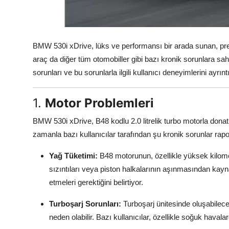
Aydınlatma & Görüş
Şanzıman & Aktarma
BMW 530i xDrive, lüks ve performansı bir arada sunan, pr
Dizel Sistemler
araç da diğer tüm otomobiller gibi bazı kronik sorunlara sah
sorunları ve bu sorunlarla ilgili kullanıcı deneyimlerini ayrıntıl
Multimedya & Elektronik
1.
Motor Problemleri
BMW 530i xDrive, B48 kodlu 2.0 litrelik turbo motorla donatıl
zamanla bazı kullanıcılar tarafından şu kronik sorunlar rapor
Yağ Tüketimi:
B48 motorunun, özellikle yüksek kilomet
sızıntıları veya piston halkalarının aşınmasından kaynak
etmeleri gerektiğini belirtiyor.
Turboşarj Sorunları:
Turboşarj ünitesinde oluşabilec
neden olabilir. Bazı kullanıcılar, özellikle soğuk havala