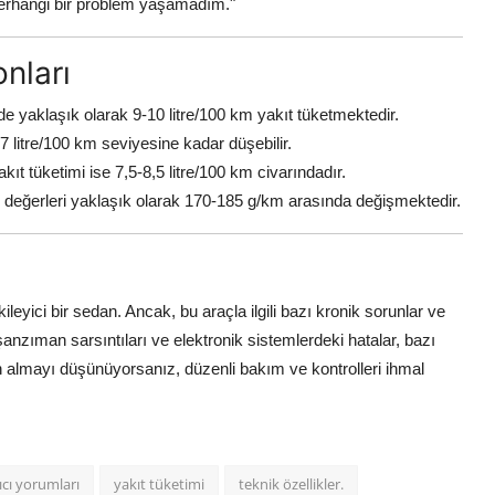
 herhangi bir problem yaşamadım."
nları
e yaklaşık olarak 9-10 litre/100 km yakıt tüketmektedir.
 litre/100 km seviyesine kadar düşebilir.
t tüketimi ise 7,5-8,5 litre/100 km civarındadır.
eğerleri yaklaşık olarak 170-185 g/km arasında değişmektedir.
eyici bir sedan. Ancak, bu araçla ilgili bazı kronik sorunlar ve
anzıman sarsıntıları ve elektronik sistemlerdeki hatalar, bazı
atın almayı düşünüyorsanız, düzenli bakım ve kontrolleri ihmal
ıcı yorumları
yakıt tüketimi
teknik özellikler.