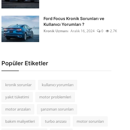
Ford Focus Kronik Sorunları ve
Kullanıcı Yorumları ?
Kronik Uzmanı
Aralık 16, 2024
0
2.7K
Popüler Etiketler
kronik sorunlar
kullanıcı yorumları
yakıt tüketimi
motor problemleri
motor arızaları
şanzıman sorunları
bakım maliyetleri
turbo arızası
motor sorunları