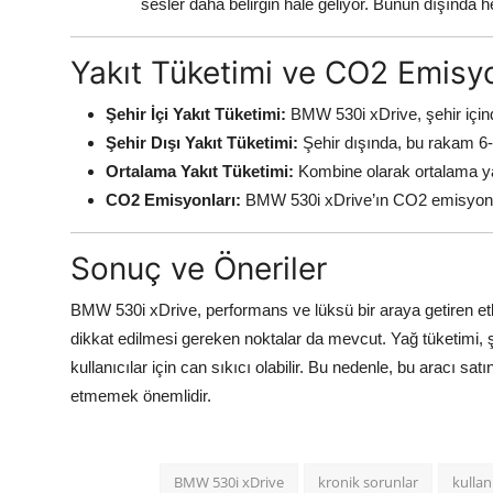
sesler daha belirgin hale geliyor. Bunun dışında
Yakıt Tüketimi ve CO2 Emisyo
Şehir İçi Yakıt Tüketimi:
BMW 530i xDrive, şehir içind
Şehir Dışı Yakıt Tüketimi:
Şehir dışında, bu rakam 6-7
Ortalama Yakıt Tüketimi:
Kombine olarak ortalama yakı
CO2 Emisyonları:
BMW 530i xDrive’ın CO2 emisyon d
Sonuç ve Öneriler
BMW 530i xDrive, performans ve lüksü bir araya getiren etkil
dikkat edilmesi gereken noktalar da mevcut. Yağ tüketimi, ş
kullanıcılar için can sıkıcı olabilir. Bu nedenle, bu aracı s
etmemek önemlidir.
BMW 530i xDrive
kronik sorunlar
kullan