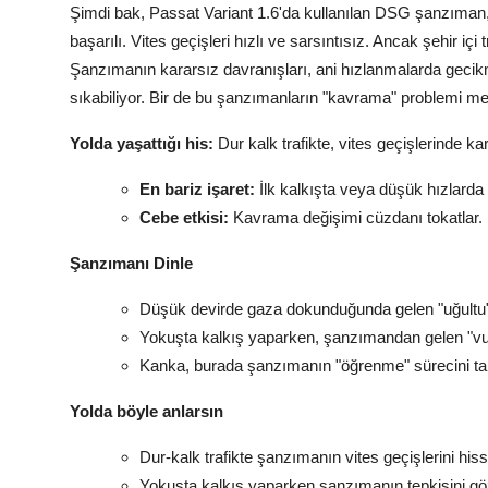
Şimdi bak, Passat Variant 1.6'da kullanılan DSG şanzıman,
başarılı. Vites geçişleri hızlı ve sarsıntısız. Ancak şehir içi 
Şanzımanın kararsız davranışları, ani hızlanmalarda gecikme
sıkabiliyor. Bir de bu şanzımanların "kavrama" problemi me
Yolda yaşattığı his:
Dur kalk trafikte, vites geçişlerinde kar
En bariz işaret:
İlk kalkışta veya düşük hızlarda 
Cebe etkisi:
Kavrama değişimi cüzdanı tokatlar.
Şanzımanı Dinle
Düşük devirde gaza dokunduğunda gelen "uğultu"
Yokuşta kalkış yaparken, şanzımandan gelen "vu
Kanka, burada şanzımanın "öğrenme" sürecini 
Yolda böyle anlarsın
Dur-kalk trafikte şanzımanın vites geçişlerini hiss
Yokuşta kalkış yaparken şanzımanın tepkisini gö