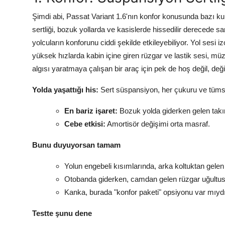
Şimdi abi, Passat Variant 1.6'nın konfor konusunda bazı kul
sertliği, bozuk yollarda ve kasislerde hissedilir derecede s
yolcuların konforunu ciddi şekilde etkileyebiliyor. Yol sesi 
yüksek hızlarda kabin içine giren rüzgar ve lastik sesi, müz
algısı yaratmaya çalışan bir araç için pek de hoş değil, deği
Yolda yaşattığı his:
Sert süspansiyon, her çukuru ve tümseğ
En bariz işaret:
Bozuk yolda giderken gelen takırtı
Cebe etkisi:
Amortisör değişimi orta masraf.
Bunu duyuyorsan tamam
Yolun engebeli kısımlarında, arka koltuktan gelen
Otobanda giderken, camdan gelen rüzgar uğultus
Kanka, burada "konfor paketi" opsiyonu var mıydı 
Testte şunu dene