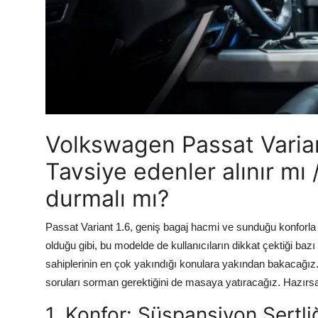
Aydınlatma & Görüş
Şanzıman & Aktarma
Dizel Sistemler
Multimedya & Elektronik
Volkswagen Passat Variant
Tavsiye edenler alınır mı 
durmalı mı?
Passat Variant 1.6, geniş bagaj hacmi ve sunduğu konforla ö
olduğu gibi, bu modelde de kullanıcıların dikkat çektiği ba
sahiplerinin en çok yakındığı konulara yakından bakacağız.
soruları sorman gerektiğini de masaya yatıracağız. Hazırs
1. Konfor: Süspansiyon Sertli