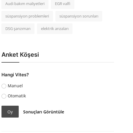
Audi bakım maliyetleri
EGR valfi
süspansiyon problemleri
süspansiyon sorunları
DSG şanzıman
elektrik arızaları
Anket Köşesi
Hangi Vites?
Manuel
Otomatik
Oy
Sonuçları Görüntüle