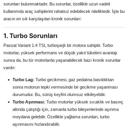
sorunları bulunmaktadır. Bu sorunlar, özellikle uzun vadeli
Aydınlatma & Görüş
kullanımda araç sahiplerini rahatsız edebilecek niteliktedir. İşte bu
Şanzıman & Aktarma
aracın en sık karşılaşılan kronik sorunları:
Dizel Sistemler
1. Turbo Sorunları
Multimedya & Elektronik
Passat Variant 1.4 TSI, turboşarjlı bir motora sahiptir. Turbo
motorlar, yüksek performans ve düşük yakıt tüketimi avantajı
sunsa da, bu tür motorlarda yaşanabilecek bazı kronik sorunlar
vardır:
Turbo Lag:
Turbo gecikmesi, gaz pedalına basıldıktan
sonra motorun tepki vermesinde bir gecikme yaşanması
durumudur. Bu, sürüş keyfini olumsuz etkileyebilir.
Turbo Aşınması:
Turbo motorlar yüksek sıcaklık ve basınç
altında çalıştığı için, zamanla turbo bileşenlerinde aşınma
meydana gelebilir. Özellikle yağlama sorunları, turbo
aşınmasını hızlandırabilir.