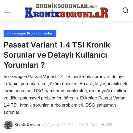
Volkswagen Kronik Sorunları
Anasayfa
Passat Variant 1.4 TSI Kronik
Markalar
Sorunlar ve Detaylı Kullanıcı
Yorumları ?
İletişim
Volkswagen Passat Variant 1.4 TSI'nin kronik sorunları, detaylı
Trafik & Cezalar
kullanıcı yorumları, ve çözüm önerileri. Bu araçta yaşanabilecek
Sigorta & Kasko
turbo sorunları, DSG şanzıman problemleri, motor yağı eksiltme
ve diğer potansiyel problemleri öğrenin. Etiketler: Passat Variant
Vergi & ÖTV & MTV
1.4 TSI, kronik sorunlar, turbo problemleri, DSG şanzıman
sorunları.
Muayene & Ruhsat
Kronik Uzmanı
Ağustos 29, 2024 - 20:40
0
342
Sorgulamalar