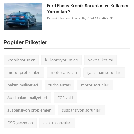
Ford Focus Kronik Sorunları ve Kullanıcı
Yorumları ?
Kronik Uzmanı
Aralık 16, 2024
0
2.7K
Popüler Etiketler
kronik sorunlar
kullanıcı yorumları
yakıt tüketimi
motor problemleri
motor arızaları
şanzıman sorunları
bakım maliyetleri
turbo arızası
motor sorunları
Audi bakım maliyetleri
EGR valfi
süspansiyon problemleri
süspansiyon sorunları
DSG şanzıman
elektrik arızaları