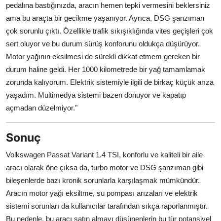
pedalına bastığınızda, aracın hemen tepki vermesini beklersiniz
ama bu araçta bir gecikme yaşanıyor. Ayrıca, DSG şanzıman
çok sorunlu çıktı. Özellikle trafik sıkışıklığında vites geçişleri çok
sert oluyor ve bu durum sürüş konforunu oldukça düşürüyor.
Motor yağının eksilmesi de sürekli dikkat etmem gereken bir
durum haline geldi. Her 1000 kilometrede bir yağ tamamlamak
zorunda kalıyorum. Elektrik sistemiyle ilgili de birkaç küçük arıza
yaşadım. Multimedya sistemi bazen donuyor ve kapatıp
açmadan düzelmiyor."
Sonuç
Volkswagen Passat Variant 1.4 TSI, konforlu ve kaliteli bir aile
aracı olarak öne çıksa da, turbo motor ve DSG şanzıman gibi
bileşenlerde bazı kronik sorunlarla karşılaşmak mümkündür.
Aracın motor yağı eksiltme, su pompası arızaları ve elektrik
sistemi sorunları da kullanıcılar tarafından sıkça raporlanmıştır.
Bu nedenle, bu aracı satın almayı düşünenlerin bu tür potansiyel