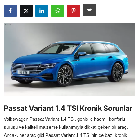
İkinci El & Alım-Satım
Bakım & Arıza Çözümleri
Elektrikli & Hibrit
Kiralama & Filo
Sürüş & Güvenlik
Lastik & Jant
Yağlar & Sıvılar
LPG & Yakıt
Passat Variant 1.4 TSI Kronik Sorunlar
Elektrik & Akü
Volkswagen Passat Variant 1.4 TSI, geniş iç hacmi, konforlu
sürüşü ve kaliteli malzeme kullanımıyla dikkat çeken bir araç.
Klima & Konfor
Ancak, her araç gibi Passat Variant 1.4 TSI'nin de bazı kronik