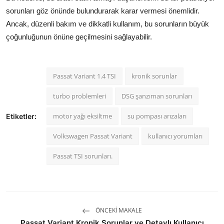
sorunları göz önünde bulundurarak karar vermesi önemlidir.
Ancak, düzenli bakım ve dikkatli kullanım, bu sorunların büyük
çoğunluğunun önüne geçilmesini sağlayabilir.
Passat Variant 1.4 TSI
kronik sorunlar
turbo problemleri
DSG şanzıman sorunları
motor yağı eksiltme
su pompası arızaları
Etiketler:
Volkswagen Passat Variant
kullanıcı yorumları
Passat TSI sorunları.
ÖNCEKI MAKALE
Passat Variant Kronik Sorunlar ve Detaylı Kullanıcı