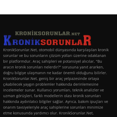
KronikSorunlar.Net, otomobil dünyasında karşılaşılan kronik
sorunlar ve bu sorunların çözüm yolları üzerine odaklanan
bir platformdur. Araç sahipleri ve potansiyel alıcılar, "Bu
aracın kronik sorunları nelerdir?" sorusuna yanıt ararken,
doğru bilgiye ulaşmanın ne kadar önemli olduğunu bilirler.
KronikSorunlar.Net, geniş bir araç yelpazesinde ortaya
çıkabilecek yaygın problemler hakkında derinlemesine
incelemeler sunar. Kullanıcı yorumları, teknik analizler ve
uzman görüşleri, farklı modellerin olası kronik sorunları
hakkında aydınlatıcı bilgiler sağlar. Ayrıca, bakım ipuçları ve
onarım tavsiyeleriyle araç sahiplerine sorunları minimize
etme konusunda yardımcı olur. KronikSorunlar.Net,