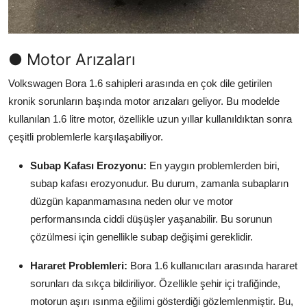
Aydınlatma & Görüş
Şanzıman & Aktarma
● Motor Arızaları
Dizel Sistemler
Volkswagen Bora 1.6 sahipleri arasında en çok dile getirilen
kronik sorunların başında motor arızaları geliyor. Bu modelde
Multimedya & Elektronik
kullanılan 1.6 litre motor, özellikle uzun yıllar kullanıldıktan sonra
çeşitli problemlerle karşılaşabiliyor.
Subap Kafası Erozyonu:
En yaygın problemlerden biri,
subap kafası erozyonudur. Bu durum, zamanla subapların
düzgün kapanmamasına neden olur ve motor
performansında ciddi düşüşler yaşanabilir. Bu sorunun
çözülmesi için genellikle subap değişimi gereklidir.
Hararet Problemleri:
Bora 1.6 kullanıcıları arasında hararet
sorunları da sıkça bildiriliyor. Özellikle şehir içi trafiğinde,
motorun aşırı ısınma eğilimi gösterdiği gözlemlenmiştir. Bu,