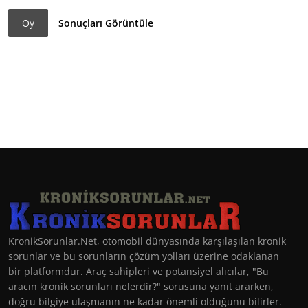
Oy
Sonuçları Görüntüle
KronikSorunlar.Net, otomobil dünyasında karşılaşılan kronik
sorunlar ve bu sorunların çözüm yolları üzerine odaklanan
bir platformdur. Araç sahipleri ve potansiyel alıcılar, "Bu
aracın kronik sorunları nelerdir?" sorusuna yanıt ararken,
doğru bilgiye ulaşmanın ne kadar önemli olduğunu bilirler.