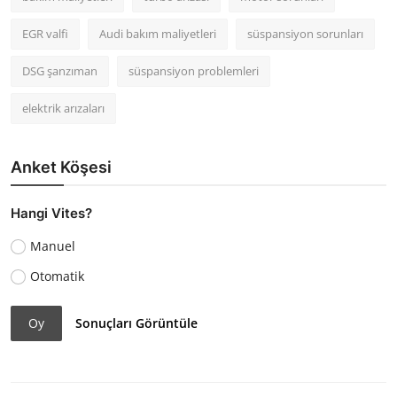
EGR valfi
Audi bakım maliyetleri
süspansiyon sorunları
DSG şanzıman
süspansiyon problemleri
elektrik arızaları
Anket Köşesi
Hangi Vites?
Manuel
Otomatik
Oy
Sonuçları Görüntüle