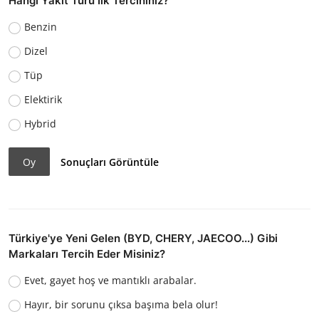
Hangi Yakıt Türü İlk Tercihiniz?
Benzin
Dizel
Tüp
Elektirik
Hybrid
Oy
Sonuçları Görüntüle
Türkiye'ye Yeni Gelen (BYD, CHERY, JAECOO...) Gibi
Markaları Tercih Eder Misiniz?
Evet, gayet hoş ve mantıklı arabalar.
Hayır, bir sorunu çıksa başıma bela olur!