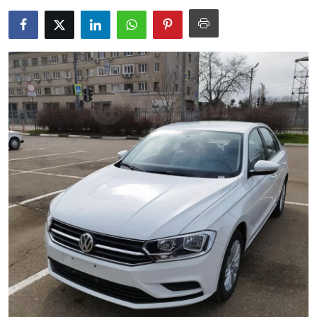
İkinci El & Alım-Satım
Bakım & Arıza Çözümleri
Elektrikli & Hibrit
Kiralama & Filo
Sürüş & Güvenlik
Lastik & Jant
Yağlar & Sıvılar
LPG & Yakıt
Elektrik & Akü
Klima & Konfor