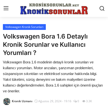
Volkswagen Kronik Sorunları
Anasayfa
Volkswagen Bora 1.6 Detaylı
Markalar
Kronik Sorunlar ve Kullanıcı
Yorumları ?
İletişim
Volkswagen Bora 1.6 modelinin detaylı kronik sorunları ve
Trafik & Cezalar
kullanıcı yorumları. Motor arızaları, şanzıman problemleri,
Sigorta & Kasko
süspansiyon sıkıntıları ve elektriksel sorunlar hakkında bilgi.
Yakıt tüketimi, sürüş deneyimi ve bakım maliyetleri üzerine
Vergi & ÖTV & MTV
kullanıcı değerlendirmeleri. Bora 1.6 sahipleri için önemli ipuçları
ve öneriler.
Muayene & Ruhsat
Kronik Uzmanı
Ağustos 29, 2024 - 19:16
0
3.3K
Sorgulamalar