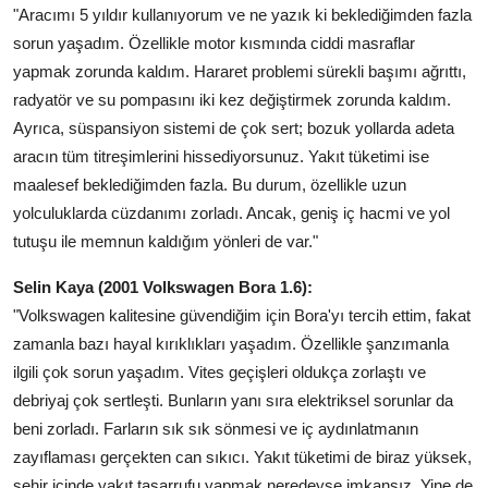
"Aracımı 5 yıldır kullanıyorum ve ne yazık ki beklediğimden fazla
sorun yaşadım. Özellikle motor kısmında ciddi masraflar
yapmak zorunda kaldım. Hararet problemi sürekli başımı ağrıttı,
radyatör ve su pompasını iki kez değiştirmek zorunda kaldım.
Ayrıca, süspansiyon sistemi de çok sert; bozuk yollarda adeta
aracın tüm titreşimlerini hissediyorsunuz. Yakıt tüketimi ise
maalesef beklediğimden fazla. Bu durum, özellikle uzun
yolculuklarda cüzdanımı zorladı. Ancak, geniş iç hacmi ve yol
tutuşu ile memnun kaldığım yönleri de var."
Selin Kaya (2001 Volkswagen Bora 1.6):
"Volkswagen kalitesine güvendiğim için Bora'yı tercih ettim, fakat
zamanla bazı hayal kırıklıkları yaşadım. Özellikle şanzımanla
ilgili çok sorun yaşadım. Vites geçişleri oldukça zorlaştı ve
debriyaj çok sertleşti. Bunların yanı sıra elektriksel sorunlar da
beni zorladı. Farların sık sık sönmesi ve iç aydınlatmanın
zayıflaması gerçekten can sıkıcı. Yakıt tüketimi de biraz yüksek,
şehir içinde yakıt tasarrufu yapmak neredeyse imkansız. Yine de