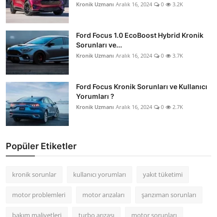
Kronik Uzmanı
Aralık 16, 2024
0
3.2K
Ford Focus 1.0 EcoBoost Hybrid Kronik
Sorunları ve...
Kronik Uzmanı
Aralık 16, 2024
0
3.7K
Ford Focus Kronik Sorunları ve Kullanıcı
Yorumları ?
Kronik Uzmanı
Aralık 16, 2024
0
2.7K
Popüler Etiketler
kronik sorunlar
kullanıcı yorumları
yakıt tüketimi
motor problemleri
motor arızaları
şanzıman sorunları
bakım maliyetleri
turbo arızası
motor sorunları