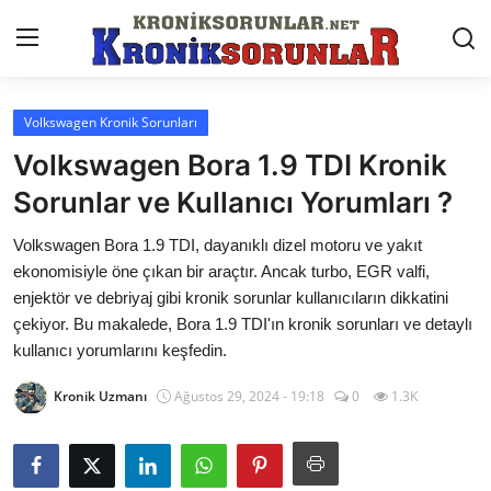
Volkswagen Kronik Sorunları
Anasayfa
Volkswagen Bora 1.9 TDI Kronik
Markalar
Sorunlar ve Kullanıcı Yorumları ?
İletişim
Volkswagen Bora 1.9 TDI, dayanıklı dizel motoru ve yakıt
ekonomisiyle öne çıkan bir araçtır. Ancak turbo, EGR valfi,
Trafik & Cezalar
enjektör ve debriyaj gibi kronik sorunlar kullanıcıların dikkatini
çekiyor. Bu makalede, Bora 1.9 TDI'ın kronik sorunları ve detaylı
Sigorta & Kasko
kullanıcı yorumlarını keşfedin.
Vergi & ÖTV & MTV
Kronik Uzmanı
Ağustos 29, 2024 - 19:18
0
1.3K
Muayene & Ruhsat
Sorgulamalar