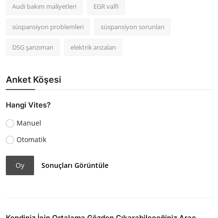
Audi bakım maliyetleri
EGR valfi
süspansiyon problemleri
süspansiyon sorunları
DSG şanzıman
elektrik arızaları
Anket Köşesi
Hangi Vites?
Manuel
Otomatik
Oy
Sonuçları Görüntüle
Kendiniz İçin Ortalama Gözden Çıkarabileceğiniz Araç