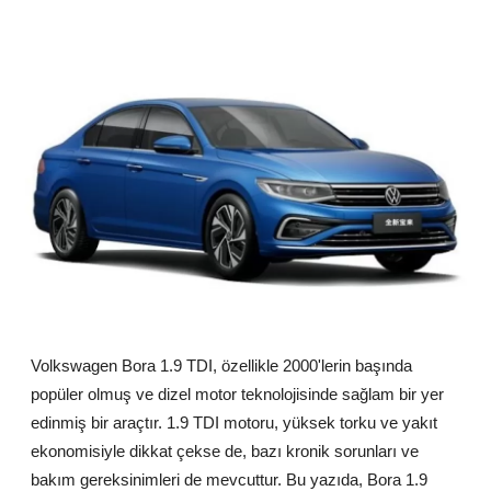
İkinci El & Alım-Satım
Bakım & Arıza Çözümleri
Elektrikli & Hibrit
Kiralama & Filo
Sürüş & Güvenlik
Lastik & Jant
Yağlar & Sıvılar
Volkswagen Bora 1.9 TDI, özellikle 2000'lerin başında
LPG & Yakıt
popüler olmuş ve dizel motor teknolojisinde sağlam bir yer
Elektrik & Akü
edinmiş bir araçtır. 1.9 TDI motoru, yüksek torku ve yakıt
ekonomisiyle dikkat çekse de, bazı kronik sorunları ve
Klima & Konfor
bakım gereksinimleri de mevcuttur. Bu yazıda, Bora 1.9