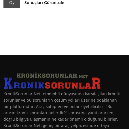
Oy
Sonuçları Görüntüle
KronikSorunlar.Net, otomobil dünyasında karşılaşılan kronik
sorunlar ve bu sorunların çözüm yolları üzerine odaklanan
bir platformdur. Araç sahipleri ve potansiyel alıcılar, "Bu
aracın kronik sorunları nelerdir?" sorusuna yanıt ararken,
doğru bilgiye ulaşmanın ne kadar önemli olduğunu bilirler.
KronikSorunlar.Net, geniş bir araç yelpazesinde ortaya