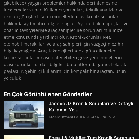
çıkabilecek yaygın problemler hakkında derinlemesine
incelemeler sunar. Kullanıcı yorumları, teknik analizler ve
uzman görüşleri, farklı modellerin olası kronik sorunları
hakkında aydınlatıcı bilgiler sağlar. Ayrıca, bakım ipuçları ve
onarım tavsiyeleriyle araç sahiplerine sorunları minimize
etme konusunda yardımcı olur. KronikSorunlar.Net,
otomobil meraklıları ve araç sahipleri için vazgeçilmez bir
bilgi kaynağıdır. Araç teknolojilerindeki güncellemeler,
kronik sorunların nasıl önlenebileceği ve yeni modellerin
olası sorunlarına dair bilgiler, bu platformda güncel olarak
paylaşılır. Şehir içi kullanım için kompakt bir araçtan, uzun
yolculuk
En Çok Görüntülenen Gönderiler
Jaecoo J7 Kronik Sorunları ve Detaylı
Kullanıcı Yo...
Kronik Uzmanı
Eylül 4, 2024
0
15.6K
Egea 1.6 Multijet Tüm Kronik Sorunları