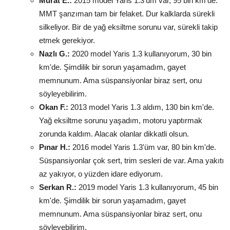
Murat E.:
2015 model Yaris 1.3'üm var, 95 bin km'de.
MMT şanzıman tam bir felaket. Dur kalklarda sürekli
silkeliyor. Bir de yağ eksiltme sorunu var, sürekli takip
etmek gerekiyor.
Nazlı G.:
2020 model Yaris 1.3 kullanıyorum, 30 bin
km'de. Şimdilik bir sorun yaşamadım, gayet
memnunum. Ama süspansiyonlar biraz sert, onu
söyleyebilirim.
Okan F.:
2013 model Yaris 1.3 aldım, 130 bin km'de.
Yağ eksiltme sorunu yaşadım, motoru yaptırmak
zorunda kaldım. Alacak olanlar dikkatli olsun.
Pınar H.:
2016 model Yaris 1.3'üm var, 80 bin km'de.
Süspansiyonlar çok sert, trim sesleri de var. Ama yakıtı
az yakıyor, o yüzden idare ediyorum.
Serkan R.:
2019 model Yaris 1.3 kullanıyorum, 45 bin
km'de. Şimdilik bir sorun yaşamadım, gayet
memnunum. Ama süspansiyonlar biraz sert, onu
söyleyebilirim.