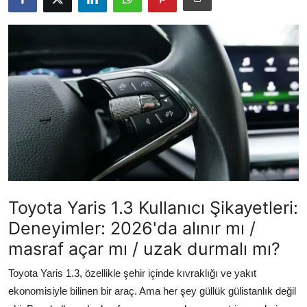
İkinci El & Alım-Satım
Bakım & Arıza Çözümleri
Elektrikli & Hibrit
Kiralama & Filo
Sürüş & Güvenlik
Lastik & Jant
Yağlar & Sıvılar
Toyota Yaris 1.3 Kullanıcı Şikayetleri:
Deneyimler: 2026'da alınır mı /
LPG & Yakıt
masraf açar mı / uzak durmalı mı?
Elektrik & Akü
Toyota Yaris 1.3, özellikle şehir içinde kıvraklığı ve yakıt
ekonomisiyle bilinen bir araç. Ama her şey güllük gülistanlık değil
Klima & Konfor