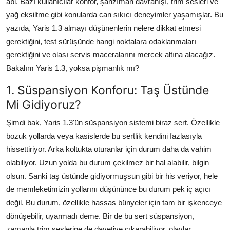
abi. Bazı kullanıcılar konfor, şanzıman davranışı, trim sesleri ve
Aydınlatma & Görüş
yağ eksiltme gibi konularda can sıkıcı deneyimler yaşamışlar. Bu
yazıda, Yaris 1.3 almayı düşünenlerin nelere dikkat etmesi
Şanzıman & Aktarma
gerektiğini, test sürüşünde hangi noktalara odaklanmaları
gerektiğini ve olası servis maceralarını mercek altına alacağız.
Dizel Sistemler
Bakalım Yaris 1.3, yoksa pişmanlık mı?
Multimedya & Elektronik
1. Süspansiyon Konforu: Taş Üstünde
Mi Gidiyoruz?
Şimdi bak, Yaris 1.3'ün süspansiyon sistemi biraz sert. Özellikle
bozuk yollarda veya kasislerde bu sertlik kendini fazlasıyla
hissettiriyor. Arka koltukta oturanlar için durum daha da vahim
olabiliyor. Uzun yolda bu durum çekilmez bir hal alabilir, bilgin
olsun. Sanki taş üstünde gidiyormuşsun gibi bir his veriyor, hele
de memleketimizin yollarını düşününce bu durum pek iç açıcı
değil. Bu durum, özellikle hassas bünyeler için tam bir işkenceye
dönüşebilir, uyarmadı deme. Bir de bu sert süspansiyon,
zamanla trim seslerine de davetiye çıkarabiliyor, olaylar