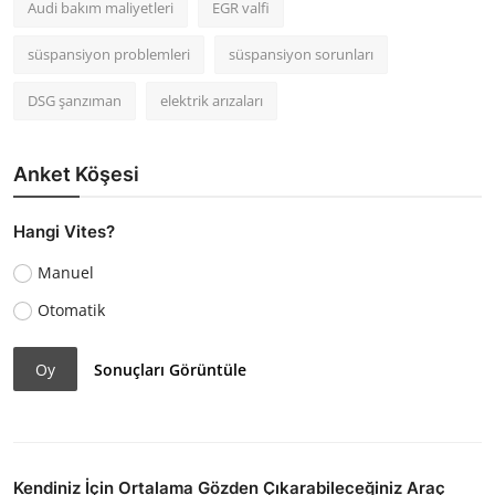
Audi bakım maliyetleri
EGR valfi
süspansiyon problemleri
süspansiyon sorunları
DSG şanzıman
elektrik arızaları
Anket Köşesi
Hangi Vites?
Manuel
Otomatik
Oy
Sonuçları Görüntüle
Kendiniz İçin Ortalama Gözden Çıkarabileceğiniz Araç