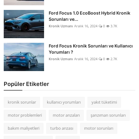
Ford Focus 1.0 EcoBoost Hybrid Kronik
Sorunları ve...
Kronik Uzmanı
Aralık 16, 2024
0
3.7K
Ford Focus Kronik Sorunları ve Kullanıcı
Yorumları ?
Kronik Uzmanı
Aralık 16, 2024
0
2.7K
Popüler Etiketler
kronik sorunlar
kullanıcı yorumları
yakıt tüketimi
motor problemleri
motor arızaları
şanzıman sorunları
bakım maliyetleri
turbo arızası
motor sorunları