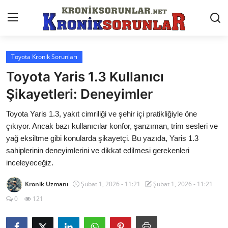
Toyota Kronik Sorunları
Anasayfa
Toyota Yaris 1.3 Kullanıcı
Markalar
Şikayetleri: Deneyimler
İletişim
Toyota Yaris 1.3, yakıt cimriliği ve şehir içi pratikliğiyle öne
çıkıyor. Ancak bazı kullanıcılar konfor, şanzıman, trim sesleri ve
Trafik & Cezalar
yağ eksiltme gibi konularda şikayetçi. Bu yazıda, Yaris 1.3
sahiplerinin deneyimlerini ve dikkat edilmesi gerekenleri
Sigorta & Kasko
inceleyeceğiz.
Vergi & ÖTV & MTV
Kronik Uzmanı
Şubat 1, 2026 - 11:21
Şubat 1, 2026 - 11:21
Muayene & Ruhsat
0
121
Sorgulamalar